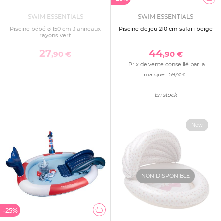
SWIM ESSENTIALS
SWIM ESSENTIALS
Piscine bébé ø 150 cm 3 anneaux
Piscine de jeu 210 cm safari beige
rayons vert
27
44
,90 €
,90 €
Prix de vente conseillé par la
marque :
59
,90 €
En stock
New
NON DISPONIBLE
-25%