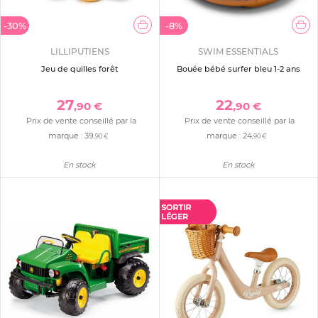
-30%
-8%
LILLIPUTIENS
SWIM ESSENTIALS
Jeu de quilles forêt
Bouée bébé surfer bleu 1-2 ans
27
22
,90 €
,90 €
Prix de vente conseillé par la
Prix de vente conseillé par la
marque :
39
marque :
24
,90 €
,90 €
En stock
En stock