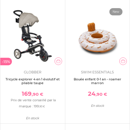
New
-15%
GLOBBER
SWIM ESSENTIALS
Tricycle explorer 4 en 1 évolutif et
Bouée enfant 0-1 an - roamer
pliable taupe
marron
169
24
,90 €
,90 €
Prix de vente conseillé par la
En stock
marque :
199
,90 €
En stock