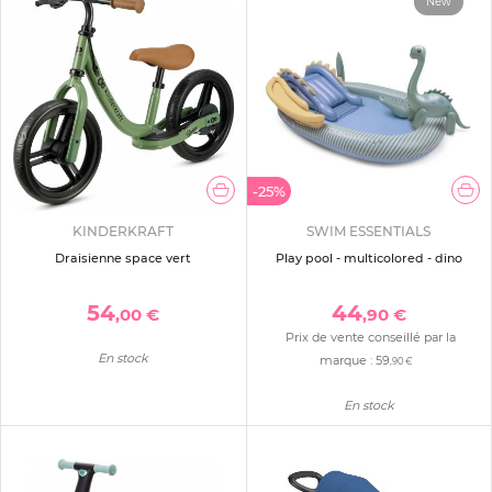
New
-25%
KINDERKRAFT
SWIM ESSENTIALS
Draisienne space vert
Play pool - multicolored - dino
54
44
,00 €
,90 €
Prix de vente conseillé par la
En stock
marque :
59
,90 €
En stock