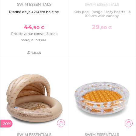
SWIM ESSENTIALS
SWIM ESSENTIALS
Piscine de jeu 210 cm baleine
Kids pool - beige - cozy hearts - ø
100 cm with canopy
44
29
,90 €
,90 €
Prix de vente conseillé par la
marque :
59
,90 €
En stock
-20%
SWIM ESSENTIALS
SWIM ESSENTIALS