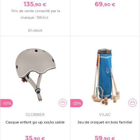
135
69
,90 €
,90 €
Prix de vente conseillé par la
marque :
159
,90 €
En stock
-10%
-25%
GLOBBER
VILAC
Casque enfant go up xxs/xs sable
Jeu de croquet en bois familial
35
59
,90 €
,90 €