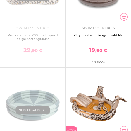
SWIM ESSENTIALS
SWIM ESSENTIALS
Piscine enfant 200 cm léopard
Play pool set - beige - wild life
beige rectangulaire
29
19
,90 €
,90 €
En stock
NON DISPONIBLE
-25%