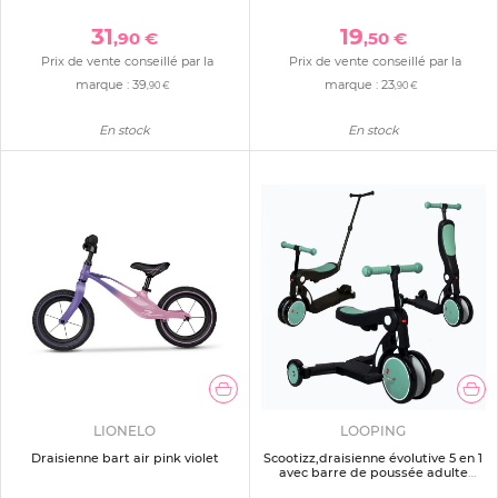
31
19
,90 €
,50 €
Prix de vente conseillé par la
Prix de vente conseillé par la
marque :
39
marque :
23
,90 €
,90 €
En stock
En stock
LIONELO
LOOPING
Draisienne bart air pink violet
Scootizz,draisienne évolutive 5 en 1
avec barre de poussée adulte
verte