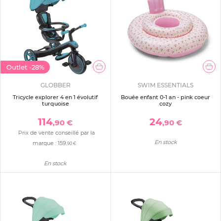
Outlet
-28%
GLOBBER
SWIM ESSENTIALS
Tricycle explorer 4 en 1 évolutif
Bouée enfant 0-1 an - pink coeur
turquoise
cozy
114
24
,90 €
,90 €
Prix de vente conseillé par la
En stock
marque :
159
,90 €
En stock