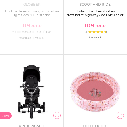
GLOBBER
SCOOT AND RIDE
Trottinette évolutive go up deluxe
Porteur 2 en 1 évolutif en
lights eco 360 pistache
trottinette highwaykick 1 bleu acier
119
109
,00 €
,90 €
Prix de vente conseillé par la
(14)
En stock
marque :
129
,90 €
-16%
KINDERKRAFT
LITTLE DUTCH