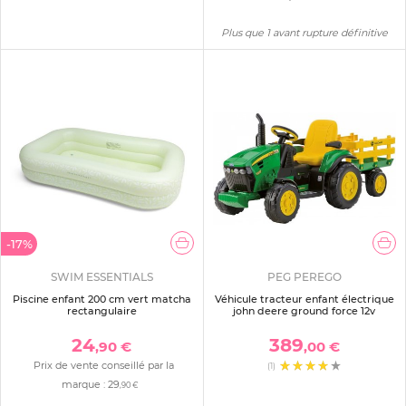
Plus que 1 avant rupture définitive
-17%
SWIM ESSENTIALS
PEG PEREGO
Piscine enfant 200 cm vert matcha
Véhicule tracteur enfant électrique
rectangulaire
john deere ground force 12v
24
389
,90 €
,00 €
Prix de vente conseillé par la
(1)
marque :
29
,90 €