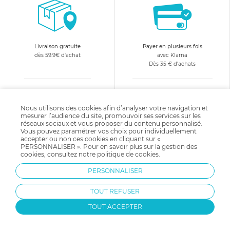
où l'enfant pourra s'amuser et évoluer sans risques.
Livraison gratuite
Payer en plusieurs fois
dès 59.9€ d'achat
avec Klarna
Dès 35 € d'achats
Nous utilisons des cookies afin d’analyser votre navigation et
mesurer l’audience du site, promouvoir ses services sur les
réseaux sociaux et vous proposer du contenu personnalisé.
Vous pouvez paramétrer vos choix pour individuellement
accepter ou non ces cookies en cliquant sur «
Changer d'avis
Equipe d'experts
PERSONNALISER ». Pour en savoir plus sur la gestion des
satisfait ou remboursé
à votre écoute :
cookies, consultez notre
politique de cookies
.
05 31 53 03 78
PERSONNALISER
10€ offerts
en vous abonnant
TOUT REFUSER
à notre newsletter !
TOUT ACCEPTER