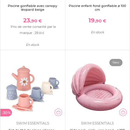
Piscine gonflable avec canopy
Piscine enfant fond gonflable ø 100
léopard beige
cm
23
19
,90 €
,90 €
Prix de vente conseillé par la
En stock
marque :
29
,90 €
En stock
New
-30%
SWIM ESSENTIALS
SWIM ESSENTIALS