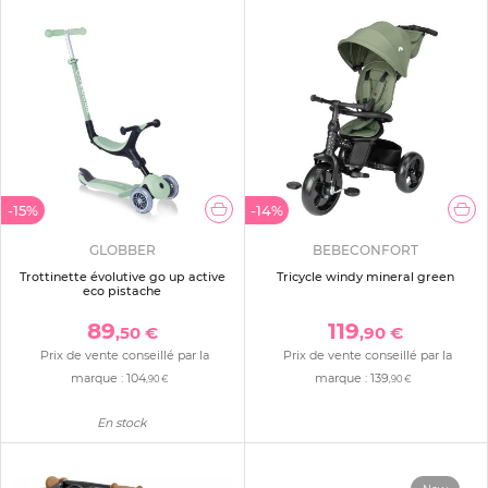
-15%
-14%
GLOBBER
BEBECONFORT
Trottinette évolutive go up active
Tricycle windy mineral green
eco pistache
89
119
,50 €
,90 €
Prix de vente conseillé par la
Prix de vente conseillé par la
marque :
104
marque :
139
,90 €
,90 €
En stock