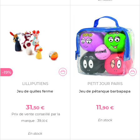
-19%
LILLIPUTIENS
PETIT JOUR PARIS
Jeu de quilles ferme
Jeu de pétanque barbapapa
31
11
,50 €
,90 €
Prix de vente conseillé par la
En stock
marque :
39
,00 €
En stock