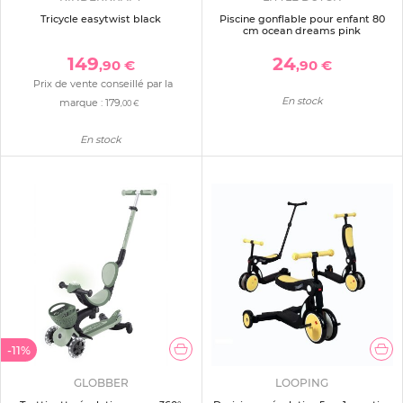
Tricycle easytwist black
Piscine gonflable pour enfant 80
cm ocean dreams pink
149
24
,90 €
,90 €
Prix de vente conseillé par la
En stock
marque :
179
,00 €
En stock
-11%
GLOBBER
LOOPING