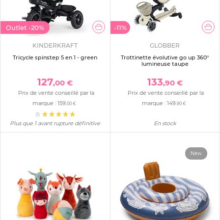
Outlet
-20%
-11%
KINDERKRAFT
GLOBBER
Tricycle spinstep 5 en 1 - green
Trottinette évolutive go up 360°
lumineuse taupe
127
133
,00 €
,90 €
Prix de vente conseillé par la
Prix de vente conseillé par la
marque :
159
marque :
149
,00 €
,90 €
(1)
Plus que 1 avant rupture définitive
En stock
New