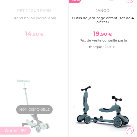
PETIT JOUR PARIS
JANOD
Grand ballon pierre lapin
Outils de jardinage enfant (set de 4
pièces)
14
19
,90 €
,90 €
Prix de vente conseillé par la
marque :
24
,90 €
NON DISPONIBLE
Outlet
-8%