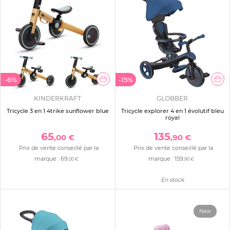
-6%
-15%
KINDERKRAFT
GLOBBER
Tricycle 3 en 1 4trike sunflower blue
Tricycle explorer 4 en 1 évolutif bleu
royal
65
135
,00 €
,90 €
Prix de vente conseillé par la
Prix de vente conseillé par la
marque :
69
marque :
159
,00 €
,90 €
En stock
New