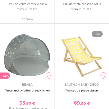
Prix de vente conseillé par la
Prix de vente conseillé par la
marque :
39
marque :
79
,90 €
,90 €
En stock
New
-10%
BEABA
SAUTHON BABY DECO
Tente anti uv bébé breezy lichen
Transat de plage citron
35
69
,90 €
,90 €
Prix de vente conseillé par la