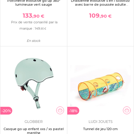
Trottinette évolutive go up 360°
Draisienne évolutive 5 en 1 scootizz
lumineuse vert sauge
avec barre de poussée adulte
jaune
133
109
,90 €
,90 €
Prix de vente conseillé par la
marque :
149
,90 €
En stock
-20%
-18%
GLOBBER
LUDI JOUETS
Casque go up enfant xxs / xs pastel
Tunnel de jeu 120 cm
menthe