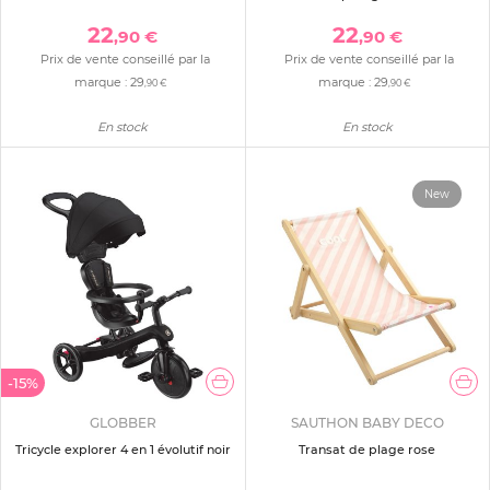
22
22
,90 €
,90 €
Prix de vente conseillé par la
Prix de vente conseillé par la
marque :
29
marque :
29
,90 €
,90 €
En stock
En stock
New
-15%
GLOBBER
SAUTHON BABY DECO
Tricycle explorer 4 en 1 évolutif noir
Transat de plage rose