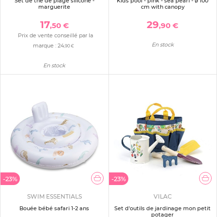
Set de thé de plage silicone -
Kids pool - pink - sea pearl - ø 100
marguerite
cm with canopy
17
29
,50 €
,90 €
Prix de vente conseillé par la
En stock
marque :
24
,90 €
En stock
-23%
-23%
SWIM ESSENTIALS
VILAC
Bouée bébé safari 1-2 ans
Set d'outils de jardinage mon petit
potager