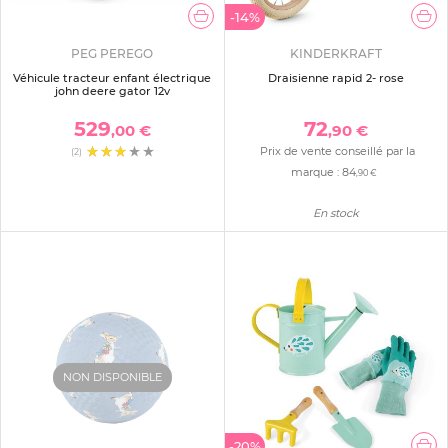
-14%
PEG PEREGO
KINDERKRAFT
Véhicule tracteur enfant électrique
Draisienne rapid 2- rose
john deere gator 12v
529
72
,00 €
,90 €
Prix de vente conseillé par la
(2)
marque :
84
,90 €
En stock
NON DISPONIBLE
-20%