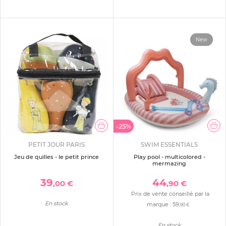
New
-25%
PETIT JOUR PARIS
SWIM ESSENTIALS
Jeu de quilles - le petit prince
Play pool - multicolored -
mermazing
39
44
,00 €
,90 €
Prix de vente conseillé par la
En stock
marque :
59
,90 €
En stock