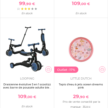
99
109
,90 €
,00 €
(2)
En stock
En stock
Outlet
-17%
LOOPING
LITTLE DUTCH
Draisienne évolutive 5 en 1 scootizz
Tapis d'eau à jets ocean dreams
avec barre de poussée adulte bleu
pink
océan
109
29
,00 €
,90 €
Prix de vente conseillé par la
En stock
marque :
35
,90 €