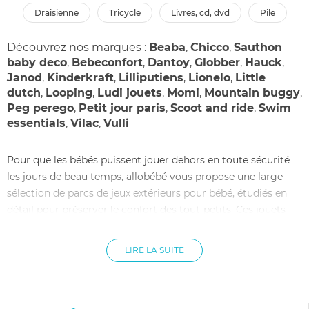
draisienne
tricycle
livres, cd, dvd
pile
Découvrez nos marques :
Beaba
,
Chicco
,
Sauthon
baby deco
,
Bebeconfort
,
Dantoy
,
Globber
,
Hauck
,
Janod
,
Kinderkraft
,
Lilliputiens
,
Lionelo
,
Little
dutch
,
Looping
,
Ludi jouets
,
Momi
,
Mountain buggy
,
Peg perego
,
Petit jour paris
,
Scoot and ride
,
Swim
essentials
,
Vilac
,
Vulli
Pour que les bébés puissent jouer dehors en toute sécurité
les jours de beau temps, allobébé vous propose une large
sélection de parcs de jeux extérieurs pour bébé, étudiés en
détail pour préserver le confort des tout-petits. Ces jouets
d'extérieur, de marque Babysun, Babymoov ou Remond,
peuvent s'installer dans le jardin très facilement. Ils sont
LIRE LA SUITE
présentés sous forme de tente, pour garder bébé à l'ombre
et lui éviter les effets néfastes du soleil, grâce à leur toit de
protection. Les bords rehaussés de certains modèles en font
des parcs de jeu extérieur pour bébé extrêmement agréables,