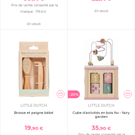
Prix de vente conseillé par la
En stock
marque :
119
,90 €
En stock
-20%
LITTLE DUTCH
LITTLE DUTCH
Brosse et peigne bébé
Cube d'activités en bois fsc - fairy
garden
19
35
,90 €
,90 €
Prix de vente conseillé par la