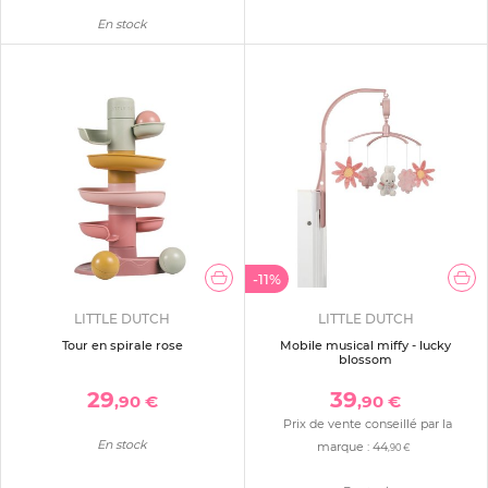
En stock
-11%
LITTLE DUTCH
LITTLE DUTCH
Tour en spirale rose
Mobile musical miffy - lucky
blossom
29
39
,90 €
,90 €
Prix de vente conseillé par la
En stock
marque :
44
,90 €