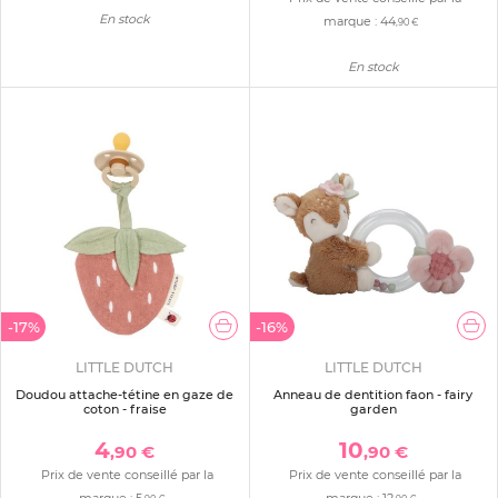
En stock
marque :
44
,90 €
En stock
-17%
-16%
LITTLE DUTCH
LITTLE DUTCH
Doudou attache-tétine en gaze de
Anneau de dentition faon - fairy
coton - fraise
garden
4
10
,90 €
,90 €
Prix de vente conseillé par la
Prix de vente conseillé par la