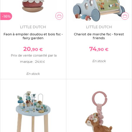
-16%
LITTLE DUTCH
LITTLE DUTCH
Faon à empiler doudou et bois fsc -
Chariot de marche fsc - forest
fairy garden
friends
20
74
,90 €
,90 €
Prix de vente conseillé par la
En stock
marque :
24
,90 €
En stock