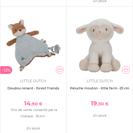
En stock
-12%
LITTLE DUTCH
LITTLE DUTCH
Doudou renard - forest friends
Peluche mouton - little farm -25 cm
14
19
,90 €
,50 €
Prix de vente conseillé par la
En stock
marque :
16
,90 €
En stock