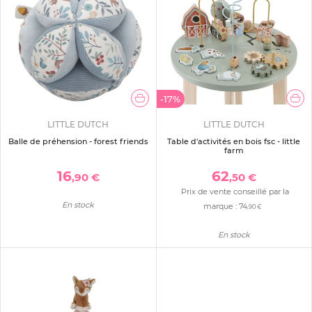
-17%
LITTLE DUTCH
LITTLE DUTCH
Balle de préhension - forest friends
Table d'activités en bois fsc - little
farm
16
62
,90 €
,50 €
Prix de vente conseillé par la
En stock
marque :
74
,90 €
En stock