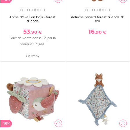
LITTLE DUTCH
LITTLE DUTCH
Arche d'éveil en bois - forest
Peluche renard forest friends 30
friends
cm
53
16
,90 €
,90 €
Prix de vente conseillé par la
marque :
59
,90 €
En stock
-15%