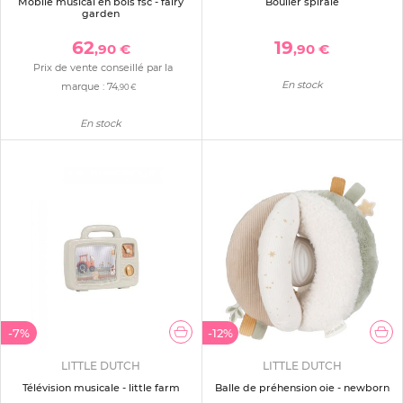
Mobile musical en bois fsc - fairy
Boulier spirale
garden
62
19
,90 €
,90 €
Prix de vente conseillé par la
En stock
marque :
74
,90 €
En stock
-7%
-12%
LITTLE DUTCH
LITTLE DUTCH
Télévision musicale - little farm
Balle de préhension oie - newborn