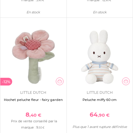
marque :
5
marque :
12
,90 €
,90 €
En stock
En stock
-12%
LITTLE DUTCH
LITTLE DUTCH
Hochet peluche fleur - fairy garden
Peluche miffy 60 cm
8
64
,40 €
,90 €
Prix de vente conseillé par la
Plus que 1 avant rupture définitive
marque :
9
,50 €