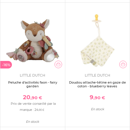
-16%
LITTLE DUTCH
LITTLE DUTCH
Peluche d'activités faon - fairy
Doudou attache-tétine en gaze de
garden
coton - blueberry leaves
20
9
,90 €
,90 €
Prix de vente conseillé par la
En stock
marque :
24
,90 €
En stock