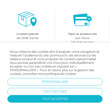
Livraison gratuite
Payer en plusieurs fois
dès 59.9€ d'achat
avec Klarna
Dès 35 € d'achats
Nous utilisons des cookies afin d’analyser votre navigation et
mesurer l’audience du site, promouvoir ses services sur les
réseaux sociaux et vous proposer du contenu personnalisé.
Vous pouvez paramétrer vos choix pour individuellement
Changer d'avis
Equipe d'experts
accepter ou non ces cookies en cliquant sur «
satisfait ou remboursé
à votre écoute :
PERSONNALISER ». Pour en savoir plus sur la gestion des
05 31 53 03 78
cookies, consultez notre
politique de cookies
.
PERSONNALISER
10€ offerts
en vous abonnant
TOUT REFUSER
à notre newsletter !
TOUT ACCEPTER