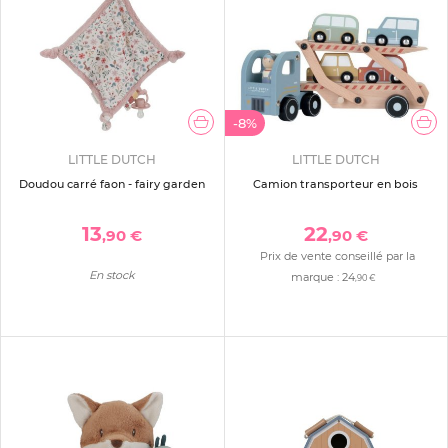
-8%
LITTLE DUTCH
LITTLE DUTCH
Doudou carré faon - fairy garden
Camion transporteur en bois
13
22
,90 €
,90 €
Prix de vente conseillé par la
En stock
marque :
24
,90 €