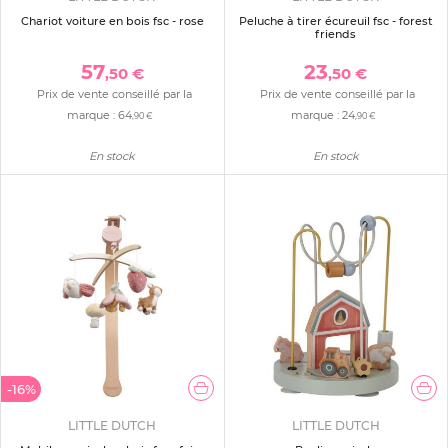
Chariot voiture en bois fsc - rose
Peluche à tirer écureuil fsc - forest
friends
57
23
,50 €
,50 €
Prix de vente conseillé par la
Prix de vente conseillé par la
marque :
64
marque :
24
,90 €
,90 €
En stock
En stock
-16%
LITTLE DUTCH
LITTLE DUTCH