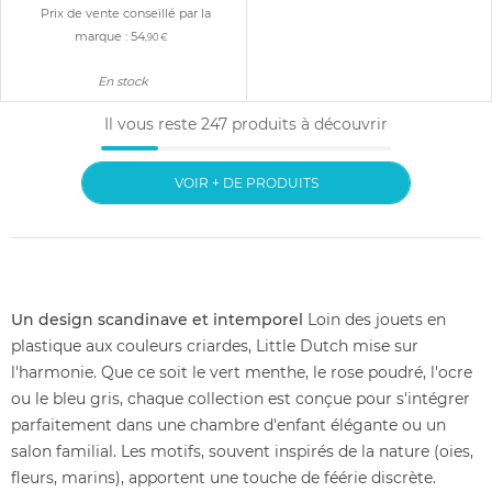
Prix de vente conseillé par la
Prix de vente conseillé par la
marque :
54
marque :
39
,90 €
,90 €
En stock
En stock
Il vous reste
247
produits à découvrir
VOIR + DE PRODUITS
Un design scandinave et intemporel
Loin des jouets en
plastique aux couleurs criardes, Little Dutch mise sur
l'harmonie. Que ce soit le vert menthe, le rose poudré, l'ocre
ou le bleu gris, chaque collection est conçue pour s'intégrer
parfaitement dans une chambre d'enfant élégante ou un
salon familial. Les motifs, souvent inspirés de la nature (oies,
fleurs, marins), apportent une touche de féérie discrète.