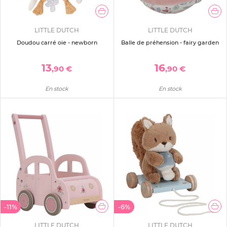
LITTLE DUTCH
LITTLE DUTCH
Doudou carré oie - newborn
Balle de préhension - fairy garden
13
16
,90 €
,90 €
En stock
En stock
-11%
-6%
LITTLE DUTCH
LITTLE DUTCH