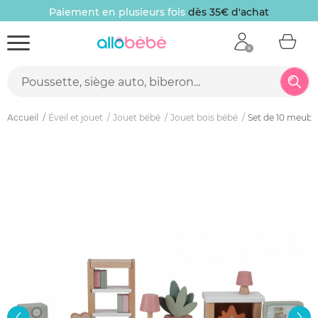
Paiement en plusieurs fois
dès 35€ d'achat
Accueil
Éveil et jouet
Jouet bébé
Jouet bois bébé
Set de 10 meubl