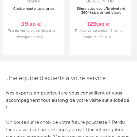
NANIA
BEBECONFORT
Chaise haute lucie grise
Siège auto evolufix pivotant
360° i-size tinted black
39
129
,90 €
,90 €
Prix de vente conseillé par la
Prix de vente conseillé par la
marque :
79
marque :
199
,90 €
,90 €
Une équipe d'experts à votre service
Nos experts en puériculture vous conseillent et vous
accompagnent tout au long de votre visite sur allobébé
!
Un doute sur le choix de votre future poussette ? Perdu
face au vaste choix de sièges-autos ? Une interrogation