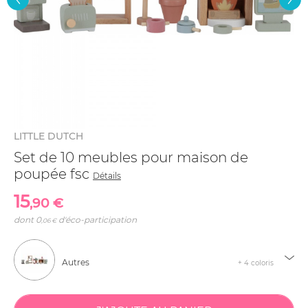
LITTLE DUTCH
Set de 10 meubles pour maison de
poupée fsc
Détails
15
,90 €
dont
0
d'éco-participation
,06 €
Autres
+ 4 coloris