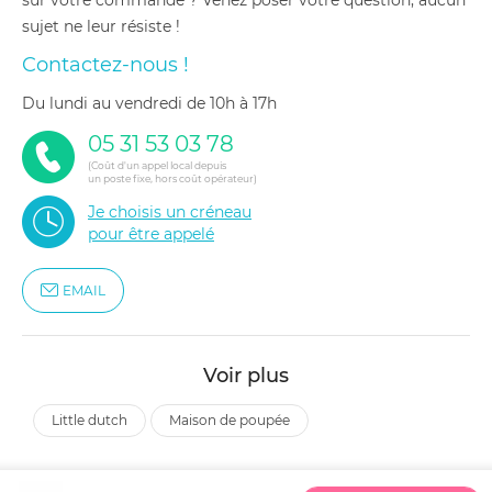
sur votre commande ? Venez poser votre question, aucun
sujet ne leur résiste !
Contactez-nous !
du lundi au vendredi de 10h à 17h
05 31 53 03 78
(Coût d'un appel local depuis
un poste fixe, hors coût opérateur)
Je choisis un créneau
pour être appelé
EMAIL
Voir plus
little dutch
maison de poupée