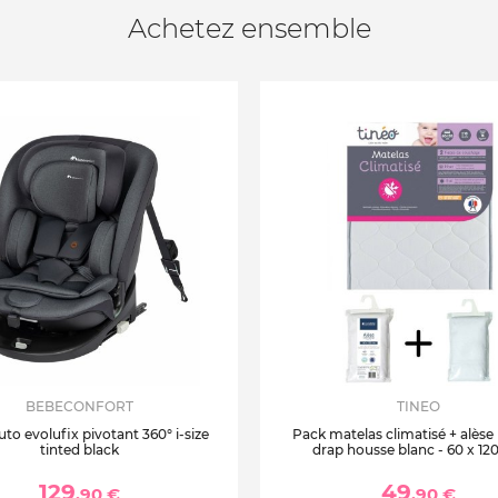
Achetez ensemble
BEBECONFORT
TINEO
uto evolufix pivotant 360° i-size
Pack matelas climatisé + alèse
tinted black
drap housse blanc - 60 x 12
129
49
,90 €
,90 €