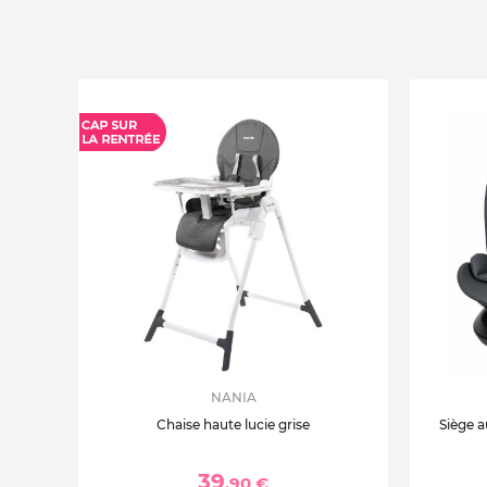
NANIA
Chaise haute lucie grise
Siège a
39
,90 €