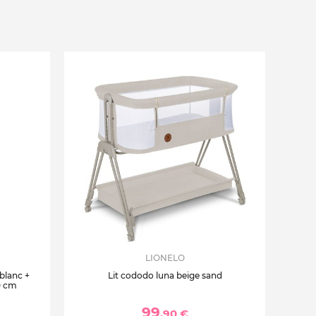
LIONELO
 blanc +
Lit cododo luna beige sand
0 cm
99
,90 €