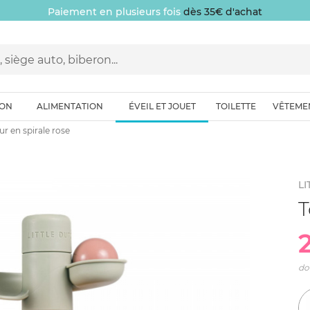
Paiement en plusieurs fois
dès 35€ d'achat
ION
ALIMENTATION
ÉVEIL ET JOUET
TOILETTE
VÊTEME
ur en spirale rose
LI
T
do