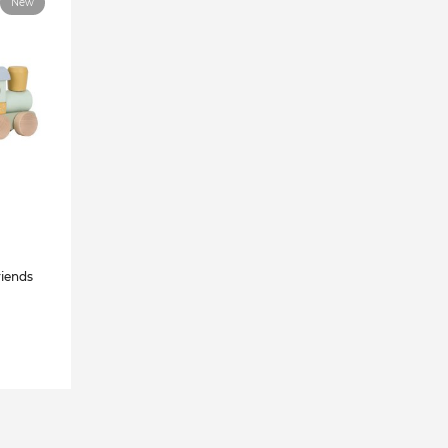
New
riends