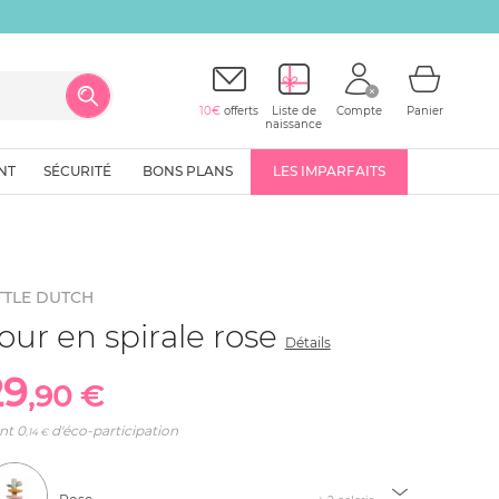
10€
offerts
Liste de
Compte
Panier
naissance
NT
SÉCURITÉ
BONS PLANS
LES IMPARFAITS
TTLE DUTCH
our en spirale rose
Détails
29
,90 €
nt
0
d'éco-participation
,14 €