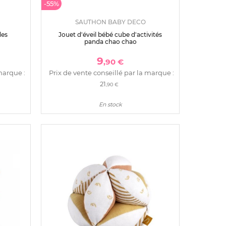
-55%
SAUTHON BABY DECO
des
Jouet d'éveil bébé cube d'activités
panda chao chao
9
,90 €
marque :
Prix de vente conseillé par la marque :
21
,90 €
En stock