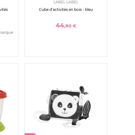
LABEL LABEL
vités
Cube d'activités en bois - bleu
44
,90 €
marque :