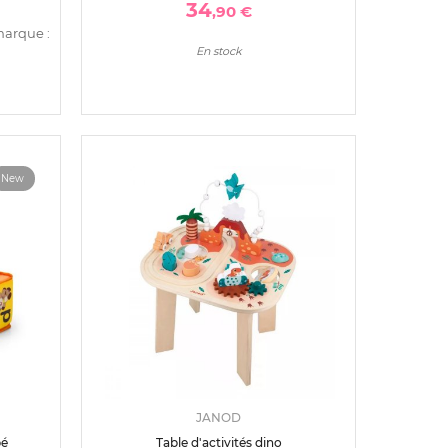
34
,90 €
marque :
En stock
New
JANOD
bé
Table d'activités dino