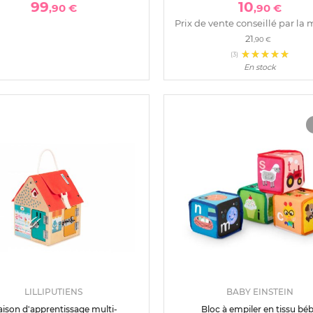
99
10
,90 €
,90 €
Prix de vente conseillé par la 
21
,90 €
(3)
En stock
LILLIPUTIENS
BABY EINSTEIN
ison d'apprentissage multi-
Bloc à empiler en tissu bé