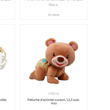
19
,90 €
En stock
VTECH
vités
Peluche d'activité ourson, 1,2,3 suis-
moi