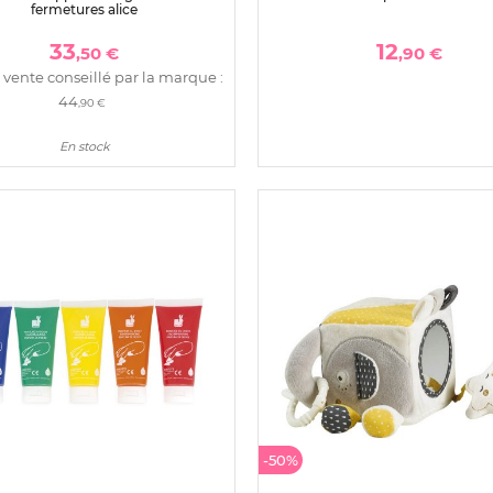
fermetures alice
33
12
,50 €
,90 €
 vente conseillé par la marque :
44
,90 €
En stock
-50%