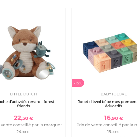
-15%
LITTLE DUTCH
BABYTOLOVE
che d'activités renard - forest
Jouet d'éveil bébé mes premier
friends
éducatifs
22
16
,50 €
,90 €
 vente conseillé par la marque :
Prix de vente conseillé par la 
24
19
,90 €
,90 €