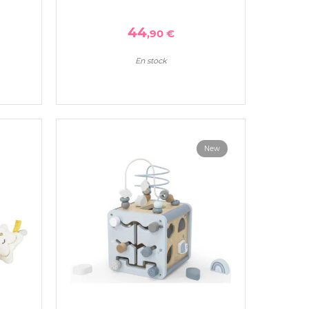
44
,90 €
En stock
New