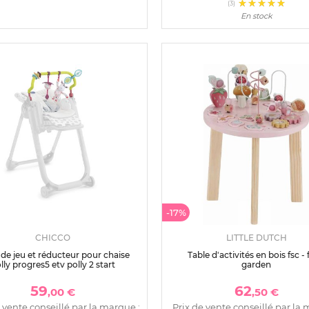
(3)
En stock
-17%
CHICCO
LITTLE DUTCH
 de jeu et réducteur pour chaise
Table d'activités en bois fsc - 
lly progres5 etv polly 2 start
garden
59
62
,00 €
,50 €
 vente conseillé par la marque :
Prix de vente conseillé par la 