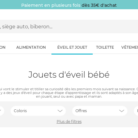
Paiement en plusieurs fois
dès 35€ d'achat
ION
ALIMENTATION
ÉVEIL ET JOUET
TOILETTE
VÊTEME
Jouets d'éveil bébé
 vont le stimuler et titiller sa curiosité dès les premiers mois suivant sa naissance. 
. Il y a des jeux d'éveil pour chaque étape d'apprentissage et ils sont adaptés à son 
en jouant, seul ou avec papa et maman.
Coloris
Offres
Plus de filtres