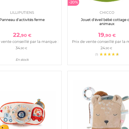
-20%
LILLIPUTIENS
CHICCO
Panneau d'activités ferme
Jouet d'éveil bébé cottage 
animaux
22
19
,90 €
,90 €
 vente conseillé par la marque :
Prix de vente conseillé par la 
34
24
,90 €
,90 €
(3)
En stock