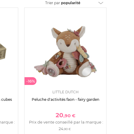
Trier
par
popularité
-16%
LITTLE DUTCH
s cubes
Peluche d'activités faon - fairy garden
20
,90 €
marque :
Prix de vente conseillé par la marque :
24
,90 €