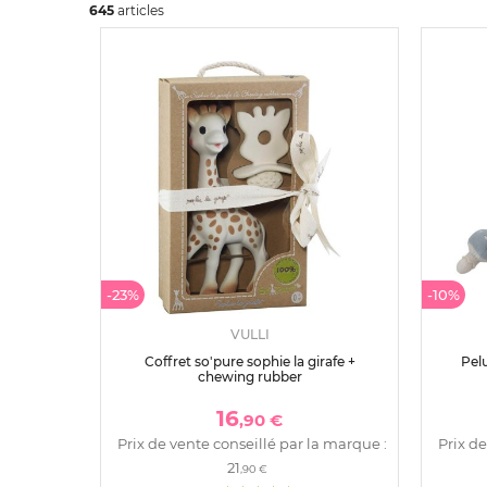
645
art
icles
-23%
-10%
VULLI
Coffret so'pure sophie la girafe +
Pelu
chewing rubber
16
,90 €
Prix de vente conseillé par la marque :
Prix de
21
,90 €