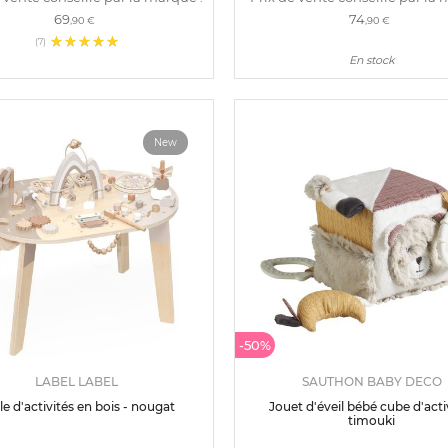
69
74
,90 €
,90 €
(7)
En stock
New
-50%
LABEL LABEL
SAUTHON BABY DECO
le d'activités en bois - nougat
Jouet d'éveil bébé cube d'acti
timouki