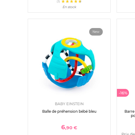
(3)
En stock
New
-16%
BABY EINSTEIN
Balle de préhension bébé bleu
Barre
po
6
,90 €
Prix de