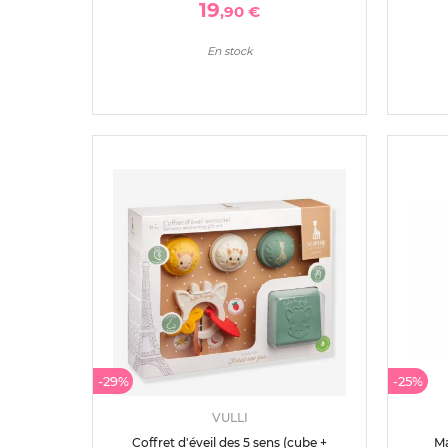
19
,90 €
En stock
-29%
-25%
VULLI
Coffret d'éveil des 5 sens (cube +
Ma