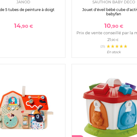
JANOD
SAUTHON BABY DECO
de 5 tubes de peinture à doigt
Jouet d'éveil bébé cube d'acti
babyfan
14
10
,90 €
,90 €
Prix de vente conseillé par la 
21
,90 €
(25)
En stock