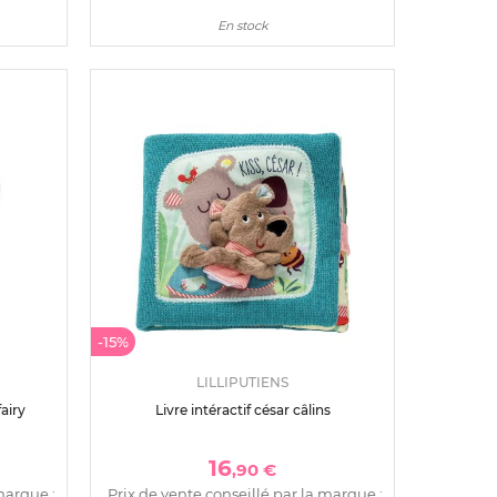
En stock
-15%
LILLIPUTIENS
fairy
Livre intéractif césar câlins
16
,90 €
marque :
Prix de vente conseillé par la marque :