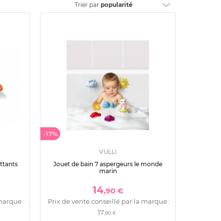
Trier
par
popularité
-17%
VULLI
ottants
Jouet de bain 7 aspergeurs le monde
marin
14
,90 €
marque :
Prix de vente conseillé par la marque :
17
,90 €