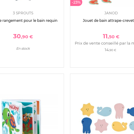
-23%
3 SPROUTS
JANOD
de rangement pour le bain requin
Jouet de bain attrape-crevet
30
11
,90 €
,50 €
Prix de vente conseillé par la 
En stock
14
,90 €