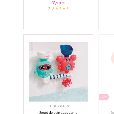
7
,90 €
(9)
-12%
LUDI JOUETS
Jouet de bain aquagame
Jo