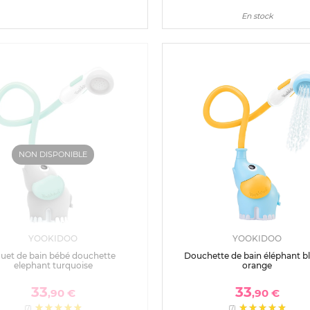
En stock
NON DISPONIBLE
YOOKIDOO
YOOKIDOO
uet de bain bébé douchette
Douchette de bain éléphant bl
elephant turquoise
orange
33
33
,90 €
,90 €
(7)
(7)