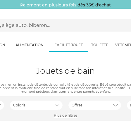
Paiement en plusieurs fois
dès 35€ d'achat
ION
ALIMENTATION
ÉVEIL ET JOUET
TOILETTE
VÊTEME
Jouets de bain
ain en un instant de détente, de complicité et de découverte. Bébé sera séduit par l
loppent la motricité fine de l’enfant tout en suscitant son intérêt et sa curiosité. Ils 
moment précieux d’amusement entre parents et enfant.
Coloris
Offres
Plus de filtres