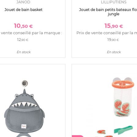
JANOD
LILLIPUTIENS
Jouet de bain basket
Jouet de bain petits bateaux fl
jungle
10
15
,50 €
,90 €
 vente conseillé par la marque :
Prix de vente conseillé par la 
12
19
,90 €
,90 €
En stock
En stock