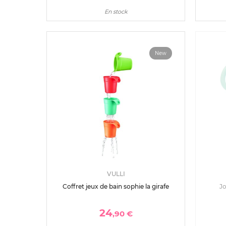
En stock
New
VULLI
Coffret jeux de bain sophie la girafe
Jo
24
,90 €