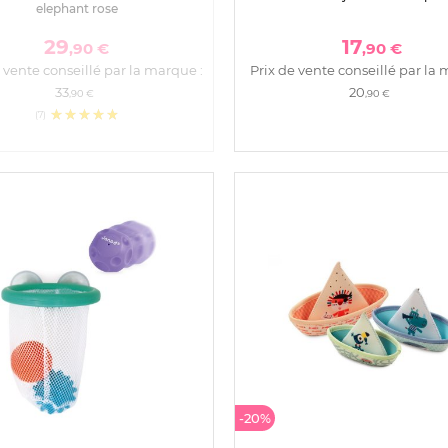
elephant rose
29
17
,90 €
,90 €
 vente conseillé par la marque :
Prix de vente conseillé par la 
33
20
,90 €
,90 €
(7)
-20%