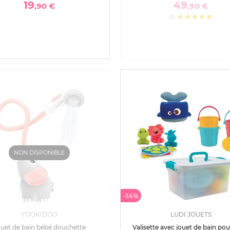
19
49
,90 €
,90 €
(3)
NON DISPONIBLE
-14%
YOOKIDOO
LUDI JOUETS
uet de bain bébé douchette
Valisette avec jouet de bain po