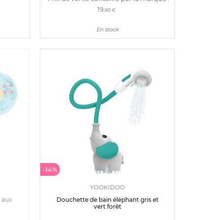
19
,90 €
En stock
-14%
YOOKIDOO
e aux
Douchette de bain éléphant gris et
vert forêt