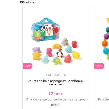
153
art
icles
-32%
-17%
LUDI JOUETS
Jouets de bain aspergeurs 12 animaux
de la mer
12
,90 €
Prix de vente conseillé par la marque :
Prix de
18
,90 €