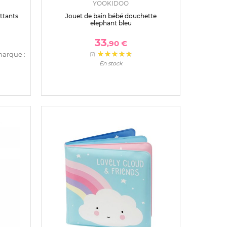
YOOKIDOO
ottants
Jouet de bain bébé douchette
elephant bleu
33
,90 €
marque :
(7)
En stock