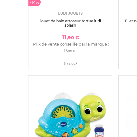
-14%
LUDI JOUETS
Jouet de bain arroseur tortue ludi
Filet 
splash
11
,90 €
Prix de vente conseillé par la marque :
13
,90 €
En stock