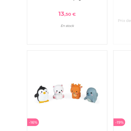
13
,50 €
Prix de
En stock
-16%
-19%