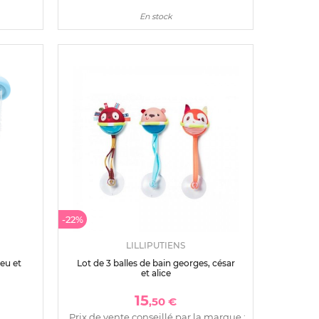
En stock
-22%
LILLIPUTIENS
eu et
Lot de 3 balles de bain georges, césar
et alice
15
,50 €
Prix de vente conseillé par la marque :