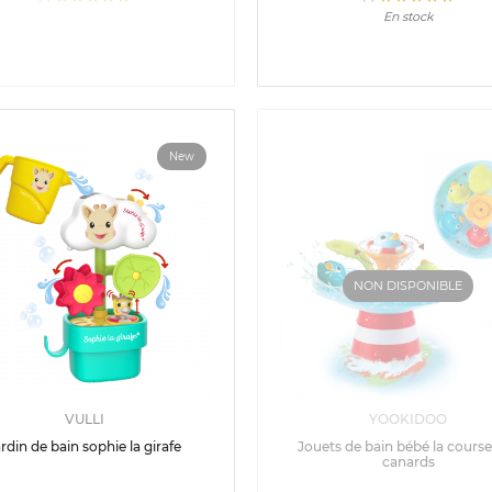
En stock
New
NON DISPONIBLE
VULLI
YOOKIDOO
rdin de bain sophie la girafe
Jouets de bain bébé la cours
canards