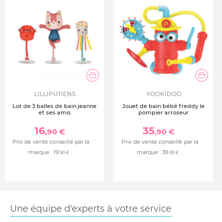
LILLIPUTIENS
YOOKIDOO
Lot de 3 balles de bain jeanne
Jouet de bain bébé freddy le
et ses amis
pompier arroseur
16
35
,90 €
,90 €
Prix de vente conseillé par la
Prix de vente conseillé par la
marque :
19
marque :
39
,90 €
,90 €
Une équipe d'experts à votre service