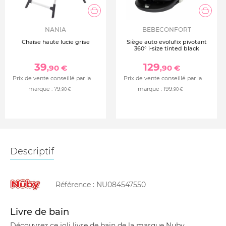
NANIA
BEBECONFORT
Chaise haute lucie grise
Siège auto evolufix pivotant
360° i-size tinted black
39
129
,90 €
,90 €
Prix de vente conseillé par la
Prix de vente conseillé par la
marque :
79
marque :
199
,90 €
,90 €
Descriptif
Référence :
NU084547550
Livre de bain
Découvrez ce joli livre de bain de la marque Nuby.