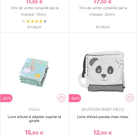
11
17
,50 €
,50 €
Prix de vente conseillé par la
Prix de vente conseillé par la
marque :
13
marque :
22
,90 €
,90 €
(1)
En stock
En stock
-20%
-54%
VULLI
SAUTHON BABY DECO
Livre d'éveil à déplier sophie la
Livre d'éveil panda chao chao
girafe
15
12
,90 €
,90 €