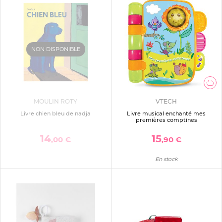
NON DISPONIBLE
MOULIN ROTY
VTECH
Livre chien bleu de nadja
Livre musical enchanté mes
premières comptines
14
15
,00 €
,90 €
En stock