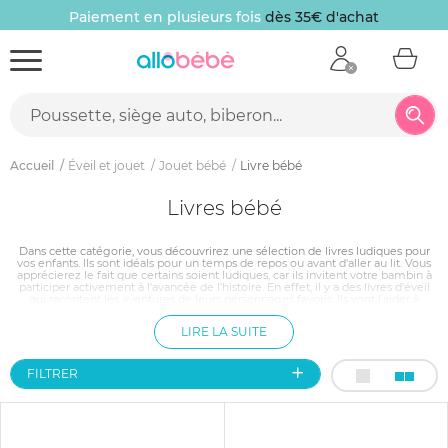
10 € offerts
sur votre première commande
Accueil
Éveil et jouet
Jouet bébé
Livre bébé
Livres bébé
Dans cette catégorie, vous découvrirez une sélection de livres ludiques pour
vos enfants. Ils sont idéals pour un temps de repos ou avant d'aller au lit. Vous
apprécierez le fait que certains soient ludiques, car ils invitent votre bambin à
participer activement à l'avancée de l'histoire. En effet, il y a des livres d'éveil
qui racontent les aventures de leurs personnages favoris. Ils vont l'aider à
développer son sens de l'ouïe et du toucher. Avec ces livres, votre enfant va
apprendre tout en s'amusant. D'ailleurs, vous êtes assuré qu'il attendra son
LIRE LA SUITE
histoire du soir avec impatience.
FILTRER