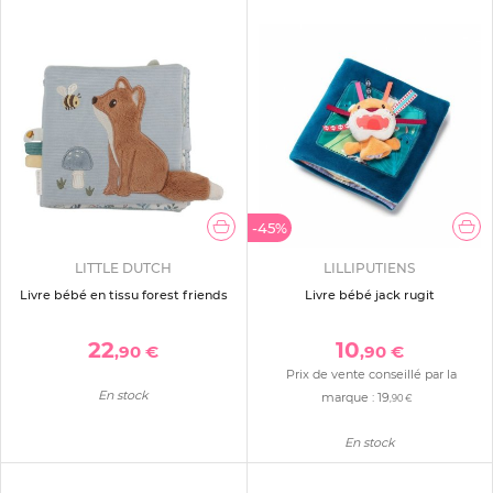
-45%
LITTLE DUTCH
LILLIPUTIENS
Livre bébé en tissu forest friends
Livre bébé jack rugit
22
10
,90 €
,90 €
Prix de vente conseillé par la
En stock
marque :
19
,90 €
En stock