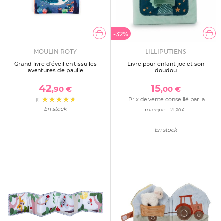
-32%
MOULIN ROTY
LILLIPUTIENS
Grand livre d'éveil en tissu les
Livre pour enfant joe et son
aventures de paulie
doudou
42
15
,90 €
,00 €
Prix de vente conseillé par la
(1)
En stock
marque :
21
,90 €
En stock