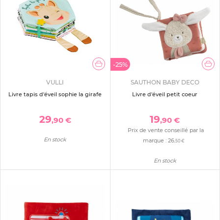
-25%
VULLI
SAUTHON BABY DECO
Livre tapis d'éveil sophie la girafe
Livre d'éveil petit coeur
29
19
,90 €
,90 €
Prix de vente conseillé par la
En stock
marque :
26
,50 €
En stock