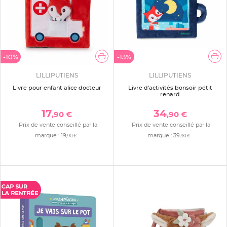
-10%
-13%
LILLIPUTIENS
LILLIPUTIENS
Livre pour enfant alice docteur
Livre d'activités bonsoir petit
renard
17
34
,90 €
,90 €
Prix de vente conseillé par la
Prix de vente conseillé par la
marque :
19
marque :
39
,90 €
,90 €