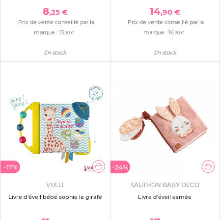
8
14
,25 €
,90 €
Prix de vente conseillé par la
Prix de vente conseillé par la
marque :
13
marque :
16
,90 €
,90 €
En stock
En stock
-17%
-24%
VULLI
SAUTHON BABY DECO
Livre d'éveil bébé sophie la girafe
Livre d'éveil esmée