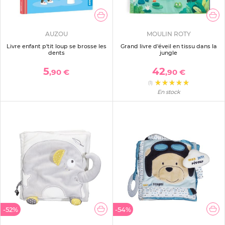
AUZOU
MOULIN ROTY
Livre enfant p'tit loup se brosse les
Grand livre d'éveil en tissu dans la
dents
jungle
5
42
,90 €
,90 €
(1)
En stock
-52%
-54%