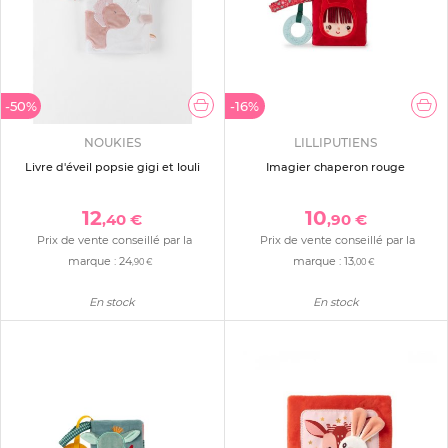
-50%
-16%
NOUKIES
LILLIPUTIENS
Livre d'éveil popsie gigi et louli
Imagier chaperon rouge
12
10
,40 €
,90 €
Prix de vente conseillé par la
Prix de vente conseillé par la
marque :
24
marque :
13
,90 €
,00 €
En stock
En stock