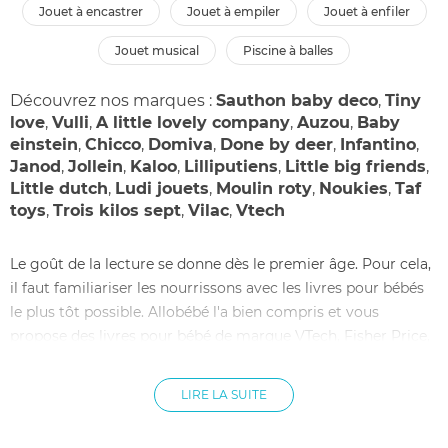
jouet à encastrer
jouet à empiler
jouet à enfiler
jouet musical
piscine à balles
Découvrez nos marques :
Sauthon baby deco
,
Tiny
love
,
Vulli
,
A little lovely company
,
Auzou
,
Baby
einstein
,
Chicco
,
Domiva
,
Done by deer
,
Infantino
,
Janod
,
Jollein
,
Kaloo
,
Lilliputiens
,
Little big friends
,
Little dutch
,
Ludi jouets
,
Moulin roty
,
Noukies
,
Taf
toys
,
Trois kilos sept
,
Vilac
,
Vtech
Le goût de la lecture se donne dès le premier âge. Pour cela,
il faut familiariser les nourrissons avec les livres pour bébés
le plus tôt possible. Allobébé l'a bien compris et vous
propose des livres pour bébé de marque VTech, Fisher Price,
Vulli et Nattou, qui vont du premier livre bébé au livre d'éveil.
Ces premiers livres bébés sont conçus pour être agréables
LIRE LA SUITE
au toucher et faciles à manier. Ils peuvent aussi être portés à
la bouche et mordillés sans risque. Les livres bébé musicaux