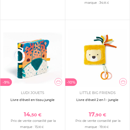
marque :
34
,95 €
-9%
-10%
LUDI JOUETS
LITTLE BIG FRIENDS
Livre d'éveil en tissu jungle
Livre d'éveil 2 en 1 - jungle
14
17
,50 €
,90 €
Prix de vente conseillé par la
Prix de vente conseillé par la
marque :
15
marque :
19
,90 €
,90 €