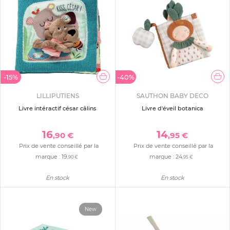
-15%
-40%
LILLIPUTIENS
SAUTHON BABY DECO
Livre intéractif césar câlins
Livre d'éveil botanica
16
14
,90 €
,95 €
Prix de vente conseillé par la
Prix de vente conseillé par la
marque :
19
marque :
24
,90 €
,95 €
En stock
En stock
New