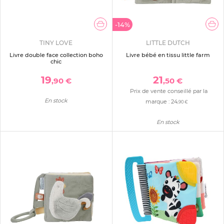
-14%
TINY LOVE
LITTLE DUTCH
Livre double face collection boho
Livre bébé en tissu little farm
chic
19
21
,90 €
,50 €
Prix de vente conseillé par la
En stock
marque :
24
,90 €
En stock