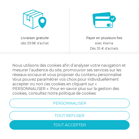
proposés par allobébé retiendront l'attention de l'enfant.
Grâce à leur conception interactive, ils accompagneront
l'enfant au cours de son développement et continueront à
l'intéresser longtemps.
Livraison gratuite
Payer en plusieurs fois
dès 59.9€ d'achat
avec Klarna
Dès 35 € d'achats
Nous utilisons des cookies afin d’analyser votre navigation et
mesurer l’audience du site, promouvoir ses services sur les
réseaux sociaux et vous proposer du contenu personnalisé.
Vous pouvez paramétrer vos choix pour individuellement
accepter ou non ces cookies en cliquant sur «
PERSONNALISER ». Pour en savoir plus sur la gestion des
cookies, consultez notre
politique de cookies
.
Changer d'avis
Equipe d'experts
satisfait ou remboursé
à votre écoute :
PERSONNALISER
05 31 53 03 78
TOUT REFUSER
10€ offerts
en vous abonnant
TOUT ACCEPTER
à notre newsletter !