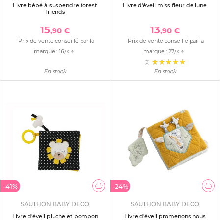
Livre bébé à suspendre forest
Livre d'éveil miss fleur de lune
friends
15
13
,90 €
,90 €
Prix de vente conseillé par la
Prix de vente conseillé par la
marque :
16
marque :
27
,90 €
,90 €
(2)
En stock
En stock
-41%
-24%
SAUTHON BABY DECO
SAUTHON BABY DECO
Livre d'éveil pluche et pompon
Livre d'éveil promenons nous