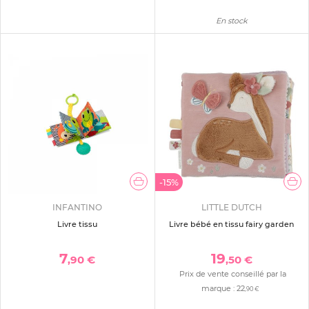
En stock
-15%
INFANTINO
LITTLE DUTCH
Livre tissu
Livre bébé en tissu fairy garden
7
19
,90 €
,50 €
Prix de vente conseillé par la
marque :
22
,90 €