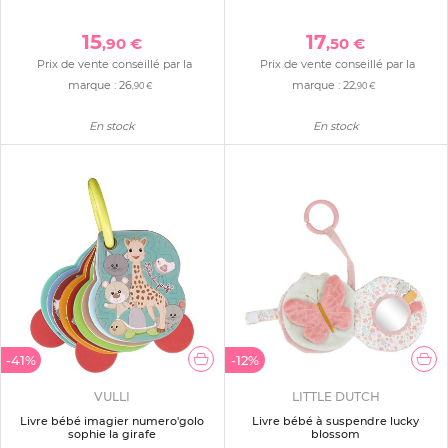
15
17
,90 €
,50 €
Prix de vente conseillé par la
Prix de vente conseillé par la
marque :
26
marque :
22
,90 €
,90 €
En stock
En stock
-41%
-12%
VULLI
LITTLE DUTCH
Livre bébé imagier numero'golo
Livre bébé à suspendre lucky
sophie la girafe
blossom