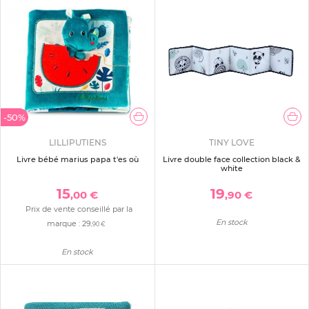
-50%
LILLIPUTIENS
TINY LOVE
Livre bébé marius papa t'es où
Livre double face collection black &
white
15
19
,00 €
,90 €
Prix de vente conseillé par la
En stock
marque :
29
,90 €
En stock