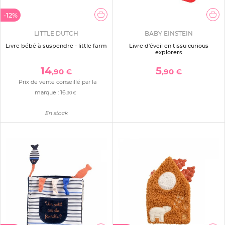
-12%
LITTLE DUTCH
BABY EINSTEIN
Livre bébé à suspendre - little farm
Livre d'éveil en tissu curious
explorers
14
5
,90 €
,90 €
Prix de vente conseillé par la
marque :
16
,90 €
En stock