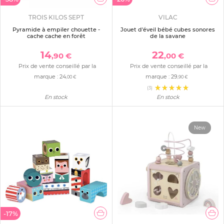
TROIS KILOS SEPT
VILAC
Pyramide à empiler chouette -
Jouet d'éveil bébé cubes sonores
cache cache en forêt
de la savane
14
22
,90 €
,00 €
Prix de vente conseillé par la
Prix de vente conseillé par la
marque :
24
marque :
29
,00 €
,90 €
(3)
En stock
En stock
New
-17%