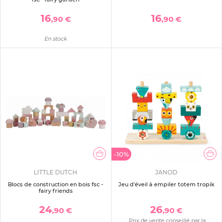
16
16
,90 €
,90 €
En stock
-10%
LITTLE DUTCH
JANOD
Blocs de construction en bois fsc -
Jeu d'éveil à empiler totem tropik
fairy friends
24
26
,90 €
,90 €
Prix de vente conseillé par la