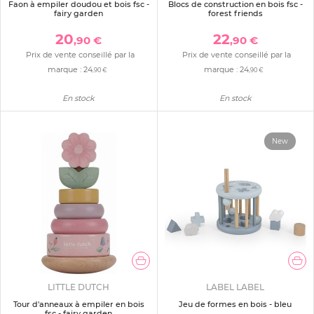
Faon à empiler doudou et bois fsc -
Blocs de construction en bois fsc -
fairy garden
forest friends
20
22
,90 €
,90 €
Prix de vente conseillé par la
Prix de vente conseillé par la
marque :
24
marque :
24
,90 €
,90 €
En stock
En stock
New
LITTLE DUTCH
LABEL LABEL
Tour d'anneaux à empiler en bois
Jeu de formes en bois - bleu
fsc - fairy garden