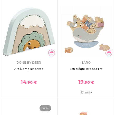
DONE BY DEER
SARO
Arc à empiler antee
Jeu d'équilibre sea life
14
19
,90 €
,90 €
En stock
New