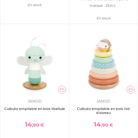
En stock
marque :
29
,90 €
En stock
JANOD
JANOD
Culbuto empilable en bois libellule
Culbuto empilable en bois nid
d'oiseau
14
14
,90 €
,90 €