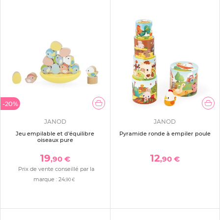
-20%
JANOD
JANOD
Jeu empilable et d'équilibre
Pyramide ronde à empiler poule
oiseaux pure
19
12
,90 €
,90 €
Prix de vente conseillé par la
marque :
24
,90 €