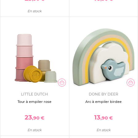
En stock
LITTLE DUTCH
DONE BY DEER
Tour à empiler rose
Arc à empiler birdee
23
13
,90 €
,90 €
En stock
En stock