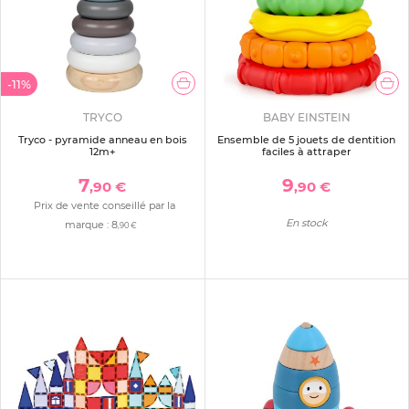
-11%
TRYCO
BABY EINSTEIN
Tryco - pyramide anneau en bois
Ensemble de 5 jouets de dentition
12m+
faciles à attraper
7
9
,90 €
,90 €
Prix de vente conseillé par la
En stock
marque :
8
,90 €