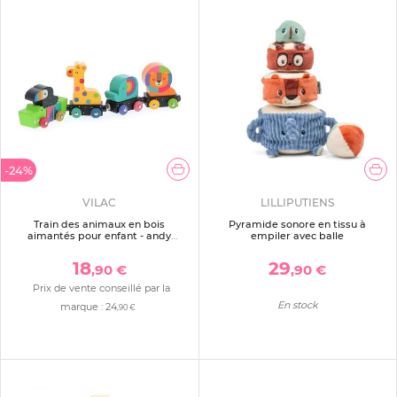
-24%
VILAC
LILLIPUTIENS
Train des animaux en bois
Pyramide sonore en tissu à
aimantés pour enfant - andy
empiler avec balle
westface
18
29
,90 €
,90 €
Prix de vente conseillé par la
En stock
marque :
24
,90 €