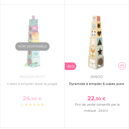
NON DISPONIBLE
-10%
MOULIN ROTY
JANOD
Cubes à empiler dans la jungle
Pyramide à empiler 6 cubes pure
24
22
,90 €
,50 €
Prix de vente conseillé par la
(1)
marque :
24
,90 €