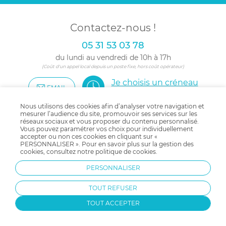
Contactez-nous !
05 31 53 03 78
du lundi au vendredi de 10h à 17h
(Coût d'un appel local depuis un poste fixe, hors coût opérateur)
Je choisis un créneau
EMAIL
pour être appelé
Nous utilisons des cookies afin d’analyser votre navigation et
mesurer l’audience du site, promouvoir ses services sur les
réseaux sociaux et vous proposer du contenu personnalisé.
Vous pouvez paramétrer vos choix pour individuellement
accepter ou non ces cookies en cliquant sur «
Suivez-nous !
PERSONNALISER ». Pour en savoir plus sur la gestion des
cookies, consultez notre
politique de cookies
.
pour encore plus d'inspirations
et de bons plans !
PERSONNALISER
TOUT REFUSER
TOUT ACCEPTER
Partagez-nous vos trouvailles
avec le #allobebe