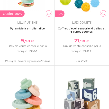
Outlet
-50%
-12%
LILLIPUTIENS
LUDI JOUETS
Pyramide à empiler alice
Coffret d'éveil sensoriel 6 balles et
6 cubes souples
9
21
,90 €
,90 €
Prix de vente conseillé par la
Prix de vente conseillé par la
marque :
19
marque :
24
,90 €
,90 €
Plus que 3 avant rupture définitive
En stock