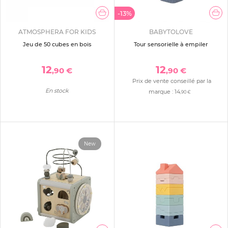
-13%
ATMOSPHERA FOR KIDS
BABYTOLOVE
Jeu de 50 cubes en bois
Tour sensorielle à empiler
12
12
,90 €
,90 €
Prix de vente conseillé par la
En stock
marque :
14
,90 €
New