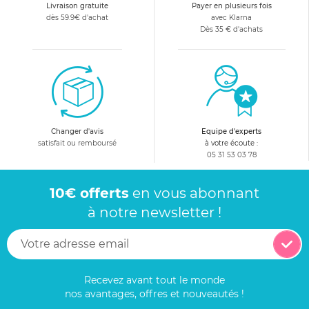
Livraison gratuite
Payer en plusieurs fois
dès 59.9€ d'achat
avec Klarna
Dès 35 € d'achats
Changer d'avis
Equipe d'experts
satisfait ou remboursé
à votre écoute :
05 31 53 03 78
10€ offerts
en vous abonnant
à notre newsletter !
Recevez avant tout le monde
nos avantages, offres et nouveautés !