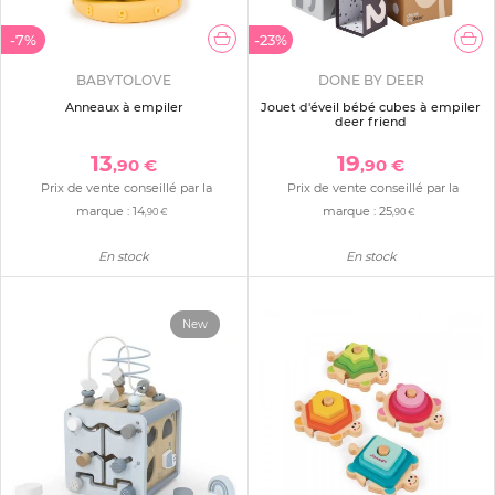
-7%
-23%
BABYTOLOVE
DONE BY DEER
Anneaux à empiler
Jouet d'éveil bébé cubes à empiler
deer friend
13
19
,90 €
,90 €
Prix de vente conseillé par la
Prix de vente conseillé par la
marque :
14
marque :
25
,90 €
,90 €
En stock
En stock
New