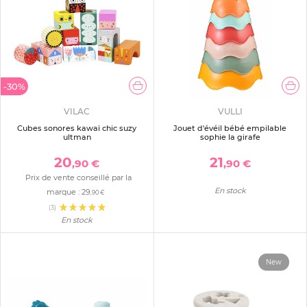
-30%
VILAC
VULLI
Cubes sonores kawaï chic suzy
Jouet d'évéil bébé empilable
ultman
sophie la girafe
20
21
,90 €
,90 €
Prix de vente conseillé par la
En stock
marque :
29
,90 €
(3)
En stock
New