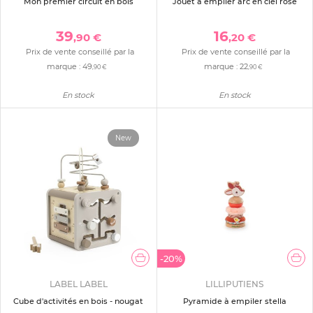
Mon premier circuit en bois
Jouet à empiler arc en ciel rose
39
16
,90 €
,20 €
Prix de vente conseillé par la
Prix de vente conseillé par la
marque :
49
marque :
22
,90 €
,90 €
En stock
En stock
New
-20%
LABEL LABEL
LILLIPUTIENS
Cube d'activités en bois - nougat
Pyramide à empiler stella