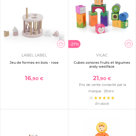
-27%
LABEL LABEL
VILAC
Jeu de formes en bois - rose
Cubes sonores fruits et légumes
andy westface
16
21
,90 €
,90 €
Prix de vente conseillé par la
marque :
29
,90 €
(3)
En stock