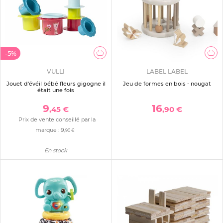
-5%
VULLI
LABEL LABEL
Jouet d'évéil bébé fleurs gigogne il
Jeu de formes en bois - nougat
était une fois
9
16
,45 €
,90 €
Prix de vente conseillé par la
marque :
9
,90 €
En stock