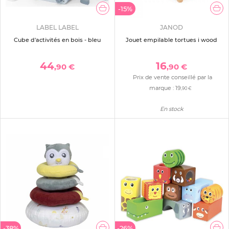
-15%
LABEL LABEL
JANOD
Cube d'activités en bois - bleu
Jouet empilable tortues i wood
44
16
,90 €
,90 €
Prix de vente conseillé par la
marque :
19
,90 €
En stock
-38%
-26%