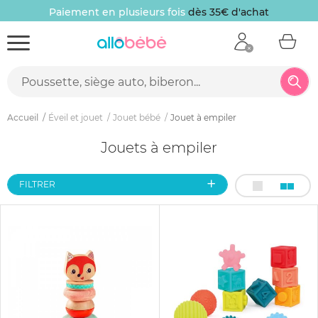
is
dès 35€ d'achat
10 € offerts
sur votre p
Accueil
Éveil et jouet
Jouet bébé
Jouet à empiler
Jouets à empiler
FILTRER