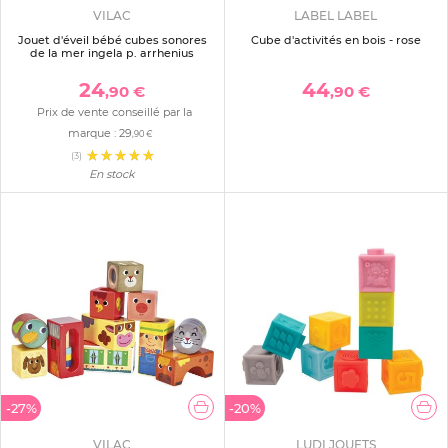
VILAC
LABEL LABEL
Jouet d'éveil bébé cubes sonores
Cube d'activités en bois - rose
de la mer ingela p. arrhenius
24
44
,90 €
,90 €
Prix de vente conseillé par la
marque :
29
,90 €
(3)
En stock
-27%
-20%
VILAC
LUDI JOUETS