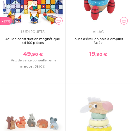
-17%
LUDI JOUETS
VILAC
Jeu de construction magnétique
Jouet d'éveil en bois à empiler
xxl 100 pièces
fusée
49
19
,90 €
,90 €
Prix de vente conseillé par la
marque :
59
,90 €