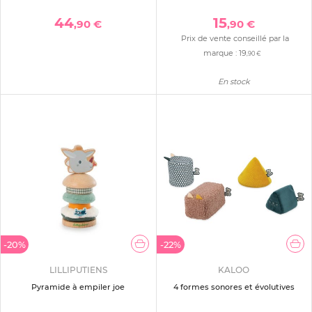
44
15
,90 €
,90 €
Prix de vente conseillé par la
marque :
19
,90 €
En stock
-20%
-22%
LILLIPUTIENS
KALOO
Pyramide à empiler joe
4 formes sonores et évolutives