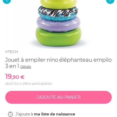
VTECH
Jouet à empiler nino éléphanteau empilo
3 en 1
Détails
19
,90 €
dont
0
d'éco-participation
,07 €
J'ajoute à
ma liste de naissance