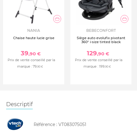
NANIA
BEBECONFORT
Chaise haute lucie grise
Siège auto evolufix pivotant
360° i-size tinted black
39
129
,90 €
,90 €
Prix de vente conseillé par la
Prix de vente conseillé par la
marque :
79
marque :
199
,90 €
,90 €
Descriptif
Référence :
VT083075051