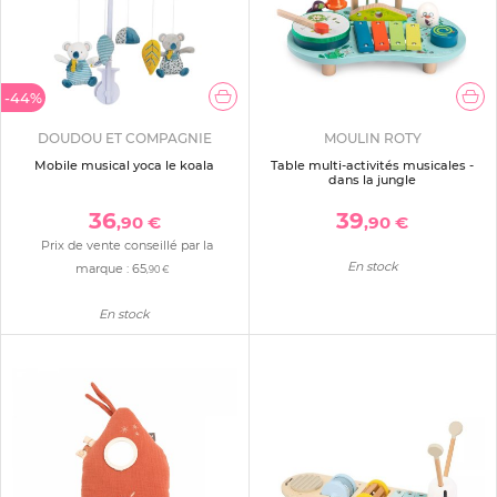
-44%
DOUDOU ET COMPAGNIE
MOULIN ROTY
Mobile musical yoca le koala
Table multi-activités musicales -
dans la jungle
36
39
,90 €
,90 €
Prix de vente conseillé par la
En stock
marque :
65
,90 €
En stock