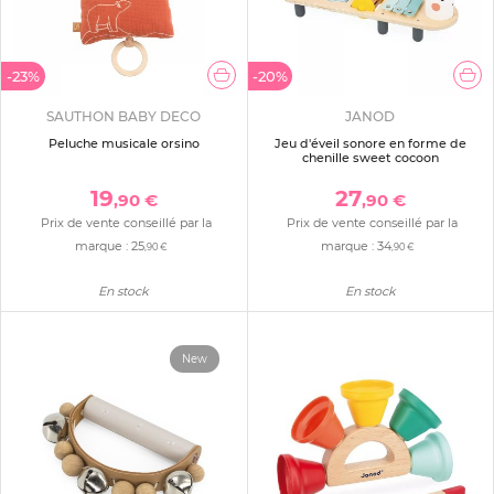
-23%
-20%
SAUTHON BABY DECO
JANOD
Peluche musicale orsino
Jeu d'éveil sonore en forme de
chenille sweet cocoon
19
27
,90 €
,90 €
Prix de vente conseillé par la
Prix de vente conseillé par la
marque :
25
marque :
34
,90 €
,90 €
En stock
En stock
New