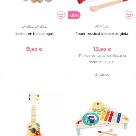
-30%
LABEL LABEL
JANOD
Hochet en bois nougat
Jouet musical clochettes gioia
9
13
,90 €
,90 €
Prix de vente conseillé par la
marque :
19
,90 €
En stock