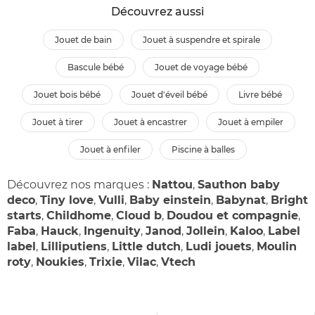
Découvrez aussi
jouet de bain
jouet à suspendre et spirale
bascule bébé
jouet de voyage bébé
jouet bois bébé
jouet d'éveil bébé
livre bébé
jouet à tirer
jouet à encastrer
jouet à empiler
jouet à enfiler
piscine à balles
Découvrez nos marques :
Nattou
,
Sauthon baby
deco
,
Tiny love
,
Vulli
,
Baby einstein
,
Babynat
,
Bright
starts
,
Childhome
,
Cloud b
,
Doudou et compagnie
,
Faba
,
Hauck
,
Ingenuity
,
Janod
,
Jollein
,
Kaloo
,
Label
label
,
Lilliputiens
,
Little dutch
,
Ludi jouets
,
Moulin
roty
,
Noukies
,
Trixie
,
Vilac
,
Vtech