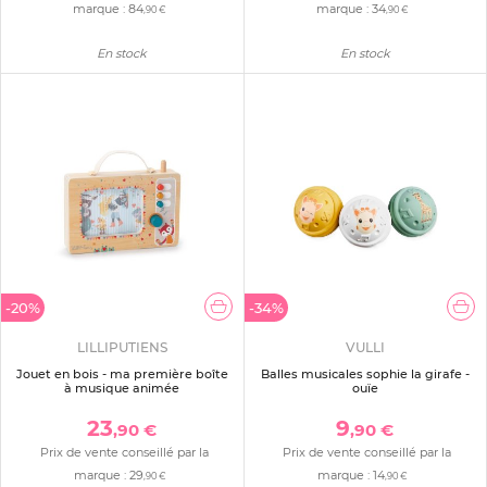
marque :
84
marque :
34
,90 €
,90 €
En stock
En stock
-20%
-34%
LILLIPUTIENS
VULLI
Jouet en bois - ma première boîte
Balles musicales sophie la girafe -
à musique animée
ouïe
23
9
,90 €
,90 €
Prix de vente conseillé par la
Prix de vente conseillé par la
marque :
29
marque :
14
,90 €
,90 €