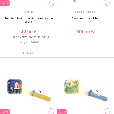
-20%
JANOD
LABEL LABEL
Set de 4 instruments de musique
Piano en bois - bleu
gioia
27
99
,90 €
,90 €
Prix de vente conseillé par la
marque :
34
,90 €
En stock
-25%
-20%