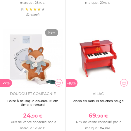
marque :
26
marque :
29
,90 €
,90 €
(1)
En stock
New
-7%
-18%
DOUDOU ET COMPAGNIE
VILAC
Boîte à musique doudou 16 cm
Piano en bois 18 touches rouge
timo le renard
24
69
,90 €
,90 €
Prix de vente conseillé par la
Prix de vente conseillé par la
marque :
26
marque :
84
,90 €
,90 €