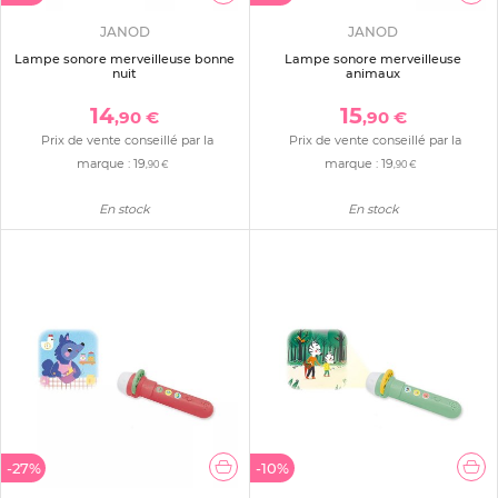
JANOD
JANOD
Lampe sonore merveilleuse bonne
Lampe sonore merveilleuse
nuit
animaux
14
15
,90 €
,90 €
Prix de vente conseillé par la
Prix de vente conseillé par la
marque :
19
marque :
19
,90 €
,90 €
En stock
En stock
-27%
-10%