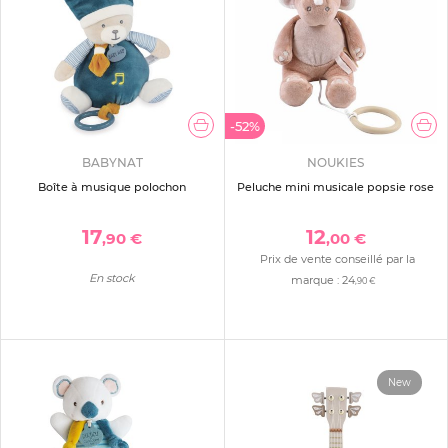
-52%
BABYNAT
NOUKIES
Boîte à musique polochon
Peluche mini musicale popsie rose
17
12
,90 €
,00 €
Prix de vente conseillé par la
En stock
marque :
24
,90 €
New