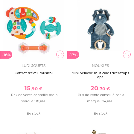
-16%
-17%
LUDI JOUETS
NOUKIES
Coffret d'éveil musical
Mini peluche musicale tricératops
ops
15
20
,90 €
,70 €
Prix de vente conseillé par la
Prix de vente conseillé par la
marque :
18
marque :
24
,90 €
,90 €
En stock
En stock