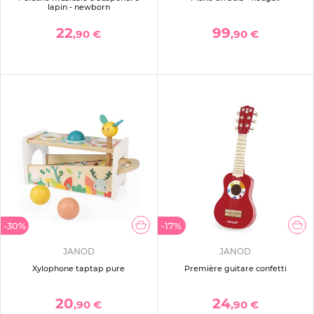
lapin - newborn
22
99
,90 €
,90 €
-30%
-17%
JANOD
JANOD
Xylophone taptap pure
Première guitare confetti
20
24
,90 €
,90 €