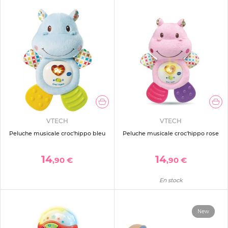
VTECH
VTECH
Peluche musicale croc'hippo bleu
Peluche musicale croc'hippo rose
14
14
,90 €
,90 €
En stock
New