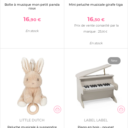
Boîte à musique mon petit panda
Mini peluche musicale girafe tiga
roux
16
16
,90 €
,50 €
Prix de vente conseillé par la
En stock
marque :
25
,90 €
En stock
New
LITTLE DUTCH
LABEL LABEL
Peluche musicale à suspendre
Piano en bois - nougat