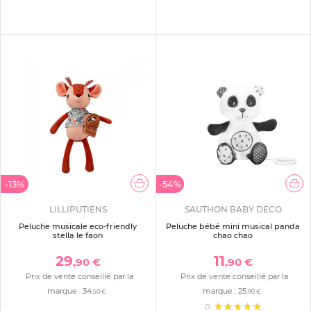
-13%
-54%
LILLIPUTIENS
SAUTHON BABY DECO
Peluche musicale eco-friendly
Peluche bébé mini musical panda
stella le faon
chao chao
29
11
,90 €
,90 €
Prix de vente conseillé par la
Prix de vente conseillé par la
marque :
34
marque :
25
,50 €
,90 €
(1)