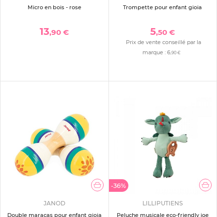
Micro en bois - rose
Trompette pour enfant gioia
13
5
,90 €
,50 €
Prix de vente conseillé par la
marque :
6
,90 €
-36%
JANOD
LILLIPUTIENS
Double maracas pour enfant gioia
Peluche musicale eco-friendly joe