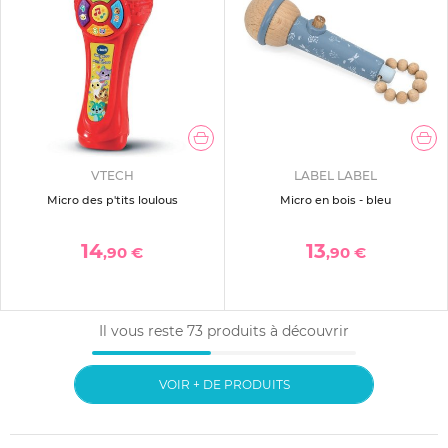
VTECH
LABEL LABEL
Micro des p'tits loulous
Micro en bois - bleu
14
13
,90 €
,90 €
Il vous reste
73
produits à découvrir
VOIR + DE PRODUITS