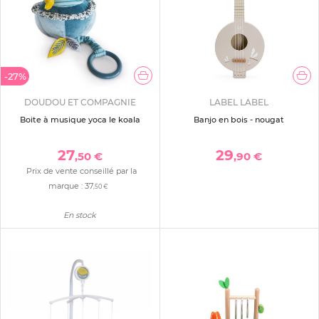
-27%
DOUDOU ET COMPAGNIE
LABEL LABEL
Boite à musique yoca le koala
Banjo en bois - nougat
27
29
,50 €
,90 €
Prix de vente conseillé par la
marque :
37
,50 €
En stock