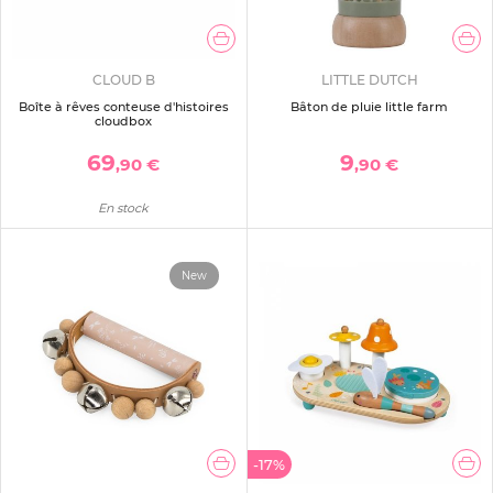
CLOUD B
LITTLE DUTCH
Boîte à rêves conteuse d'histoires
Bâton de pluie little farm
cloudbox
69
9
,90 €
,90 €
En stock
New
-17%