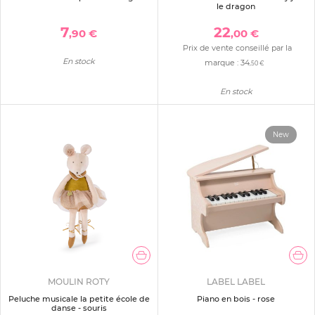
le dragon
7
22
,90 €
,00 €
Prix de vente conseillé par la
En stock
marque :
34
,50 €
En stock
New
MOULIN ROTY
LABEL LABEL
Peluche musicale la petite école de
Piano en bois - rose
danse - souris