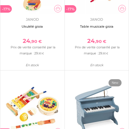
-17%
-17%
JANOD
JANOD
Ukulélé gioia
Table musicale gioia
24
24
,90 €
,90 €
Prix de vente conseillé par la
Prix de vente conseillé par la
marque :
29
marque :
29
,90 €
,90 €
En stock
En stock
New