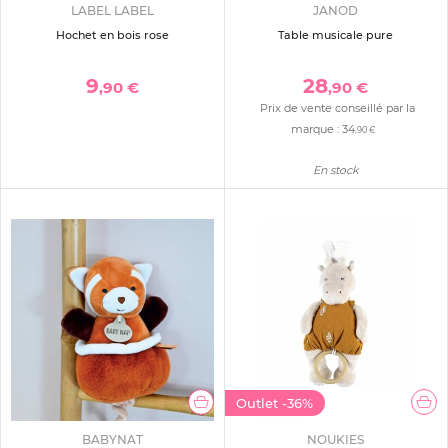
LABEL LABEL
JANOD
Hochet en bois rose
Table musicale pure
9
28
,90 €
,90 €
Prix de vente conseillé par la
marque :
34
,90 €
En stock
Outlet
-36%
BABYNAT
NOUKIES