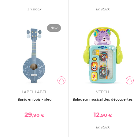
En stock
En stock
New
LABEL LABEL
VTECH
Banjo en bois - bleu
Baladeur musical des découvertes
29
12
,90 €
,90 €
En stock