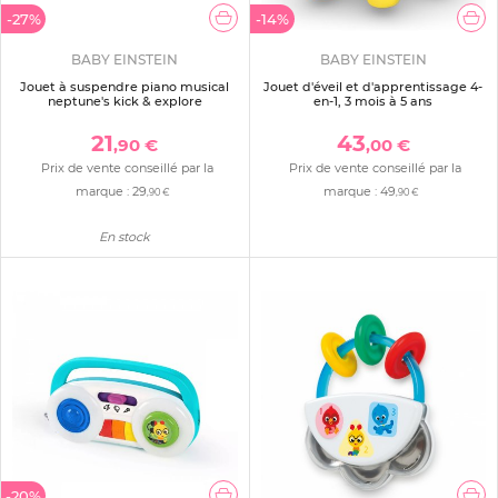
-27%
-14%
BABY EINSTEIN
BABY EINSTEIN
Jouet à suspendre piano musical
Jouet d'éveil et d'apprentissage 4-
neptune's kick & explore
en-1, 3 mois à 5 ans
21
43
,90 €
,00 €
Prix de vente conseillé par la
Prix de vente conseillé par la
marque :
29
marque :
49
,90 €
,90 €
En stock
-20%