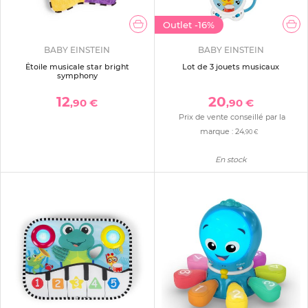
Outlet
-16%
BABY EINSTEIN
BABY EINSTEIN
Étoile musicale star bright
Lot de 3 jouets musicaux
symphony
12
20
,90 €
,90 €
Prix de vente conseillé par la
marque :
24
,90 €
En stock