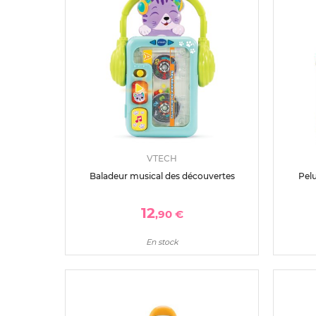
VTECH
Baladeur musical des découvertes
Pel
12
,90 €
En stock