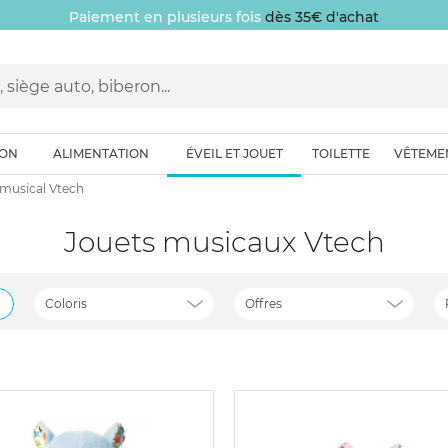
Paiement en plusieurs fois
dès 35€ d'achat
ION
ALIMENTATION
ÉVEIL ET JOUET
TOILETTE
VÊTEME
 musical Vtech
Jouets musicaux Vtech
Coloris
Offres