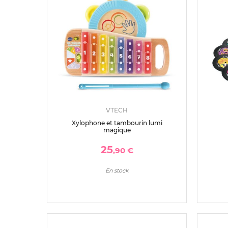
VTECH
Xylophone et tambourin lumi
magique
25
,90 €
En stock