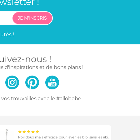
sletter !
JE M'INSCRIS
utés !
uivez-nous !
s d'inspirations
et de bons plans !
vos trouvailles
avec le #allobebe
Poil doux mais efficace pour laver les bibi sans les abîmer