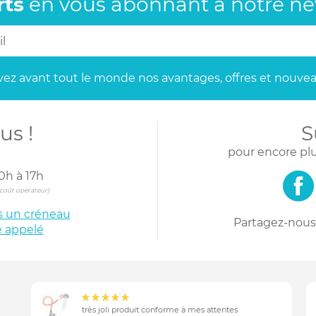
rts
en vous abonnant
à notre new
ez avant tout le monde
nos avantages, offres et nouvea
us !
S
pour encore plu
0h à 17h
s coût opérateur)
is un créneau
Partagez-nous 
e appelé
très joli produit conforme à mes attentes