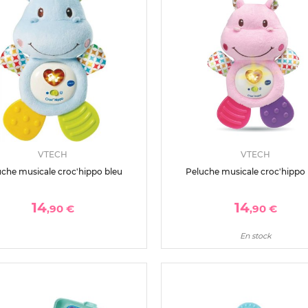
VTECH
VTECH
uche musicale croc'hippo bleu
Peluche musicale croc'hippo 
14
14
,90 €
,90 €
En stock