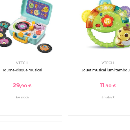
VTECH
VTECH
Tourne-disque musical
Jouet musical lumi tambou
29
11
,90 €
,90 €
En stock
En stock