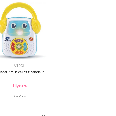
VTECH
ladeur musical p'tit baladeur
11
,90 €
En stock