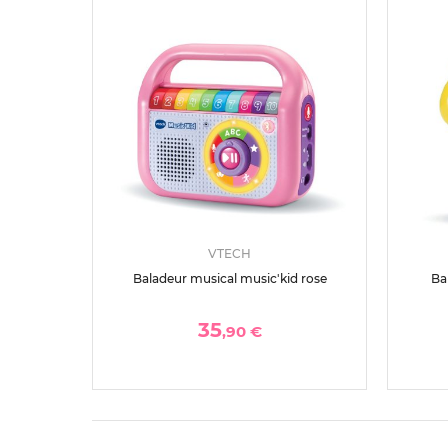
VTECH
Baladeur musical music'kid rose
Ba
35
,90 €