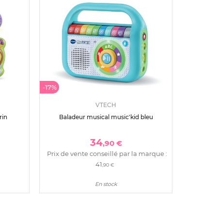
-17%
VTECH
rin
Baladeur musical music'kid bleu
34
,90 €
Prix de vente conseillé par la marque :
41
,90 €
En stock