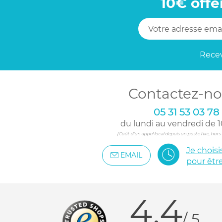
10€ offe
Recev
Contactez-no
05 31 53 03 78
du lundi au vendredi de 1
(Coût d'un appel local depuis un poste fixe, hor
Je chois
EMAIL
pour êtr
4.4
/ 5