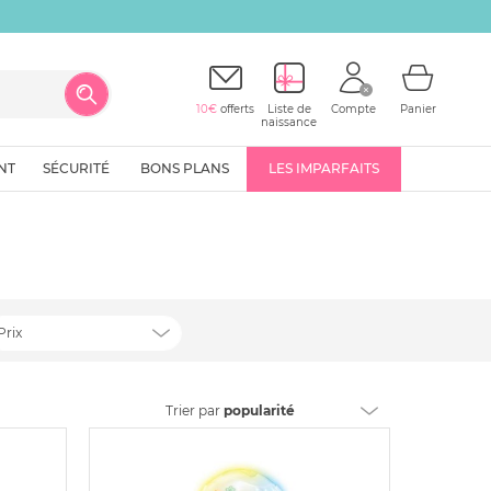
10€
offerts
Liste de
Compte
Panier
naissance
NT
SÉCURITÉ
BONS PLANS
LES IMPARFAITS
Prix
Trier
par
popularité