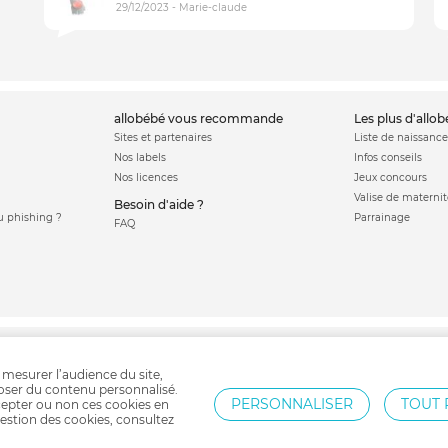
29/12/2023 - Marie-claude
allobébé vous recommande
les plus d'allo
Sites et partenaires
Liste de naissance
Nos labels
Infos conseils
Nos licences
Jeux concours
Valise de maternit
Besoin d'aide ?
 phishing ?
Parrainage
FAQ
nsat bébé
Tapis d'éveil
Balancelle bébé
Cadeau naissance
Trotteur
Jouet bé
 mesurer l’audience du site,
poser du contenu personnalisé.
PERSONNALISER
TOUT 
epter ou non ces cookies en
estion des cookies, consultez
Protection par reCAPTCHA