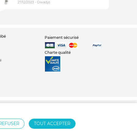
27/12/2023 - Glwadys
bébé
Paiement sécurisé
Charte qualité
é
bé
Tour de parc
Parc bébé
REFUSER
TOUT ACCEPTER