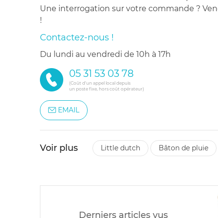
Une interrogation sur votre commande ? Venez
!
Contactez-nous !
du lundi au vendredi de 10h à 17h
05 31 53 03 78
(Coût d'un appel local depuis
un poste fixe, hors coût opérateur)
EMAIL
Voir plus
little dutch
bâton de pluie
Derniers articles vus