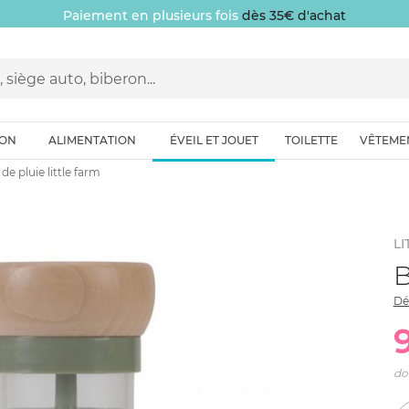
Paiement en plusieurs fois
dès 35€ d'achat
ION
ALIMENTATION
ÉVEIL ET JOUET
TOILETTE
VÊTEME
de pluie little farm
LI
B
Dé
do