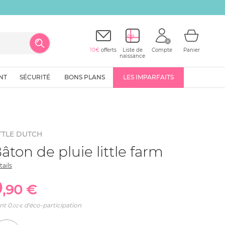
10€
offerts
Liste de
Compte
Panier
naissance
NT
SÉCURITÉ
BONS PLANS
LES IMPARFAITS
TTLE DUTCH
âton de pluie little farm
tails
9
,90 €
nt
0
d'éco-participation
,02 €