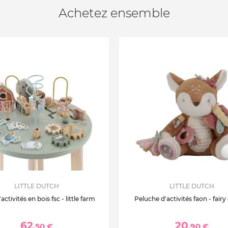
Achetez ensemble
LITTLE DUTCH
LITTLE DUTCH
activités en bois fsc - little farm
Peluche d'activités faon - fair
62
20
,50 €
,90 €