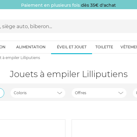
Paiement en plusieurs fois
dès 35€ d'achat
ION
ALIMENTATION
ÉVEIL ET JOUET
TOILETTE
VÊTEME
 à empiler Lilliputiens
Jouets à empiler Lilliputiens
Coloris
Offres