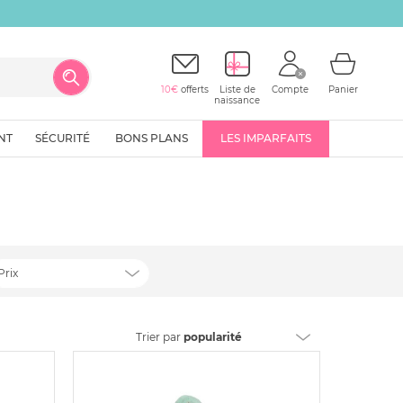
10€
offerts
Liste de
Compte
Panier
naissance
NT
SÉCURITÉ
BONS PLANS
LES IMPARFAITS
Prix
Trier
par
popularité