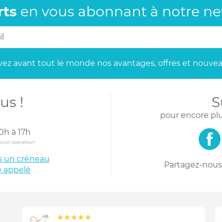
rts
en vous abonnant
à notre new
ez avant tout le monde
nos avantages, offres et nouvea
us !
S
pour encore plu
0h à 17h
s coût opérateur)
is un créneau
Partagez-nous 
e appelé