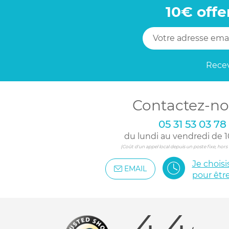
10€ offe
Recev
Contactez-no
05 31 53 03 78
du lundi au vendredi de 1
(Coût d'un appel local depuis un poste fixe, hor
Je chois
EMAIL
pour êtr
4.4