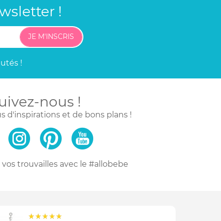
sletter !
JE M'INSCRIS
utés !
uivez-nous !
s d'inspirations
et de bons plans !
vos trouvailles
avec le #allobebe