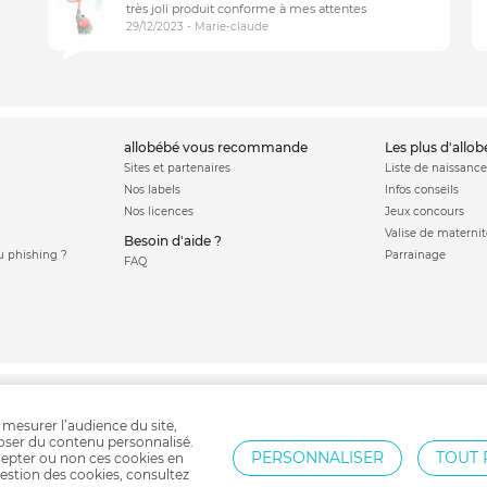
très joli produit conforme à mes attentes
29/12/2023 - Marie-claude
allobébé vous recommande
les plus d'allo
Sites et partenaires
Liste de naissance
Nos labels
Infos conseils
Nos licences
Jeux concours
Valise de maternit
Besoin d'aide ?
 phishing ?
Parrainage
FAQ
nsat bébé
Tapis d'éveil
Balancelle bébé
Cadeau naissance
Trotteur
Jouet bé
 mesurer l’audience du site,
poser du contenu personnalisé.
PERSONNALISER
TOUT 
epter ou non ces cookies en
estion des cookies, consultez