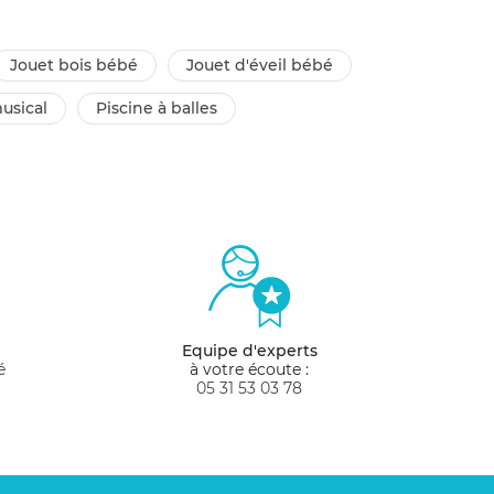
jouet bois bébé
jouet d'éveil bébé
musical
piscine à balles
Equipe d'experts
é
à votre écoute :
05 31 53 03 78