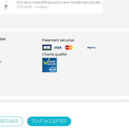
Poil doux mais efficace pour laver les bibi sans les abîmer
27/12/2023 - Glwadys
bébé
Paiement sécurisé
Charte qualité
é
bé
Tour de parc
Parc bébé
REFUSER
TOUT ACCEPTER