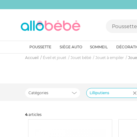
POUSSETTE
SIÈGE AUTO
SOMMEIL
DÉCORAT
Accueil
Éveil et jouet
Jouet bébé
Jouet à empiler
Jouet
Catégories
Lilliputiens
4
art
icles