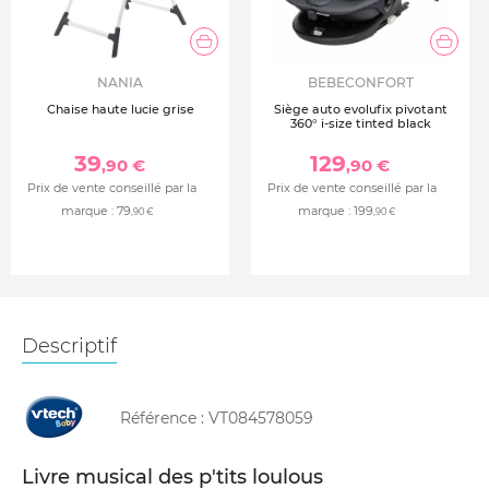
NANIA
BEBECONFORT
Chaise haute lucie grise
Siège auto evolufix pivotant
360° i-size tinted black
39
129
,90 €
,90 €
Prix de vente conseillé par la
Prix de vente conseillé par la
marque :
79
marque :
199
,90 €
,90 €
Descriptif
Référence :
VT084578059
Livre musical des p'tits loulous