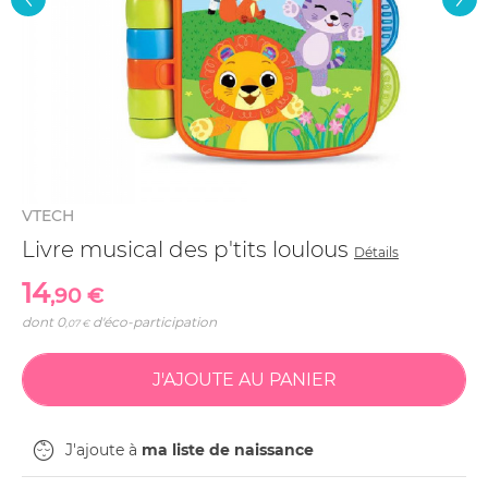
VTECH
Livre musical des p'tits loulous
Détails
14
,90 €
dont
0
d'éco-participation
,07 €
J'ajoute à
ma liste de naissance