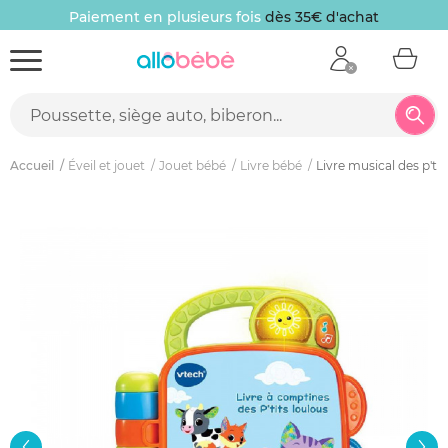
Paiement en plusieurs fois
dès 35€ d'achat
Accueil
Éveil et jouet
Jouet bébé
Livre bébé
Livre musical des p'tit