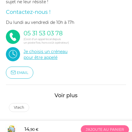
sujet ne leur résiste !
Contactez-nous !
du lundi au vendredi de 10h à 17h
05 31 53 03 78
(Coût d'un appel local depuis
un poste fixe, hors coût opérateur)
Je choisis un créneau
pour être appelé
EMAIL
Voir plus
vtech
14
,90 €
J'AJOUTE AU PANIER