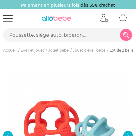
Paiement en plusieurs fois
dès 35€ d'achat
Accueil
Éveil et jouet
Jouet bébé
Jouet d'éveil bébé
Lot de 2 balles