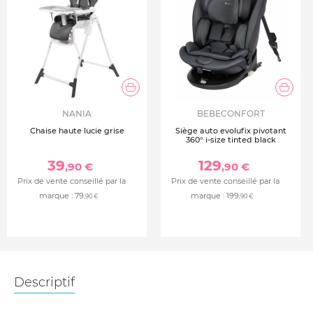
NANIA
BEBECONFORT
Chaise haute lucie grise
Siège auto evolufix pivotant
360° i-size tinted black
39
129
,90 €
,90 €
Prix de vente conseillé par la
Prix de vente conseillé par la
marque :
79
marque :
199
,90 €
,90 €
Descriptif