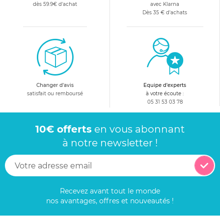
dès 59.9€ d'achat
avec Klarna
Dès 35 € d'achats
Changer d'avis
Equipe d'experts
satisfait ou remboursé
à votre écoute :
05 31 53 03 78
10€ offerts
en vous abonnant
à notre newsletter !
Recevez avant tout le monde
nos avantages, offres et nouveautés !