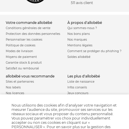
511 avis client
votre commande allobébé
à propos d'allobébé
Conditions générales de vente
Qui sommes-nous ?
Protection des données personnelles
Nos bons plans
Personnaliser les cookies
Nos marques
Politique de cookies
Mentions légales
Modes de livraison
Comment se protéger du phishing ?
Moyens de paiement
Soldes allobébé
Garantie stock & produit
Satisfait ou remboursé
allobébé vous recommande
les plus d'allobébé
Sites et partenaires
Liste de naissance
Nos labels
Infos conseils
Nos licences
Jeux concours
Valise de maternité
Besoin d'aide ?
Parrainage
Nous utilisons des cookies afin d’analyser votre navigation et
FAQ
mesurer l’audience du site, promouvoir ses services sur les
Paiement sécurisé
réseaux sociaux et vous proposer du contenu personnalisé.
Vous pouvez paramétrer vos choix pour individuellement
accepter ou non ces cookies en cliquant sur «
PERSONNALISER ». Pour en savoir plus sur la gestion des
Charte qualité