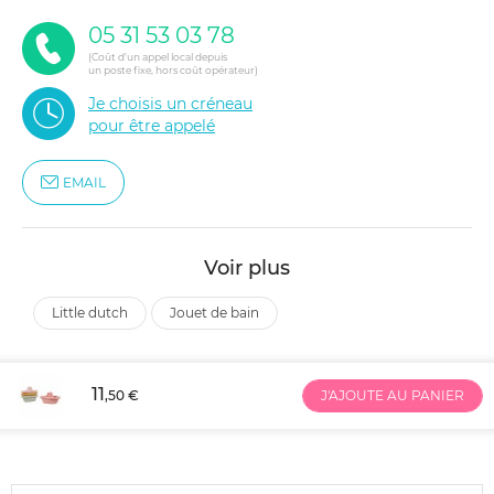
05 31 53 03 78
(Coût d'un appel local depuis
un poste fixe, hors coût opérateur)
Je choisis un créneau
pour être appelé
EMAIL
Voir plus
little dutch
jouet de bain
11
,50 €
J'AJOUTE AU PANIER