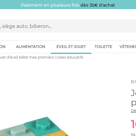
Paiement en plusieurs fois
dès 35€ d'achat
ION
ALIMENTATION
ÉVEIL ET JOUET
TOILETTE
VÊTEME
uet d'éveil bébé mes premiers cubes éducatifs
B
J
p
Dé
19