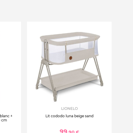
LIONELO
 blanc +
Lit cododo luna beige sand
0 cm
99
,90 €