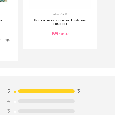
CLOUD B
ns
Boîte à rêves conteuse d'histoires
cloudbox
69
,90 €
 marque :
5
3
4
3