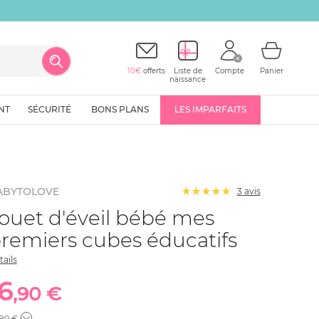
10€
offerts
Liste de
Compte
Panier
naissance
NT
SÉCURITÉ
BONS PLANS
LES IMPARFAITS
ABYTOLOVE
3
avis
ouet d'éveil bébé mes
remiers cubes éducatifs
tails
16
,90 €
,90 €