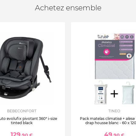
Achetez ensemble
BEBECONFORT
TINEO
uto evolufix pivotant 360° i-size
Pack matelas climatisé + alèse
tinted black
drap housse blanc - 60 x 12
129
49
,90 €
,90 €