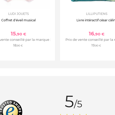
LUDI JOUETS
LILLIPUTIENS
Coffret d'éveil musical
Livre intéractif césar câli
15
16
,90 €
,90 €
 vente conseillé par la marque :
Prix de vente conseillé par la
18
19
,90 €
,90 €
5
/5