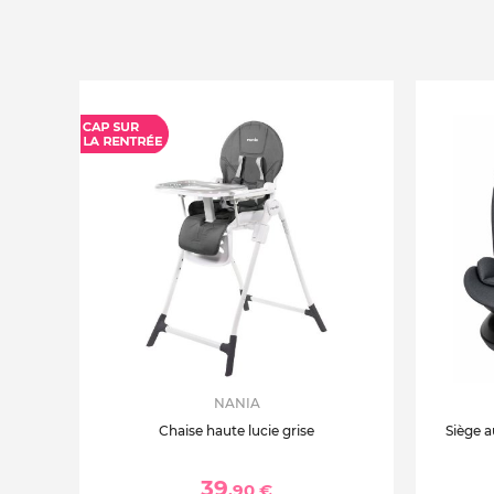
NANIA
Chaise haute lucie grise
Siège a
39
,90 €