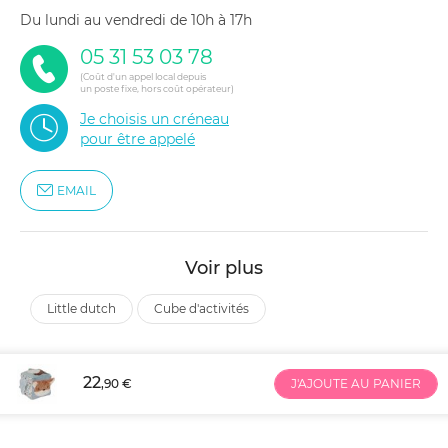
du lundi au vendredi de 10h à 17h
05 31 53 03 78
(Coût d'un appel local depuis
un poste fixe, hors coût opérateur)
Je choisis un créneau
pour être appelé
EMAIL
Voir plus
little dutch
cube d'activités
22
,90 €
J'AJOUTE AU PANIER