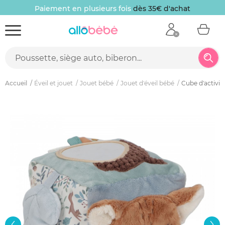
Paiement en plusieurs fois
dès 35€ d'achat
Accueil
Éveil et jouet
Jouet bébé
Jouet d'éveil bébé
Cube d'activité