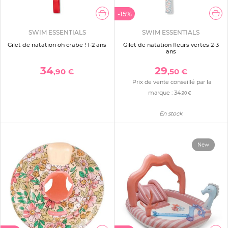
-15%
SWIM ESSENTIALS
SWIM ESSENTIALS
Gilet de natation oh crabe ! 1-2 ans
Gilet de natation fleurs vertes 2-3
ans
34
29
,90 €
,50 €
Prix de vente conseillé par la
marque :
34
,90 €
En stock
New