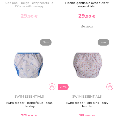
Kids pool - beige - cozy hearts - ø
Piscine gonflable avec auvent
100 cm with canopy
léopard bleu
29
29
,90 €
,90 €
En stock
New
New
-13%
SWIM ESSENTIALS
SWIM ESSENTIALS
Swim diaper - beige/blue - seas
Swim diaper - old pink - cozy
the day
hearts
22
19