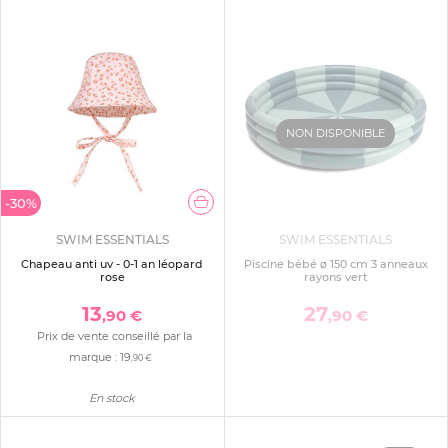
NON DISPONIBLE
-30%
SWIM ESSENTIALS
SWIM ESSENTIALS
Chapeau anti uv - 0-1 an léopard
Piscine bébé ø 150 cm 3 anneaux
rose
rayons vert
13
27
,90 €
,90 €
Prix de vente conseillé par la
marque :
19
,90 €
En stock