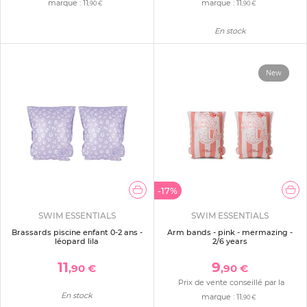
marque :
11
marque :
11
,90 €
,90 €
En stock
New
-17%
SWIM ESSENTIALS
SWIM ESSENTIALS
Brassards piscine enfant 0-2 ans -
Arm bands - pink - mermazing -
léopard lila
2/6 years
11
9
,90 €
,90 €
Prix de vente conseillé par la
En stock
marque :
11
,90 €