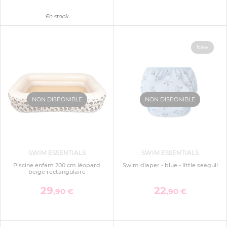
En stock
New
NON DISPONIBLE
NON DISPONIBLE
SWIM ESSENTIALS
SWIM ESSENTIALS
Piscine enfant 200 cm léopard
Swim diaper - blue - little seagull
beige rectangulaire
29
22
,90 €
,90 €