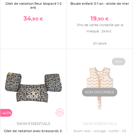
Gilet de natation fleur léopard 1-2
Bouée enfant 0-1 an - etoile de mer
ans
34
19
,90 €
,90 €
Prix de vente conseillé par la
marque :
24
,90 €
En stock
New
NON DISPONIBLE
-40%
SWIM ESSENTIALS
SWIM ESSENTIALS
Gilet de natation avec brassards 2-
Swim vest - orange - surfer - 1/2