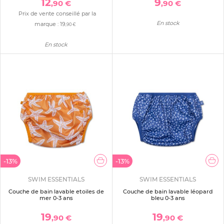
12
9
,90 €
,90 €
Prix de vente conseillé par la
En stock
marque :
19
,90 €
En stock
-13%
-13%
SWIM ESSENTIALS
SWIM ESSENTIALS
Couche de bain lavable etoiles de
Couche de bain lavable léopard
mer 0-3 ans
bleu 0-3 ans
19
19
,90 €
,90 €