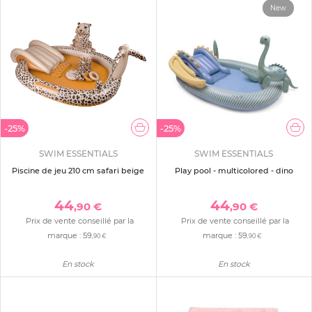
New
-25%
-25%
SWIM ESSENTIALS
SWIM ESSENTIALS
Piscine de jeu 210 cm safari beige
Play pool - multicolored - dino
44
44
,90 €
,90 €
Prix de vente conseillé par la
Prix de vente conseillé par la
marque :
59
marque :
59
,90 €
,90 €
En stock
En stock