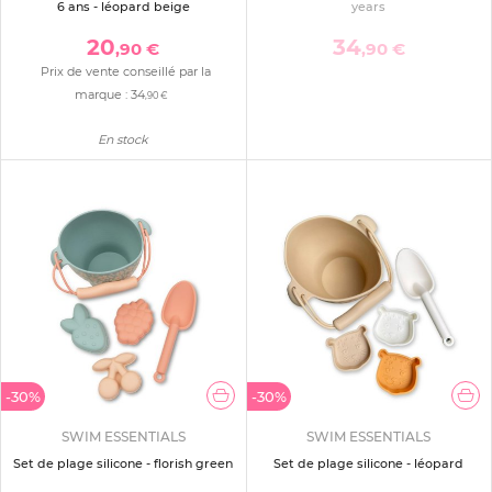
6 ans - léopard beige
years
20
34
,90 €
,90 €
Prix de vente conseillé par la
marque :
34
,90 €
En stock
-30%
-30%
SWIM ESSENTIALS
SWIM ESSENTIALS
Set de plage silicone - florish green
Set de plage silicone - léopard