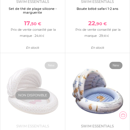
SWIM ESSENTIALS
SWIM ESSENTIALS
Set de thé de plage silicone -
Bouée bébé safari 1-2 ans
marguerite
17
22
,50 €
,90 €
Prix de vente conseillé par la
Prix de vente conseillé par la
marque :
24
marque :
29
,90 €
,90 €
En stock
En stock
New
New
NON DISPONIBLE
SWIM ESSENTIALS
SWIM ESSENTIALS