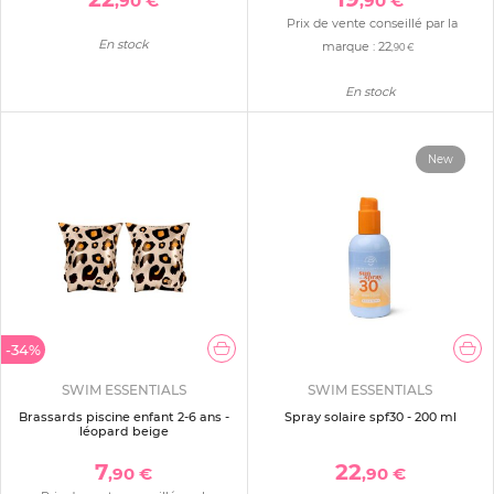
,90 €
,90 €
Prix de vente conseillé par la
En stock
marque :
22
,90 €
En stock
New
-34%
SWIM ESSENTIALS
SWIM ESSENTIALS
Brassards piscine enfant 2-6 ans -
Spray solaire spf30 - 200 ml
léopard beige
7
22
,90 €
,90 €