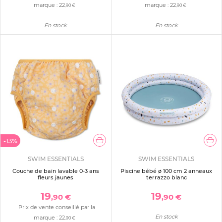
marque :
22
marque :
22
,90 €
,90 €
En stock
En stock
-13%
SWIM ESSENTIALS
SWIM ESSENTIALS
Couche de bain lavable 0-3 ans
Piscine bébé ø 100 cm 2 anneaux
fleurs jaunes
terrazzo blanc
19
19
,90 €
,90 €
Prix de vente conseillé par la
En stock
marque :
22
,90 €