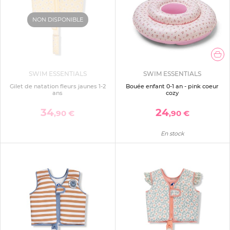
NON DISPONIBLE
SWIM ESSENTIALS
SWIM ESSENTIALS
Gilet de natation fleurs jaunes 1-2
Bouée enfant 0-1 an - pink coeur
ans
cozy
34
24
,90 €
,90 €
En stock