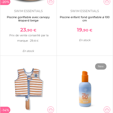
-20%
SWIM ESSENTIALS
SWIM ESSENTIALS
Piscine gonflable avec canopy
Piscine enfant fond gonflable ø 100
léopard beige
cm
23
19
,90 €
,90 €
Prix de vente conseillé par la
En stock
marque :
29
,90 €
En stock
New
-14%