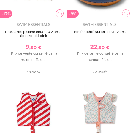
-17%
-8%
SWIM ESSENTIALS
SWIM ESSENTIALS
Brassards piscine enfant 0-2 ans -
Bouée bébé surfer bleu 1-2 ans
léopard old pink
9
22
,90 €
,90 €
Prix de vente conseillé par la
Prix de vente conseillé par la
marque :
11
marque :
24
,90 €
,90 €
En stock
En stock