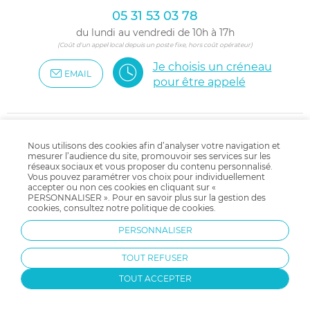
05 31 53 03 78
du lundi au vendredi de 10h à 17h
(Coût d'un appel local depuis un poste fixe, hors coût opérateur)
Je choisis un créneau
EMAIL
pour être appelé
Suivez-nous !
Nous utilisons des cookies afin d’analyser votre navigation et
mesurer l’audience du site, promouvoir ses services sur les
pour encore plus d'inspirations
réseaux sociaux et vous proposer du contenu personnalisé.
et de bons plans !
Vous pouvez paramétrer vos choix pour individuellement
accepter ou non ces cookies en cliquant sur «
PERSONNALISER ». Pour en savoir plus sur la gestion des
cookies, consultez notre
politique de cookies
.
PERSONNALISER
Partagez-nous vos trouvailles
TOUT REFUSER
avec le #allobebe
TOUT ACCEPTER