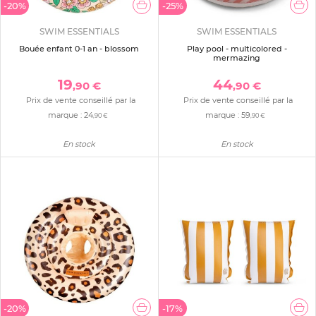
-20%
-25%
SWIM ESSENTIALS
SWIM ESSENTIALS
Bouée enfant 0-1 an - blossom
Play pool - multicolored -
mermazing
19
44
,90 €
,90 €
Prix de vente conseillé par la
Prix de vente conseillé par la
marque :
24
marque :
59
,90 €
,90 €
En stock
En stock
-20%
-17%