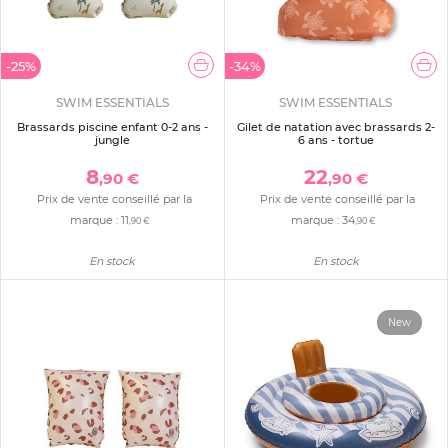
-25%
-34%
SWIM ESSENTIALS
SWIM ESSENTIALS
Brassards piscine enfant 0-2 ans -
Gilet de natation avec brassards 2-
jungle
6 ans - tortue
8
22
,90 €
,90 €
Prix de vente conseillé par la
Prix de vente conseillé par la
marque :
11
marque :
34
,90 €
,90 €
En stock
En stock
New