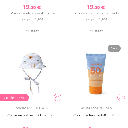
19
19
,50 €
,50 €
Prix de vente conseillé par la
Prix de vente conseillé par la
marque :
27
marque :
27
,90 €
,90 €
En stock
En stock
New
Outlet
-35%
SWIM ESSENTIALS
SWIM ESSENTIALS
Chapeau anti uv - 0-1 an jungle
Crème solaire spf50+ - 50ml