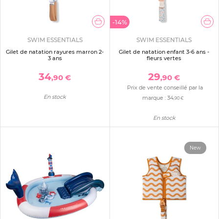
-14%
SWIM ESSENTIALS
SWIM ESSENTIALS
Gilet de natation rayures marron 2-
Gilet de natation enfant 3-6 ans -
3 ans
fleurs vertes
34
29
,90 €
,90 €
Prix de vente conseillé par la
En stock
marque :
34
,90 €
En stock
New