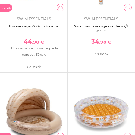
-25%
SWIM ESSENTIALS
SWIM ESSENTIALS
Piscine de jeu 210 cm baleine
Swim vest - orange - surfer - 2/3
years
44
34
,90 €
,90 €
Prix de vente conseillé par la
En stock
marque :
59
,90 €
En stock