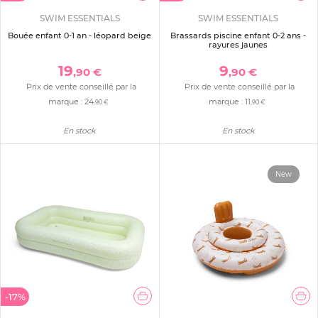
SWIM ESSENTIALS
SWIM ESSENTIALS
Bouée enfant 0-1 an - léopard beige
Brassards piscine enfant 0-2 ans -
rayures jaunes
19
9
,90 €
,90 €
Prix de vente conseillé par la
Prix de vente conseillé par la
marque :
24
marque :
11
,90 €
,90 €
En stock
En stock
New
-17%