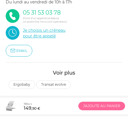
du lundi au vendredi de 10h à 17h
05 31 53 03 78
(Coût d'un appel local depuis
un poste fixe, hors coût opérateur)
Je choisis un créneau
pour être appelé
EMAIL
Voir plus
ergobaby
transat evolve
199
,00 €
J'AJOUTE AU PANIER
149
,90 €