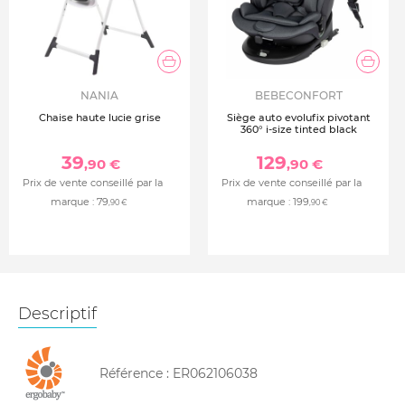
NANIA
BEBECONFORT
Chaise haute lucie grise
Siège auto evolufix pivotant
360° i-size tinted black
39
129
,90 €
,90 €
Prix de vente conseillé par la
Prix de vente conseillé par la
marque :
79
marque :
199
,90 €
,90 €
Descriptif
Référence :
ER062106038