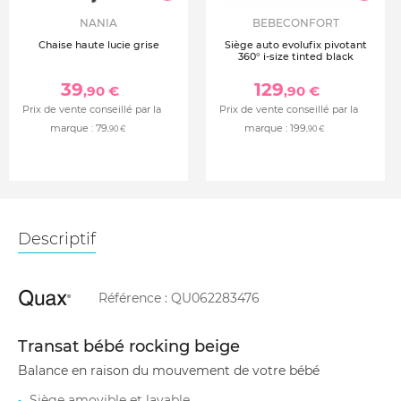
NANIA
BEBECONFORT
Chaise haute lucie grise
Siège auto evolufix pivotant
360° i-size tinted black
39
129
,90 €
,90 €
Prix de vente conseillé par la
Prix de vente conseillé par la
marque :
79
marque :
199
,90 €
,90 €
Descriptif
Référence :
QU062283476
Transat bébé rocking beige
Balance en raison du mouvement de votre bébé
Siège amovible et lavable