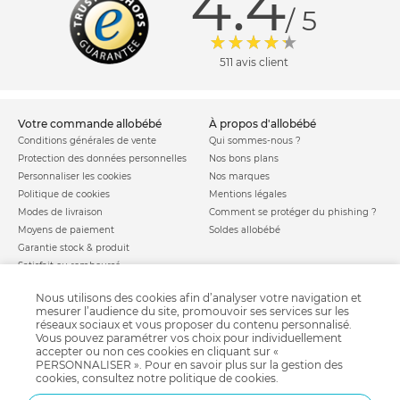
4.4
/ 5
511 avis client
votre commande allobébé
à propos d'allobébé
Conditions générales de vente
Qui sommes-nous ?
Protection des données personnelles
Nos bons plans
Personnaliser les cookies
Nos marques
Politique de cookies
Mentions légales
Modes de livraison
Comment se protéger du phishing ?
Moyens de paiement
Soldes allobébé
Garantie stock & produit
Satisfait ou remboursé
allobébé vous recommande
les plus d'allobébé
Nous utilisons des cookies afin d’analyser votre navigation et
Sites et partenaires
Liste de naissance
mesurer l’audience du site, promouvoir ses services sur les
réseaux sociaux et vous proposer du contenu personnalisé.
Nos labels
Infos conseils
Vous pouvez paramétrer vos choix pour individuellement
Nos licences
Jeux concours
accepter ou non ces cookies en cliquant sur «
Valise de maternité
PERSONNALISER ». Pour en savoir plus sur la gestion des
Besoin d'aide ?
cookies, consultez notre
politique de cookies
.
Parrainage
FAQ