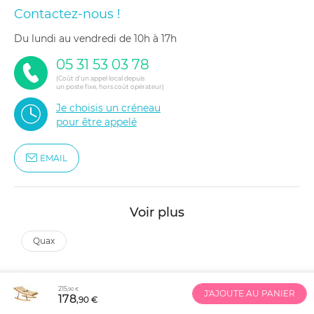
Contactez-nous !
du lundi au vendredi de 10h à 17h
05 31 53 03 78
(Coût d'un appel local depuis
un poste fixe, hors coût opérateur)
Je choisis un créneau
pour être appelé
EMAIL
Voir plus
quax
215
,90 €
J'AJOUTE AU PANIER
178
,90 €