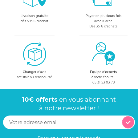
Livraison gratuite
Payer en plusieurs fois
dès 59.9€ d'achat
avec Klarna
Dès 35 € d'achats
Changer d'avis
Equipe d'experts
satisfait ou remboursé
à votre écoute :
05 31 53 03 78
10€ offerts
en vous abonnant
à notre newsletter !