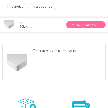
candide
alèse éponge
12
,90 €
J'AJOUTE AU PANIER
10
,90 €
Derniers articles vus