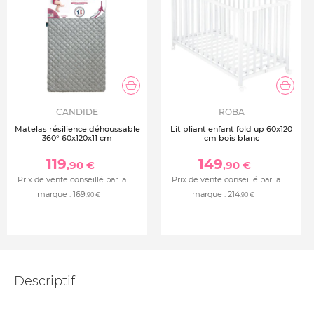
CANDIDE
ROBA
Matelas résilience déhoussable
Lit pliant enfant fold up 60x120
360° 60x120x11 cm
cm bois blanc
119
149
,90 €
,90 €
Prix de vente conseillé par la
Prix de vente conseillé par la
marque :
169
marque :
214
,90 €
,90 €
Descriptif