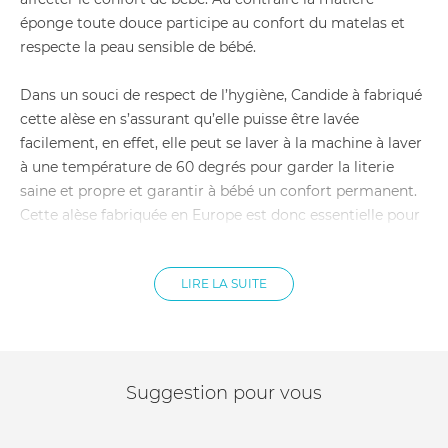
éponge toute douce participe au confort du matelas et
respecte la peau sensible de bébé.
Dans un souci de respect de l’hygiène, Candide à fabriqué
cette alèse en s’assurant qu’elle puisse être lavée
facilement, en effet, elle peut se laver à la machine à laver
à une température de 60 degrés pour garder la literie
saine et propre et garantir à bébé un confort permanent.
Cette alèse fabriquée en Europe est donc essentielle pour
protéger le matelas de bébé et pour lui assurer un confort
et une hygiène parfaite lors de son sommeil.
LIRE LA SUITE
Matières :
Tissu : 80% Coton 20% Polyester
Membrane polyuréthane
Suggestion pour vous
Dimensions : 60cm x 120cm