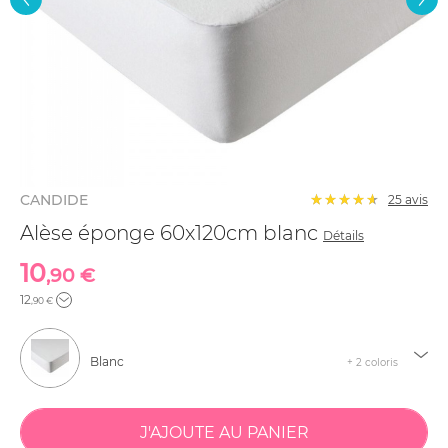
CANDIDE
25
avis
Alèse éponge 60x120cm blanc
Détails
10
,90 €
12
,90 €
Blanc
+ 2 coloris