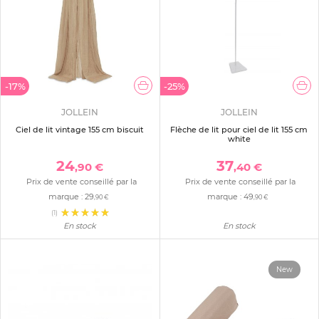
-17%
-25%
JOLLEIN
JOLLEIN
Ciel de lit vintage 155 cm biscuit
Flèche de lit pour ciel de lit 155 cm
white
24
37
,90 €
,40 €
Prix de vente conseillé par la
Prix de vente conseillé par la
marque :
29
marque :
49
,90 €
,90 €
(1)
En stock
En stock
New