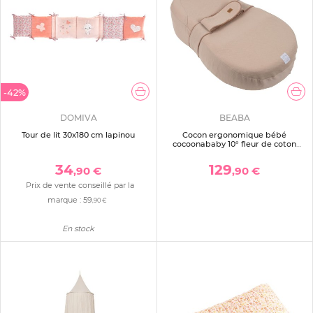
-42%
DOMIVA
BEABA
Tour de lit 30x180 cm lapinou
Cocon ergonomique bébé
cocoonababy 10° fleur de coton
avoine
34
129
,90 €
,90 €
Prix de vente conseillé par la
marque :
59
,90 €
En stock