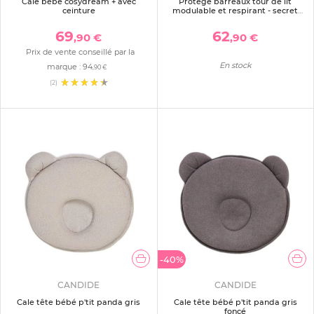
Cale bébé cosydream + avec
Protège barreaux tour de lit
ceinture
modulable et respirant - secret
cottage
69
62
,90 €
,90 €
Prix de vente conseillé par la
En stock
marque :
94
,90 €
(2)
-40%
CANDIDE
CANDIDE
Cale tête bébé p'tit panda gris
Cale tête bébé p'tit panda gris
foncé