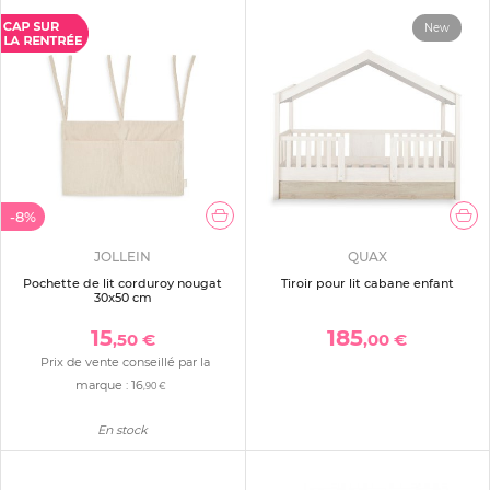
New
-8%
JOLLEIN
QUAX
Pochette de lit corduroy nougat
Tiroir pour lit cabane enfant
30x50 cm
15
185
,50 €
,00 €
Prix de vente conseillé par la
marque :
16
,90 €
En stock