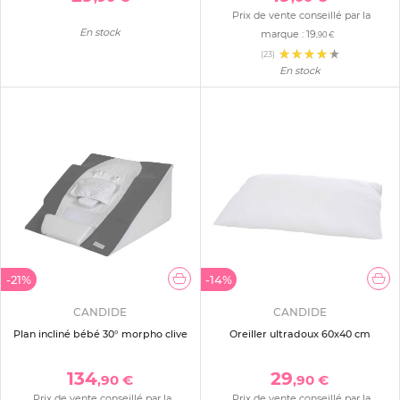
Prix de vente conseillé par la
En stock
marque :
19
,90 €
(23)
En stock
-21%
-14%
CANDIDE
CANDIDE
Plan incliné bébé 30° morpho clive
Oreiller ultradoux 60x40 cm
134
29
,90 €
,90 €
Prix de vente conseillé par la
Prix de vente conseillé par la