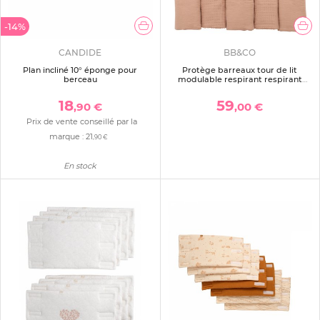
-14%
CANDIDE
BB&CO
Plan incliné 10° éponge pour
Protège barreaux tour de lit
berceau
modulable respirant respirant
mocha
18
59
,90 €
,00 €
Prix de vente conseillé par la
marque :
21
,90 €
En stock