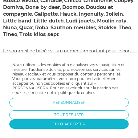
Bb&co
,
Beaba
,
Candide
,
Chicco
,
Childhome
,
Coupey
,
Domiva
,
Done by deer
,
Doomoo
,
Doudou et
compagnie
,
Galipette
,
Hauck
,
Ingenuity
,
Jollein
,
Little band
,
Little dutch
,
Ludi jouets
,
Moulin roty
,
Nuna
,
Quax
,
Roba
,
Sauthon meubles
,
Stokke
,
Theo
,
Tineo
,
Trois kilos sept
Le sommeil de bébé est un moment important pour le bon
développement et la croissance de votre bébé. C'est
Nous utilisons des cookies afin d’analyser votre navigation et
pourquoi Allo bébé a choisi d'équiper au mieux la chambre
mesurer l’audience du site, promouvoir ses services sur les
de bébé avec des accessoires lit ergonomiques et
réseaux sociaux et vous proposer du contenu personnalisé.
Vous pouvez paramétrer vos choix pour individuellement
confortables tels que tours de lit confortables et déco,
accepter ou non ces cookies en cliquant sur «
oreillers ergonomique, coussins, matelas spécifiques, cale
PERSONNALISER ». Pour en savoir plus sur la gestion des
LIRE LA SUITE
cookies, consultez notre
politique de cookies
.
bébé, ciel de lit…tous les accessoires de lit nécessaires à la
décoration du lit de bébé et à son confort se trouvent sur
PERSONNALISER
Allobébé.
TOUT REFUSER
TOUT ACCEPTER