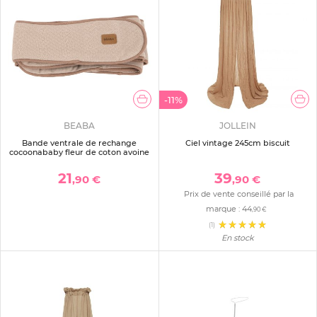
-11%
BEABA
JOLLEIN
Bande ventrale de rechange
Ciel vintage 245cm biscuit
cocoonababy fleur de coton avoine
21
39
,90 €
,90 €
Prix de vente conseillé par la
marque :
44
,90 €
(1)
En stock