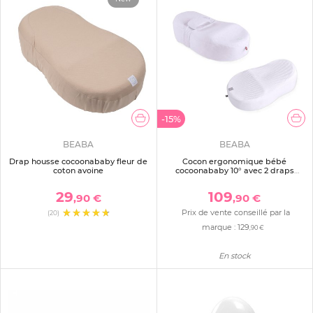
-15%
BEABA
BEABA
Drap housse cocoonababy fleur de
Cocon ergonomique bébé
coton avoine
cocoonababy 10° avec 2 draps
blancs dont 1 offert
29
109
,90 €
,90 €
Prix de vente conseillé par la
(20)
marque :
129
,90 €
En stock