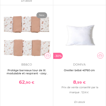
En stock
New
-30%
BB&CO
DOMIVA
Protège barreaux tour de lit
Oreiller bébé 40*60 cm
modulable et respirant - cosy
forest
62
8
,90 €
,99 €
Prix de vente conseillé par la
marque :
12
,90 €
En stock