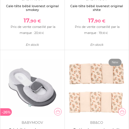
Cale-tête bébé lovenest original
Cale-tête bébé lovenest original
smokey
xhite
17
17
,90 €
,90 €
Prix de vente conseillé par la
Prix de vente conseillé par la
marque :
20
marque :
19
,90 €
,90 €
En stock
En stock
New
-26%
BABYMOOV
BB&CO