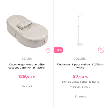
-11%
BEABA
JOLLEIN
Cocon ergonomique bébé
Flèche de lit pour ciel de lit 245 cm
cocoonababy 10° lin naturel
white
129
57
,90 €
,90 €
Prix de vente conseillé par la
En stock
marque :
64
,90 €
En stock