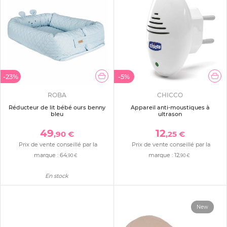
-23%
-5%
ROBA
CHICCO
Réducteur de lit bébé ours benny
Appareil anti-moustiques à
bleu
ultrason
49
12
,90 €
,25 €
Prix de vente conseillé par la
Prix de vente conseillé par la
marque :
64
marque :
12
,90 €
,90 €
En stock
New