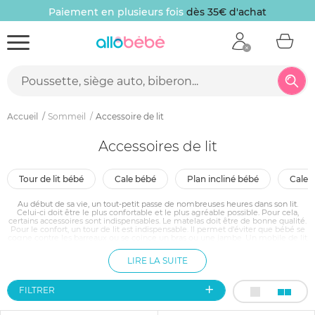
Paiement en plusieurs fois
dès 35€ d'achat
Accueil
Sommeil
Accessoire de lit
Accessoires de lit
tour de lit bébé
cale bébé
plan incliné bébé
cale
Au début de sa vie, un tout-petit passe de nombreuses heures dans son lit.
Celui-ci doit être le plus confortable et le plus agréable possible. Pour cela,
certains accessoires sont indispensables. Le matelas doit être de bonne qualité.
Pour le confort, un tour de lit est indispensable. Il permet d'éviter que bébé se
cogne contre les barreaux ou se coince un bras ou une jambe. Un mobile de lit
est aussi indispensable pour son éveil. Une moustiquaire peut éventuellement
être utile pour l'été.
LIRE LA SUITE
FILTRER