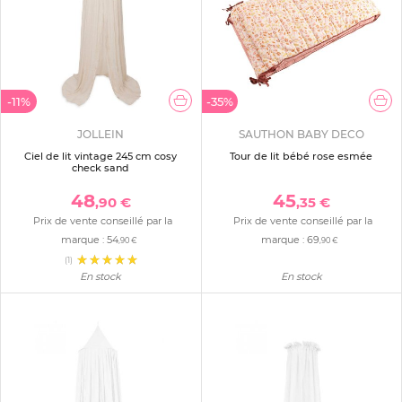
-11%
-35%
JOLLEIN
SAUTHON BABY DECO
Ciel de lit vintage 245 cm cosy
Tour de lit bébé rose esmée
check sand
48
45
,90 €
,35 €
Prix de vente conseillé par la
Prix de vente conseillé par la
marque :
54
marque :
69
,90 €
,90 €
(1)
En stock
En stock