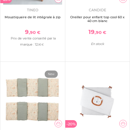
TINEO
CANDIDE
Moustiquaire de lit intégrale à zip
Oreiller pour enfant top cool 60 x
40 cm blanc
9
19
,90 €
,90 €
Prix de vente conseillé par la
En stock
marque :
12
,90 €
New
-20%