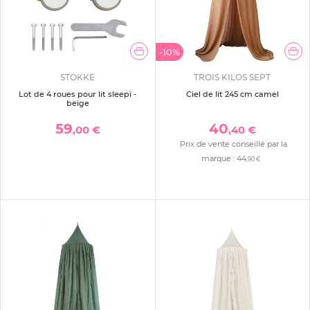
-10%
STOKKE
TROIS KILOS SEPT
Lot de 4 roues pour lit sleepi -
Ciel de lit 245 cm camel
beige
59
40
,00 €
,40 €
Prix de vente conseillé par la
marque :
44
,90 €