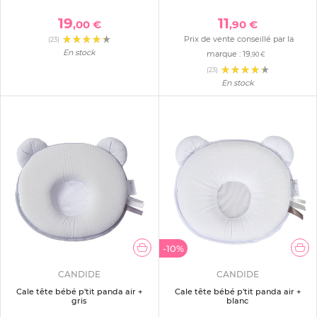
19
11
,00 €
,90 €
Prix de vente conseillé par la
(23)
En stock
marque :
19
,90 €
(23)
En stock
-10%
CANDIDE
CANDIDE
Cale tête bébé p'tit panda air +
Cale tête bébé p'tit panda air +
gris
blanc