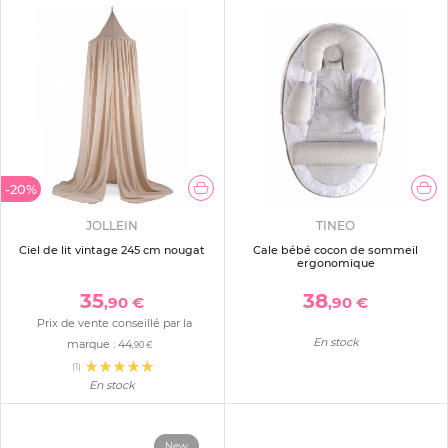
-20%
JOLLEIN
TINEO
Ciel de lit vintage 245 cm nougat
Cale bébé cocon de sommeil
ergonomique
35
38
,90 €
,90 €
Prix de vente conseillé par la
En stock
marque :
44
,90 €
(1)
En stock
New