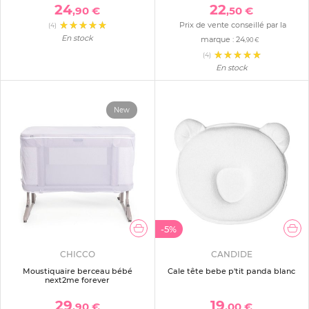
24
22
,90 €
,50 €
Prix de vente conseillé par la
(4)
En stock
marque :
24
,90 €
(4)
En stock
New
-5%
CHICCO
CANDIDE
Moustiquaire berceau bébé
Cale tête bebe p'tit panda blanc
next2me forever
29
19
,90 €
,00 €