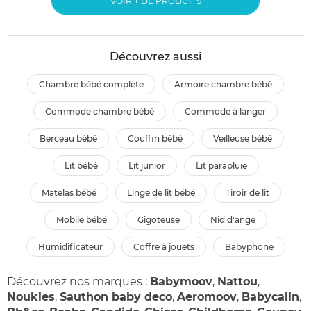
VOIR + DE PRODUITS
Découvrez aussi
chambre bébé complète
armoire chambre bébé
commode chambre bébé
commode à langer
berceau bébé
couffin bébé
veilleuse bébé
lit bébé
lit junior
lit parapluie
matelas bébé
linge de lit bébé
tiroir de lit
mobile bébé
gigoteuse
nid d'ange
humidificateur
coffre à jouets
babyphone
Découvrez nos marques :
Babymoov
,
Nattou
,
Noukies
,
Sauthon baby deco
,
Aeromoov
,
Babycalin
,