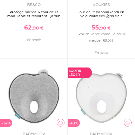
BB&CO
NOUKIES
Protège barreaux tour de lit
Tour de lit babou&kendi en
modulable et respirant - jardin
veloudoux écru/gris clair
enchanté
62
55
,90 €
,90 €
Prix de vente conseillé par la
En stock
marque :
69
,90 €
En stock
-14%
-10%
BABYMOOV
BABYMOOV