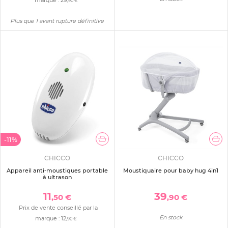
,90 €
Plus que 1 avant rupture définitive
-11%
CHICCO
CHICCO
Appareil anti-moustiques portable
Moustiquaire pour baby hug 4in1
à ultrason
11
39
,50 €
,90 €
Prix de vente conseillé par la
En stock
marque :
12
,90 €