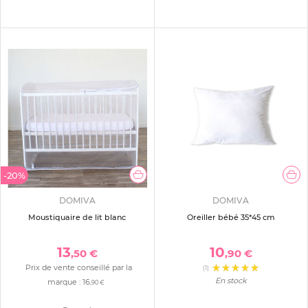
-20%
DOMIVA
DOMIVA
Moustiquaire de lit blanc
Oreiller bébé 35*45 cm
13
10
,50 €
,90 €
Prix de vente conseillé par la
(1)
En stock
marque :
16
,90 €