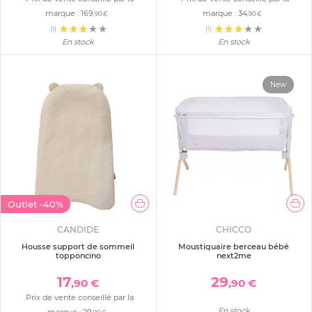
marque :
169
marque :
34
,90 €
,90 €
(1)
(1)
En stock
En stock
New
Outlet
-40%
CANDIDE
CHICCO
Housse support de sommeil
Moustiquaire berceau bébé
topponcino
next2me
17
29
,90 €
,90 €
Prix de vente conseillé par la
En stock
marque :
29