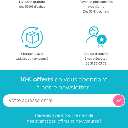
Livraison gratuite
Payer en plusieurs fois
dès 59.9€ d'achat
avec Klarna
Dès 35 € d'achats
Changer d'avis
Equipe d'experts
satisfait ou remboursé
à votre écoute :
05 31 53 03 78
10€ offerts
en vous abonnant
à notre newsletter !
Recevez avant tout le monde
nos avantages, offres et nouveautés !