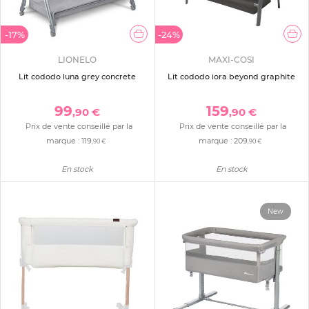
-17%
-24%
LIONELO
MAXI-COSI
Lit cododo luna grey concrete
Lit cododo iora beyond graphite
99
159
,90 €
,90 €
Prix de vente conseillé par la
Prix de vente conseillé par la
marque :
119
marque :
209
,90 €
,90 €
En stock
En stock
New