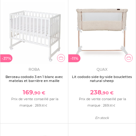
-37%
-11%
ROBA
QUAX
Berceau cododo 3 en 1 blanc avec
Lit cododo side-by-side bouclettes
matelas et barrière en maille
natural sheep
169
238
,90 €
,90 €
Prix de vente conseillé par la
Prix de vente conseillé par la
marque :
269
marque :
269
,90 €
,90 €
En stock