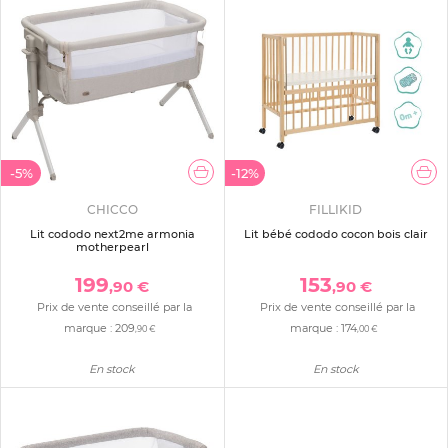
-5%
-12%
CHICCO
FILLIKID
Lit cododo next2me armonia
Lit bébé cododo cocon bois clair
motherpearl
199
153
,90 €
,90 €
Prix de vente conseillé par la
Prix de vente conseillé par la
marque :
209
marque :
174
,90 €
,00 €
En stock
En stock