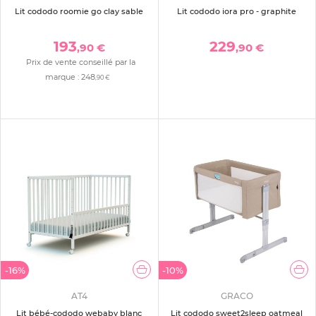
Lit cododo roomie go clay sable
Lit cododo iora pro - graphite
193
229
,90 €
,90 €
Prix de vente conseillé par la
marque :
248
,90 €
-16%
-10%
AT4
GRACO
Lit bébé-cododo webaby blanc
Lit cododo sweet2sleep oatmeal