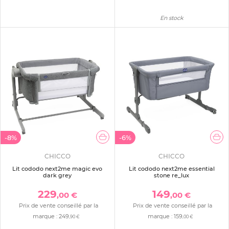
En stock
-8%
-6%
CHICCO
CHICCO
Lit cododo next2me magic evo
Lit cododo next2me essential
dark grey
stone re_lux
229
149
,00 €
,00 €
Prix de vente conseillé par la
Prix de vente conseillé par la
marque :
249
marque :
159
,90 €
,00 €