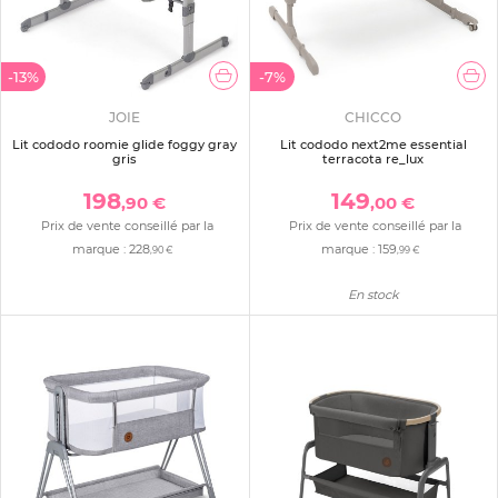
-13%
-7%
JOIE
CHICCO
Lit cododo roomie glide foggy gray
Lit cododo next2me essential
gris
terracota re_lux
198
149
,90 €
,00 €
Prix de vente conseillé par la
Prix de vente conseillé par la
marque :
228
marque :
159
,90 €
,99 €
En stock