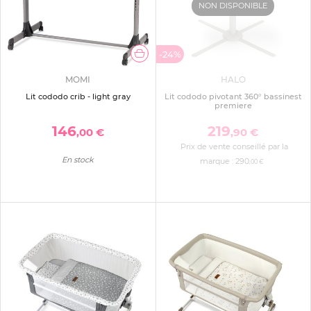
NON DISPONIBLE
-24%
MOMI
HALO
Lit cododo crib - light gray
Lit cododo pivotant 360° bassinest
premiere
146
219
,00 €
,90 €
Prix de vente conseillé par la
En stock
marque :
290
,00 €