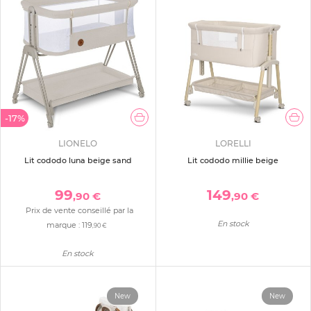
-17%
LIONELO
LORELLI
Lit cododo luna beige sand
Lit cododo millie beige
99
149
,90 €
,90 €
Prix de vente conseillé par la
En stock
marque :
119
,90 €
En stock
New
New