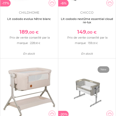
-17%
-6%
CHILDHOME
CHICCO
Lit cododo evolux hêtre blanc
Lit cododo next2me essential cloud
re-lux
189
149
,00 €
,00 €
Prix de vente conseillé par la
Prix de vente conseillé par la
marque :
228
marque :
159
,90 €
,00 €
En stock
En stock
New
-20%