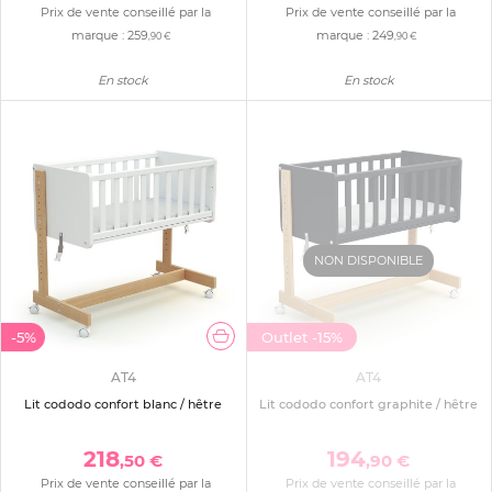
Prix de vente conseillé par la
Prix de vente conseillé par la
marque :
259
marque :
249
,90 €
,90 €
En stock
En stock
NON DISPONIBLE
-5%
Outlet
-15%
AT4
AT4
Lit cododo confort blanc / hêtre
Lit cododo confort graphite / hêtre
218
194
,50 €
,90 €
Prix de vente conseillé par la
Prix de vente conseillé par la