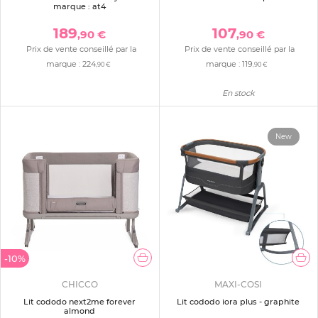
marque : at4
189
107
,90 €
,90 €
Prix de vente conseillé par la
Prix de vente conseillé par la
marque :
224
marque :
119
,90 €
,90 €
En stock
New
-10%
CHICCO
MAXI-COSI
Lit cododo next2me forever
Lit cododo iora plus - graphite
almond