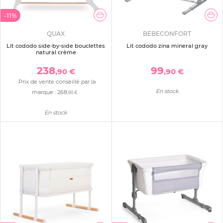
-11%
QUAX
BEBECONFORT
Lit cododo side-by-side bouclettes
Lit cododo zina mineral gray
natural crème
238
99
,90 €
,90 €
Prix de vente conseillé par la
En stock
marque :
268
,90 €
En stock