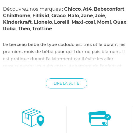
Découvrez nos marques :
Chicco
,
At4
,
Bebeconfort
,
Childhome
,
Fillikid
,
Graco
,
Halo
,
Jane
,
Joie
,
Kinderkraft
,
Lionelo
,
Lorelli
,
Maxi-cosi
,
Momi
,
Quax
,
Roba
,
Theo
,
Trottine
Le berceau bébé de type cododo est très utile durant les
premiers mois de bébé pour qu'il dorme paisiblement. Il
est pratique durant l'allaitement car il évite les aller-
retours durant les nuits entre la chambre de l'enfant et
celle des parents.
La facilité d'utilisation du berceau bébé cododo
LIRE LA SUITE
Le cododo consiste à dormir avec son enfant dans la
même chambre avec un berceau cododo. Les berceaux
cododo sont des berceaux spécialement dédiés au
cododo, un tel berceau est rattaché au lit des parents, il
permet à l'enfant de se sentir rassuré grâce à la présence
de ses parents près de lui. L'enfant conserve tout de