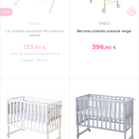
-11%
HALO
THEO
Lit cododo bassinest flex heather
Berceau cododo océania neige
weave
133
396
,90 €
,90 €
Prix de vente conseillé par la
marque :
150
,00 €