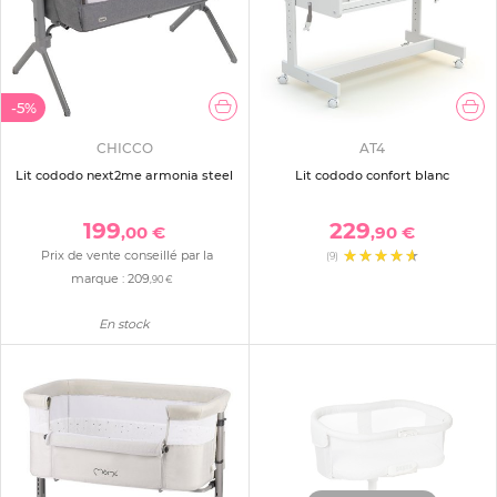
-5%
CHICCO
AT4
Lit cododo next2me armonia steel
Lit cododo confort blanc
199
229
,00 €
,90 €
Prix de vente conseillé par la
(9)
marque :
209
,90 €
En stock