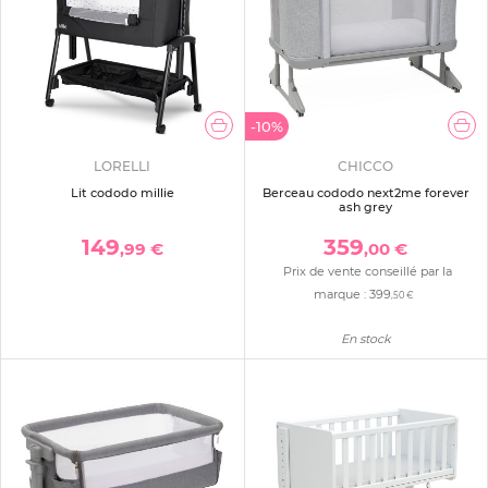
-10%
LORELLI
CHICCO
Lit cododo millie
Berceau cododo next2me forever
ash grey
149
359
,99 €
,00 €
Prix de vente conseillé par la
marque :
399
,50 €
En stock