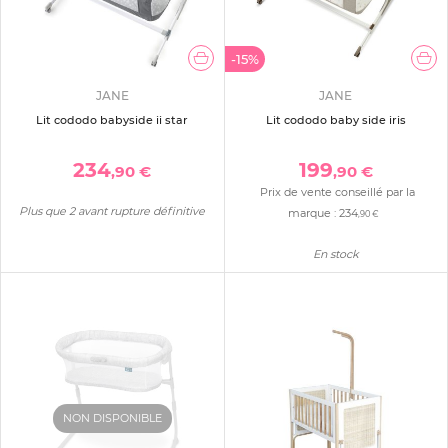
-15%
JANE
JANE
Lit cododo babyside ii star
Lit cododo baby side iris
234
199
,90 €
,90 €
Prix de vente conseillé par la
Plus que 2 avant rupture définitive
marque :
234
,90 €
En stock
NON DISPONIBLE