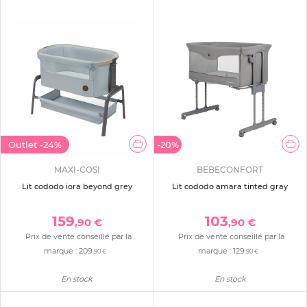
Outlet
-24%
-20%
MAXI-COSI
BEBECONFORT
Lit cododo iora beyond grey
Lit cododo amara tinted gray
159
103
,90 €
,90 €
Prix de vente conseillé par la
Prix de vente conseillé par la
marque :
209
marque :
129
,90 €
,90 €
En stock
En stock