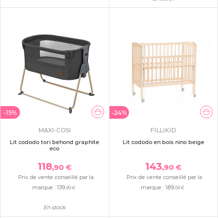
-15%
-24%
MAXI-COSI
FILLIKID
Lit cododo tori behond graphite
Lit cododo en bois nino beige
eco
118
143
,90 €
,90 €
Prix de vente conseillé par la
Prix de vente conseillé par la
marque :
139
marque :
189
,90 €
,00 €
En stock