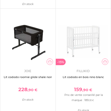
En stock
-15%
JOIE
FILLIKID
Lit cododo roomie glide shale noir
Lit cododo en bois nino blanc
228
159
,90 €
,90 €
Prix de vente conseillé par la
En stock
marque :
189
,00 €
En stock