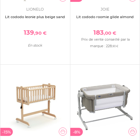
LIONELO
JOIE
Lit cododo leonie plus beige sand
Lit cododo roomie glide almond
139
183
,90 €
,00 €
Prix de vente conseillé par la
En stock
marque :
228
,90 €
-15%
-8%