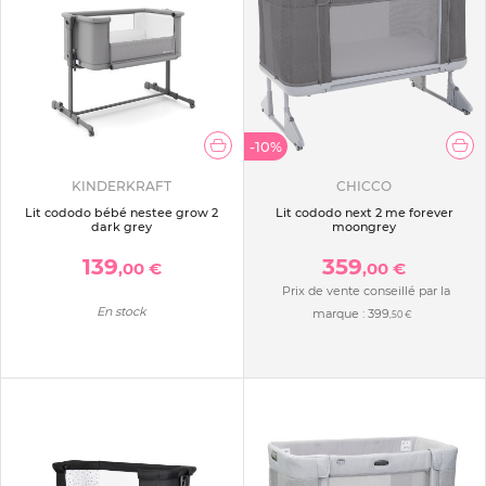
-10%
KINDERKRAFT
CHICCO
Lit cododo bébé nestee grow 2
Lit cododo next 2 me forever
dark grey
moongrey
139
359
,00 €
,00 €
Prix de vente conseillé par la
En stock
marque :
399
,50 €