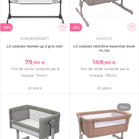
-16%
-6%
KINDERKRAFT
CHICCO
Lit cododo nestee up 2 gris clair
Lit cododo next2me essential dove
re_lux
79
149
,90 €
,90 €
Prix de vente conseillé par la
Prix de vente conseillé par la
marque :
94
marque :
159
,90 €
,00 €
En stock
En stock
New