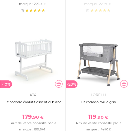
marque :
229
marque :
229
,90 €
,90 €
(9)
(9)
-10%
-20%
AT4
LORELLI
Lit cododo évolutif essentiel blanc
Lit cododo millie gris
179
119
,90 €
,90 €
Prix de vente conseillé par la
Prix de vente conseillé par la
marque :
199
marque :
149
,90 €
,90 €