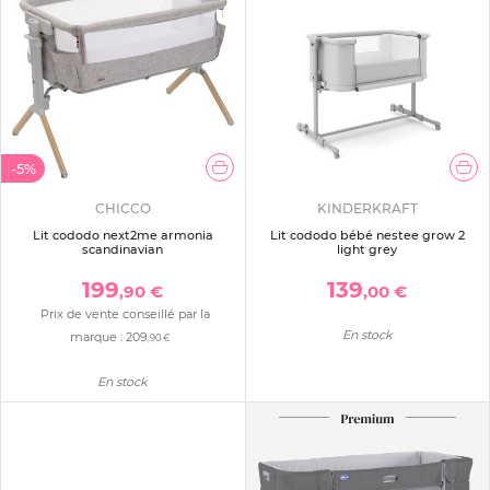
-5%
CHICCO
KINDERKRAFT
Lit cododo next2me armonia
Lit cododo bébé nestee grow 2
scandinavian
light grey
199
139
,90 €
,00 €
Prix de vente conseillé par la
En stock
marque :
209
,90 €
En stock