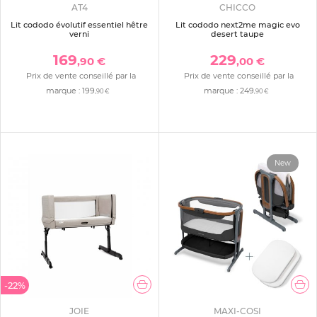
AT4
CHICCO
Lit cododo évolutif essentiel hêtre
Lit cododo next2me magic evo
verni
desert taupe
169
229
,90 €
,00 €
Prix de vente conseillé par la
Prix de vente conseillé par la
marque :
199
marque :
249
,90 €
,90 €
New
-22%
JOIE
MAXI-COSI