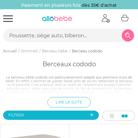
Paiement en plusieurs fois
dès 35€ d'achat
Accueil
Sommeil
Berceau bébé
Berceau cododo
Berceaux cododo
Le berceau bébé cododo est particulièrement adapté aux premiers mois de
bébé. En effet, il permet de garder bébé près de soi en rattachant le berceau
au lit parental, il est pratique dans le cadre de l'allaitement puisqu'il permet
ainsi de nourrir bébé avec plus de facilité du fait de la proximité. Le berceau
cododo se fixe facilement et rapidement et s'adapte à la hauteur du lit des
parents, bébé passera de douces nuits en toute sécurité. Ce berceau pourra, par
la suite, devenir indépendant et être détaché du lit des parents.
LIRE LA SUITE
FILTRER