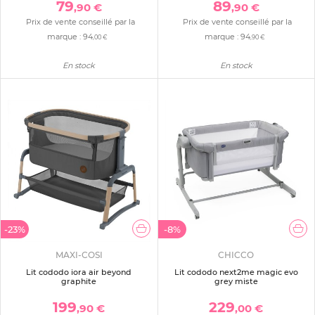
79
89
,90 €
,90 €
Prix de vente conseillé par la
Prix de vente conseillé par la
marque :
94
marque :
94
,00 €
,90 €
En stock
En stock
-23%
-8%
MAXI-COSI
CHICCO
Lit cododo iora air beyond
Lit cododo next2me magic evo
graphite
grey miste
199
229
,90 €
,00 €