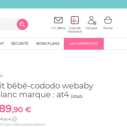
10€
offerts
Liste de
Compte
Panier
naissance
NT
SÉCURITÉ
BONS PLANS
LES IMPARFAITS
4
it bébé-cododo webaby
lanc marque : at4
Détails
189
,90 €
24
,90 €
nt
1
d'éco-participation
,80 €