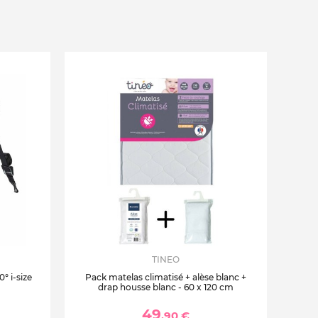
TINEO
° i-size
Pack matelas climatisé + alèse blanc +
drap housse blanc - 60 x 120 cm
49
,90 €