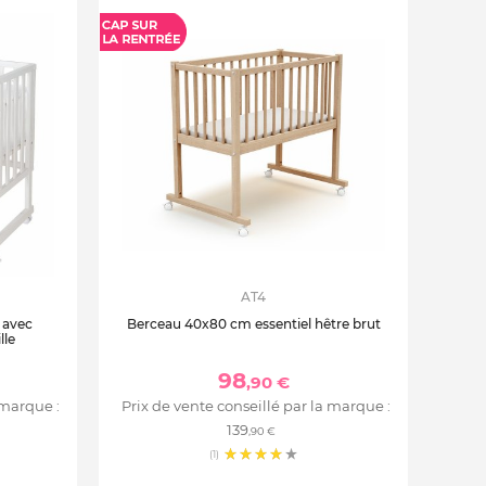
AT4
 avec
Berceau 40x80 cm essentiel hêtre brut
lle
98
,90 €
 marque :
Prix de vente conseillé par la marque :
139
,90 €
(1)