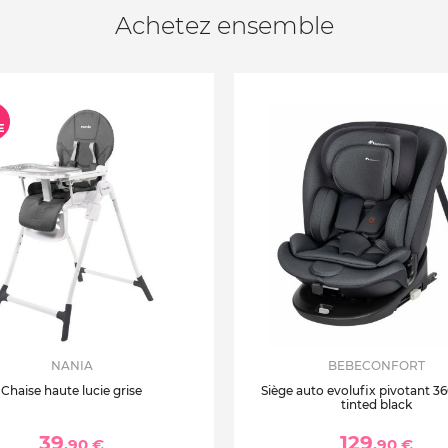
Achetez ensemble
NANIA
BEBECONFORT
Chaise haute lucie grise
Siège auto evolufix pivotant 360
tinted black
39
129
,90 €
,90 €