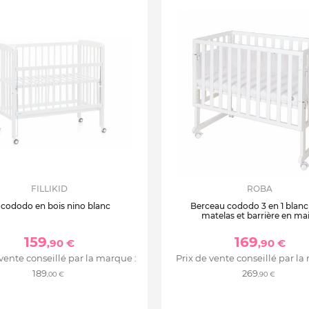
FILLIKID
ROBA
t cododo en bois nino blanc
Berceau cododo 3 en 1 blanc
matelas et barrière en mai
159
169
,90 €
,90 €
 vente conseillé par la marque :
Prix de vente conseillé par la
189
269
,00 €
,90 €