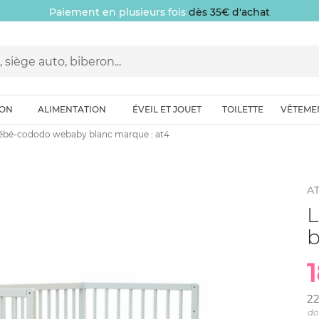
Paiement en plusieurs fois
dès 35€ d'achat
ION
ALIMENTATION
ÉVEIL ET JOUET
TOILETTE
VÊTEME
bébé-cododo webaby blanc marque : at4
AT
L
b
2
do