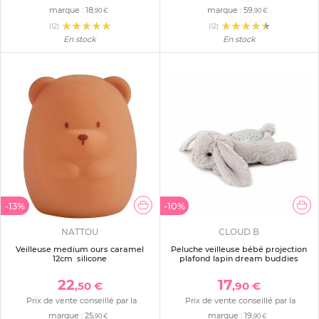
marque :
18
marque :
59
,90 €
,90 €
(12)
(12)
En stock
En stock
-13%
-10%
NATTOU
CLOUD B
Veilleuse medium ours caramel
Peluche veilleuse bébé projection
12cm silicone
plafond lapin dream buddies
22
17
,50 €
,90 €
Prix de vente conseillé par la
Prix de vente conseillé par la
marque :
25
marque :
19
,90 €
,90 €