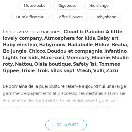
mobile bébé
gigoteuse
nid d'ange
humidificateur
coffre à jouets
babyphone
Découvrez nos marques :
Cloud b
,
Pabobo
,
A little
lovely company
,
Atmosphera for kids
,
Baby art
,
Baby einstein
,
Babymoov
,
Badabulle
,
Bbluv
,
Beaba
,
Bo jungle
,
Chicco
,
Doudou et compagnie
,
Infantino
,
Lights for kids
,
Maxi-cosi
,
Momcozy
,
Moonie
,
Moulin
roty
,
Nattou
,
Olala boutique
,
Safety 1st
,
Tommee
tippee
,
Trixie
,
Trois kilos sept
,
Vtech
,
Vulli
,
Zazu
Le domaine de la puériculture réserve aujourd'hui une large
gamme d'équipements et d'accessoires destinés à favoriser
le bien-être des tout-petits. La veilleuse bébé figure, par
exemple, parmi les éléments indispensables dans une
chambre d'enfant. Les personnes à la recherche d'idées pour
un cadeau de naissance peuvent choisir une veilleuse
LIRE LA SUITE
musicale enfant.