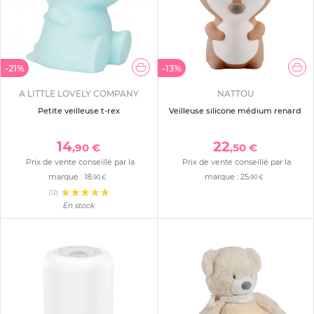
-21%
-13%
A LITTLE LOVELY COMPANY
NATTOU
Petite veilleuse t-rex
Veilleuse silicone médium renard
14
22
,90 €
,50 €
Prix de vente conseillé par la
Prix de vente conseillé par la
marque :
18
marque :
25
,90 €
,90 €
(12)
En stock