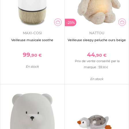
-25%
MAXI-COSI
NATTOU
Veilleuse musicale soothe
Veilleuse sleepy peluche ours beige
99
44
,90 €
,90 €
Prix de vente conseillé par la
En stock
marque :
59
,90 €
En stock