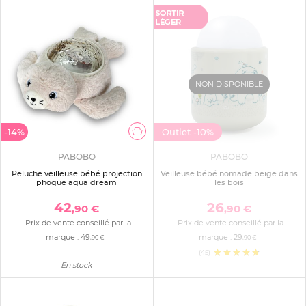
NON DISPONIBLE
-14%
Outlet
-10%
PABOBO
PABOBO
Peluche veilleuse bébé projection
Veilleuse bébé nomade beige dans
phoque aqua dream
les bois
42
26
,90 €
,90 €
Prix de vente conseillé par la
Prix de vente conseillé par la
marque :
49
marque :
29
,90 €
,90 €
(45)
En stock