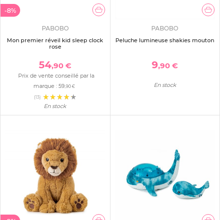
-8%
PABOBO
PABOBO
Mon premier réveil kid sleep clock
Peluche lumineuse shakies mouton
rose
54
9
,90 €
,90 €
Prix de vente conseillé par la
En stock
marque :
59
,90 €
(13)
En stock