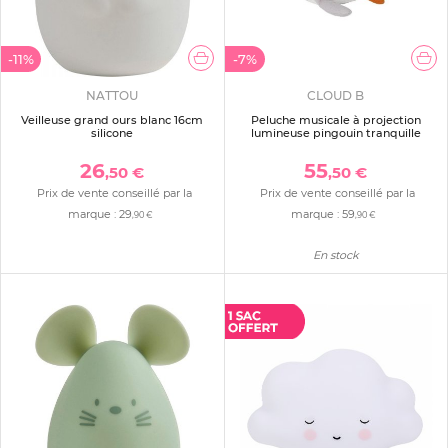
-11%
-7%
NATTOU
CLOUD B
Veilleuse grand ours blanc 16cm
Peluche musicale à projection
silicone
lumineuse pingouin tranquille
26
55
,50 €
,50 €
Prix de vente conseillé par la
Prix de vente conseillé par la
marque :
29
marque :
59
,90 €
,90 €
En stock