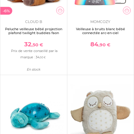
-6%
CLOUD B
MOMCOZY
Peluche veilleuse bébé projection
Veilleuse à bruits blanc bébé
plafond twilight buddies faon
connectée arc-en-ciel
32
84
,50 €
,90 €
Prix de vente conseillé par la
marque :
34
,50 €
En stock