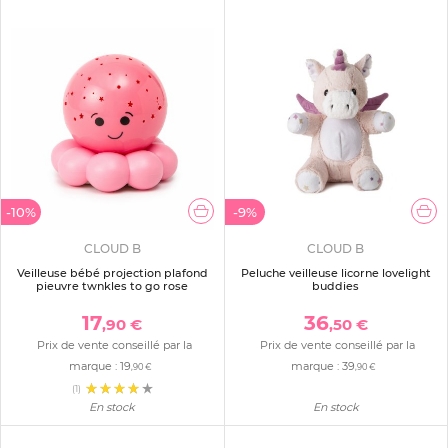
-10%
-9%
CLOUD B
CLOUD B
Veilleuse bébé projection plafond
Peluche veilleuse licorne lovelight
pieuvre twnkles to go rose
buddies
17
36
,90 €
,50 €
Prix de vente conseillé par la
Prix de vente conseillé par la
marque :
19
marque :
39
,90 €
,90 €
(1)
En stock
En stock