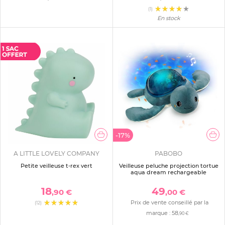
(1)
En stock
-17%
A LITTLE LOVELY COMPANY
PABOBO
Petite veilleuse t-rex vert
Veilleuse peluche projection tortue
aqua dream rechargeable
18
49
,90 €
,00 €
Prix de vente conseillé par la
(12)
marque :
58
,90 €