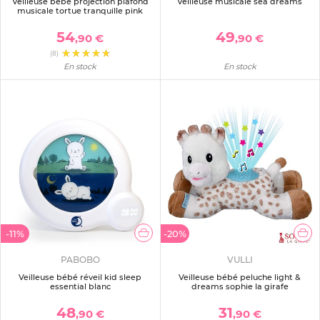
Veilleuse bébé projection plafond
Veilleuse musicale sea dreams
musicale tortue tranquille pink
54
49
,90 €
,90 €
(8)
En stock
En stock
-11%
-20%
PABOBO
VULLI
Veilleuse bébé réveil kid sleep
Veilleuse bébé peluche light &
essential blanc
dreams sophie la girafe
48
31
,90 €
,90 €