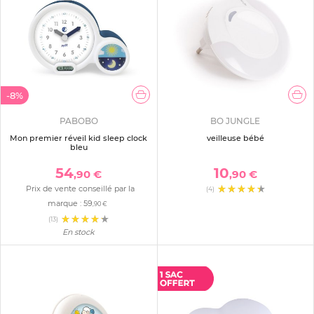
-8%
PABOBO
BO JUNGLE
Mon premier réveil kid sleep clock
veilleuse bébé
bleu
54
10
,90 €
,90 €
Prix de vente conseillé par la
(4)
marque :
59
,90 €
(13)
En stock