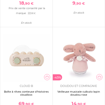
18
9
,90 €
,90 €
Prix de vente conseillé par la
En stock
marque :
22
,90 €
En stock
-45%
CLOUD B
DOUDOU ET COMPAGNIE
Boîte à rêves conteuse d'histoires
Veilleuse musicale culbuto lapin
cloudbox
doudou rose
69
14
,90 €
,90 €