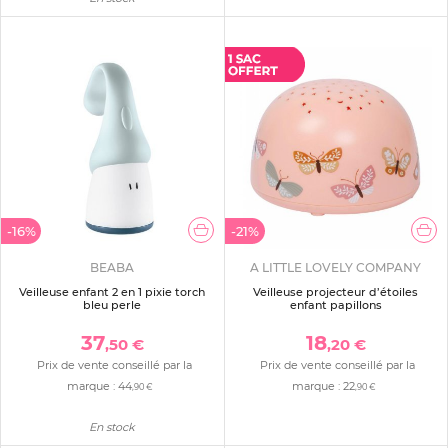
-16%
-21%
BEABA
A LITTLE LOVELY COMPANY
Veilleuse enfant 2 en 1 pixie torch
Veilleuse projecteur d’étoiles
bleu perle
enfant papillons
37
18
,50 €
,20 €
Prix de vente conseillé par la
Prix de vente conseillé par la
marque :
44
marque :
22
,90 €
,90 €
En stock