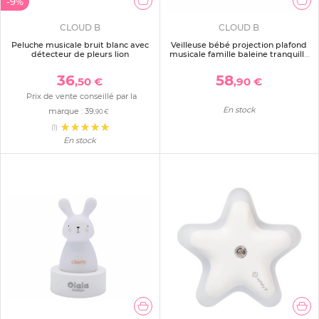
-9%
CLOUD B
CLOUD B
Peluche musicale bruit blanc avec
Veilleuse bébé projection plafond
détecteur de pleurs lion
musicale famille baleine tranquille
bleu
36
58
,50 €
,90 €
Prix de vente conseillé par la
En stock
marque :
39
,90 €
(1)
En stock