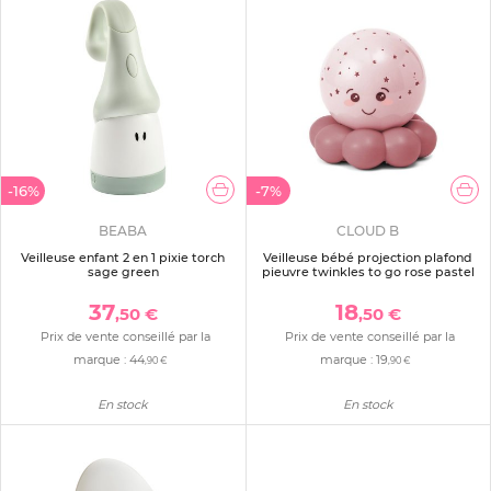
-16%
-7%
BEABA
CLOUD B
Veilleuse enfant 2 en 1 pixie torch
Veilleuse bébé projection plafond
sage green
pieuvre twinkles to go rose pastel
37
18
,50 €
,50 €
Prix de vente conseillé par la
Prix de vente conseillé par la
marque :
44
marque :
19
,90 €
,90 €
En stock
En stock