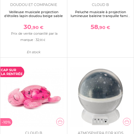
DOUDOU ET COMPAGNIE
CLOUD B
Veilleuse musicale projection
Peluche musicale à projection
d'étoiles lapin doudou beige sable
lumineuse baleine tranquille family
blanc rechargeable
30
58
,90 €
,90 €
Prix de vente conseillé par la
marque :
32
,90 €
En stock
-10%
CLOUD B
ATMOSPHERA FOR KIDS