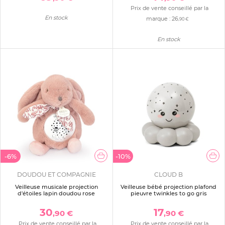
Prix de vente conseillé par la
En stock
marque :
26
,90 €
En stock
-6%
-10%
DOUDOU ET COMPAGNIE
CLOUD B
Veilleuse musicale projection
Veilleuse bébé projection plafond
d'étoiles lapin doudou rose
pieuvre twinkles to go gris
30
17
,90 €
,90 €
Prix de vente conseillé par la
Prix de vente conseillé par la