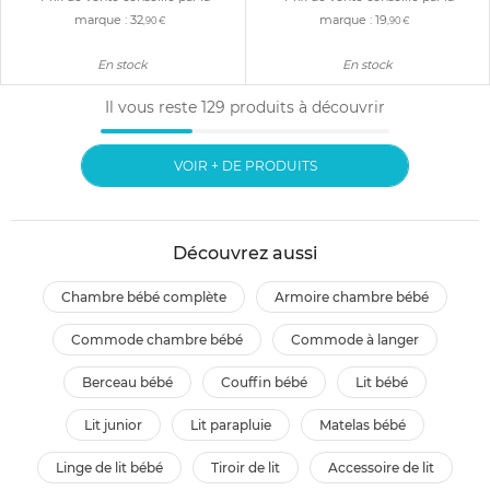
marque :
32
marque :
19
,90 €
,90 €
En stock
En stock
Il vous reste
129
produits à découvrir
VOIR + DE PRODUITS
Découvrez aussi
chambre bébé complète
armoire chambre bébé
commode chambre bébé
commode à langer
berceau bébé
couffin bébé
lit bébé
lit junior
lit parapluie
matelas bébé
linge de lit bébé
tiroir de lit
accessoire de lit