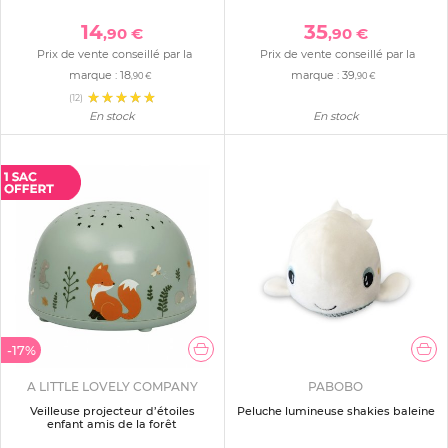
14
35
,90 €
,90 €
Prix de vente conseillé par la
Prix de vente conseillé par la
marque :
18
marque :
39
,90 €
,90 €
(12)
En stock
En stock
-17%
A LITTLE LOVELY COMPANY
PABOBO
Veilleuse projecteur d’étoiles
Peluche lumineuse shakies baleine
enfant amis de la forêt