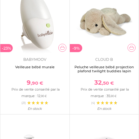
-23%
-9%
BABYMOOV
CLOUD B
Veilleuse bébé murale
Peluche veilleuse bébé projection
plafond twilight buddies lapin
9
32
,90 €
,50 €
Prix de vente conseillé par la
Prix de vente conseillé par la
marque :
12
marque :
35
,90 €
,90 €
(21)
(4)
En stock
En stock