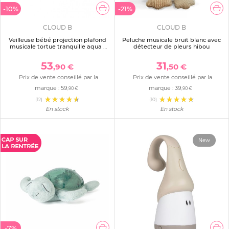
-10%
-21%
CLOUD B
CLOUD B
Veilleuse bébé projection plafond
Peluche musicale bruit blanc avec
musicale tortue tranquille aqua -
détecteur de pleurs hibou
rechargeable
53
31
,90 €
,50 €
Prix de vente conseillé par la
Prix de vente conseillé par la
marque :
59
marque :
39
,90 €
,90 €
(12)
(10)
En stock
En stock
New
-7%