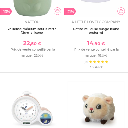
-13%
-21%
NATTOU
A LITTLE LOVELY COMPANY
Veilleuse médium souris verte
Petite veilleuse nuage blanc
12cm silicone
endormi
22
14
,50 €
,90 €
Prix de vente conseillé par la
Prix de vente conseillé par la
marque :
25
marque :
18
,90 €
,90 €
(12)
En stock