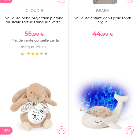
CLOUD B
BEABA
Veilleuse bébé projection plafond
Veilleuse enfant 2 en 1 pixie torch
musicale tortue tranquille verte -
argile
rechargeable
55
44
,90 €
,90 €
Prix de vente conseillé par la
marque :
59
,90 €
(12)
-6%