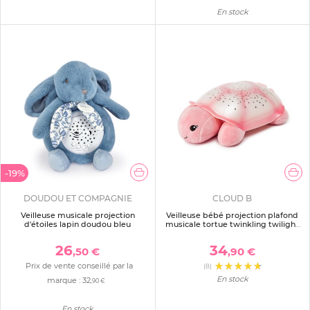
En stock
-19%
DOUDOU ET COMPAGNIE
CLOUD B
Veilleuse musicale projection
Veilleuse bébé projection plafond
d'étoiles lapin doudou bleu
musicale tortue twinkling twilight
rose
26
34
,50 €
,90 €
Prix de vente conseillé par la
(8)
En stock
marque :
32
,90 €
En stock