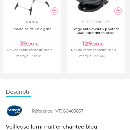
NANIA
BEBECONFORT
Chaise haute lucie grise
Siège auto evolufix pivotant
360° i-size tinted black
39
129
,90 €
,90 €
Prix de vente conseillé par la
Prix de vente conseillé par la
marque :
79
marque :
199
,90 €
,90 €
Descriptif
Référence :
VT060403057
Veilleuse lumi nuit enchantée bleu