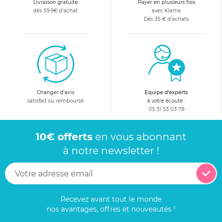
Livraison gratuite
Payer en plusieurs fois
dès 59.9€ d'achat
avec Klarna
Dès 35 € d'achats
Changer d'avis
Equipe d'experts
satisfait ou remboursé
à votre écoute :
05 31 53 03 78
10€ offerts
en vous abonnant
à notre newsletter !
Recevez avant tout le monde
nos avantages, offres et nouveautés !