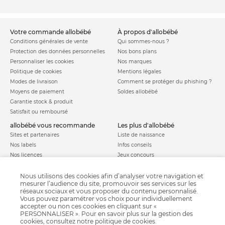
votre commande allobébé
à propos d'allobébé
Conditions générales de vente
Qui sommes-nous ?
Protection des données personnelles
Nos bons plans
Personnaliser les cookies
Nos marques
Politique de cookies
Mentions légales
Modes de livraison
Comment se protéger du phishing ?
Moyens de paiement
Soldes allobébé
Garantie stock & produit
Satisfait ou remboursé
allobébé vous recommande
les plus d'allobébé
Sites et partenaires
Liste de naissance
Nos labels
Infos conseils
Nos licences
Jeux concours
Valise de maternité
Besoin d'aide ?
Parrainage
Nous utilisons des cookies afin d’analyser votre navigation et
FAQ
mesurer l’audience du site, promouvoir ses services sur les
Paiement sécurisé
réseaux sociaux et vous proposer du contenu personnalisé.
Vous pouvez paramétrer vos choix pour individuellement
accepter ou non ces cookies en cliquant sur «
PERSONNALISER ». Pour en savoir plus sur la gestion des
Charte qualité
cookies, consultez notre
politique de cookies
.