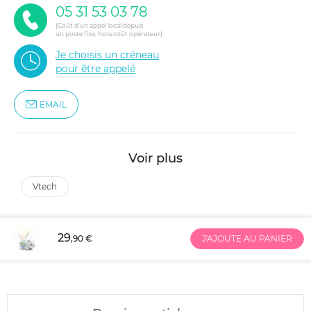
05 31 53 03 78
(Coût d'un appel local depuis
un poste fixe, hors coût opérateur)
Je choisis un créneau
pour être appelé
EMAIL
Voir plus
vtech
29
,90 €
J'AJOUTE AU PANIER