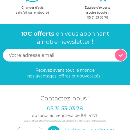
Changer d'avis
Equipe d'experts
satisfait ou remboursé
à votre écoute :
05 31 53 03 78
10€ offerts
en vous abonnant
à notre newsletter !
Recevez avant tout le monde
nos avantages, offres et nouveautés !
Contactez-nous !
05 31 53 03 78
du lundi au vendredi de 10h à 17h
(Coût d'un appel local depuis un poste fixe, hors coût opérateur)
Je choisis un créneau