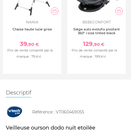
NANIA
BEBECONFORT
Chaise haute lucie grise
Siège auto evolufix pivotant
360° i-size tinted black
39
129
,90 €
,90 €
Prix de vente conseillé par la
Prix de vente conseillé par la
marque :
79
marque :
199
,90 €
,90 €
Descriptif
Référence :
VT060469055
Veilleuse ourson dodo nuit etoilée