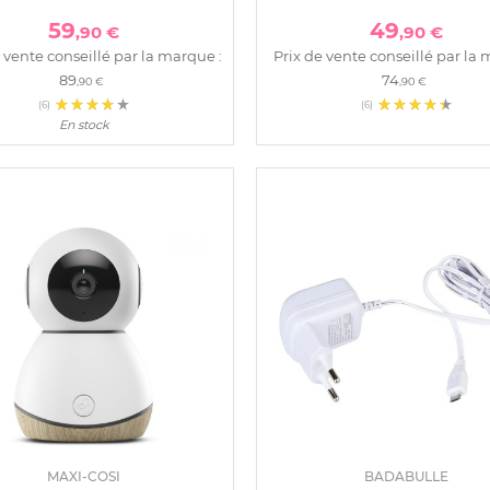
59
49
,90 €
,90 €
 vente conseillé par la marque :
Prix de vente conseillé par la 
89
74
,90 €
,90 €
(6)
(6)
En stock
MAXI-COSI
BADABULLE