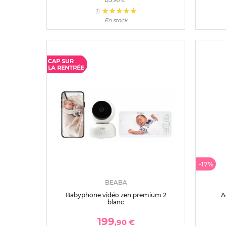
,90 €
(1)
En stock
-17%
BEABA
Babyphone vidéo zen premium 2
A
blanc
199
,90 €