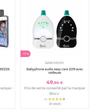
-17%
BABYMOOV
953/26
Babyphone audio easy care 2019 avec
veilleuse
49
,90 €
marque :
Prix de vente conseillé par la marque :
59
,90 €
(8)
En stock