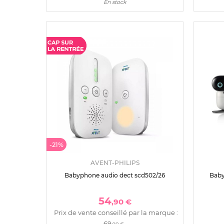
En stock
-21%
AVENT-PHILIPS
Babyphone audio dect scd502/26
Baby
54
,90 €
Prix de vente conseillé par la marque :
69