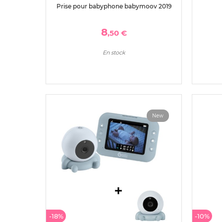
Prise pour babyphone babymoov 2019
8
,50 €
En stock
New
-18%
-10%