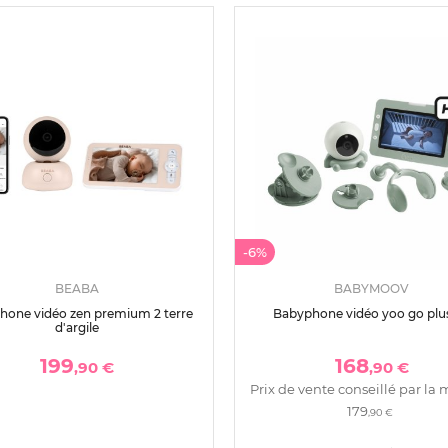
-6%
BEABA
BABYMOOV
hone vidéo zen premium 2 terre
Babyphone vidéo yoo go plu
d'argile
199
168
,90 €
,90 €
Prix de vente conseillé par la 
179
,90 €