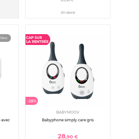
,90 €
En stock
New
-28%
BABYMOOV
 avec
Babyphone simply care gris
28
,90 €