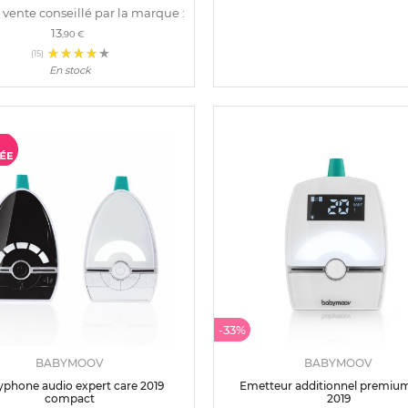
 vente conseillé par la marque :
13
,90 €
(15)
En stock
-33%
BABYMOOV
BABYMOOV
phone audio expert care 2019
Emetteur additionnel premium
compact
2019