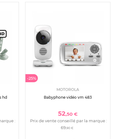
-25%
MOTOROLA
s hd
Babyphone vidéo vm 483
52
,50 €
marque :
Prix de vente conseillé par la marque :
69
,90 €