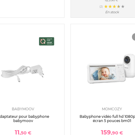
,90 €
(2)
En stock
BABYMOOV
MOMCOZY
daptateur pour babyphone
Babyphone vidéo full hd 1080p
babymoov
écran 5 pouces bm01
11
159
,50 €
,90 €