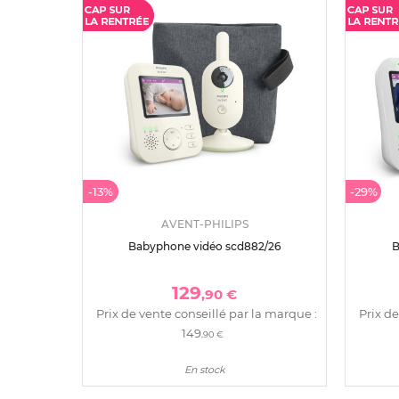
-13%
-29%
AVENT-PHILIPS
Babyphone vidéo scd882/26
B
129
,90 €
Prix de vente conseillé par la marque :
Prix de
149
,90 €
En stock