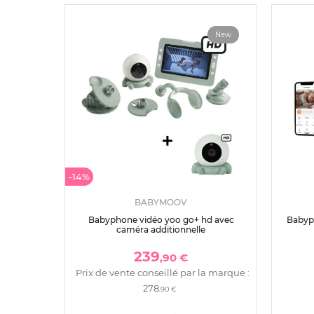
New
-14%
BABYMOOV
Babyphone vidéo yoo go+ hd avec
Babyp
caméra additionnelle
239
,90 €
Prix de vente conseillé par la marque :
278
,90 €