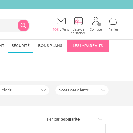
10€
offerts
Liste de
Compte
Panier
naissance
NT
SÉCURITÉ
BONS PLANS
LES IMPARFAITS
Coloris
Notes des clients
Trier
par
popularité