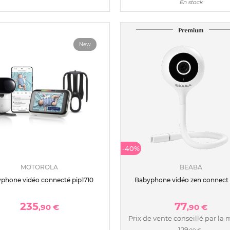
En stock
New
-40%
MOTOROLA
BEABA
phone vidéo connecté pip1710
Babyphone vidéo zen connect
235
77
,90 €
,90 €
Prix de vente conseillé par la 
129