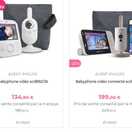
-20%
AVENT-PHILIPS
AVENT-PHILIPS
abyphone vidéo scd892/26
Babyphone vidéo connecté scd
134
199
,90 €
,00 €
 vente conseillé par la marque :
Prix de vente conseillé par la 
189
249
,90 €
,90 €
En stock
En stock