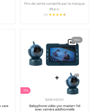
Prix de vente conseillé par la marque :
39
,90 €
(46)
New
-7%
BABYMOOV
 care
Babyphone vidéo yoo master+ hd
avec caméra additionnelle