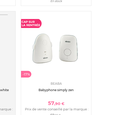
En stock
-17%
BEABA
 white
Babyphone simply zen
57
,90 €
marque :
Prix de vente conseillé par la marque :
69