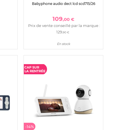
Babyphone audio dect lcd scd715/26
109
,00 €
Prix de vente conseillé par la marque :
129
,90 €
En stock
-14%