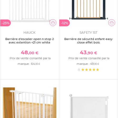
-25%
-12%
HAUCK
SAFETY 1ST
Barrière d'escalier open n stop 2
Barrière de sécurité enfant easy
avec extention +21 cm white
close effet bois
48
43
,00 €
,90 €
Prix de vente conseillé par la
Prix de vente conseillé par la
marque :
64
marque :
49
,00 €
,90 €
(1)