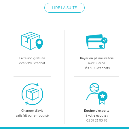
peuvent vite devenir dangereuses. C'est le cas des escaliers :
LIRE LA SUITE
dès lors que le nouveau-né apprendra à se déplacer seul, ce
lieu deviendra synonyme de danger pour lui. Pour se
prémunir de tous soucis, allobébé vous propose tout une
gamme de barrières d'escalier pour bébé. Celles-ci ont été
conçues spécialement pour protéger votre enfant de tous les
risques de chutes possibles et imaginables !
Livraison gratuite
Payer en plusieurs fois
dès 59.9€ d'achat
avec Klarna
Dès 35 € d'achats
Changer d'avis
Equipe d'experts
satisfait ou remboursé
à votre écoute :
05 31 53 03 78