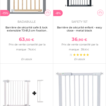
-15%
-8%
BADABULLE
SAFETY 1ST
Barrière de sécurité safe & lock
Barrière de sécurité enfant - easy
extensible 73-81,5 cm fixation
close - metal black
pression ou vis
63
36
,50 €
,90 €
Prix de vente conseillé par la
Prix de vente conseillé par la
marque :
74
marque :
39
,90 €
,90 €
(1)
En stock
En stock