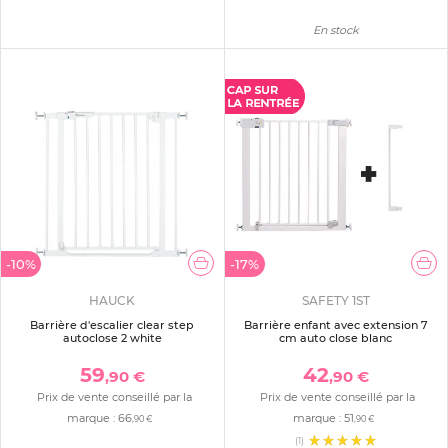
En stock
-10%
-17%
HAUCK
SAFETY 1ST
Barrière d'escalier clear step
Barrière enfant avec extension 7
autoclose 2 white
cm auto close blanc
59
42
,90 €
,90 €
Prix de vente conseillé par la
Prix de vente conseillé par la
marque :
66
marque :
51
,90 €
,90 €
(1)