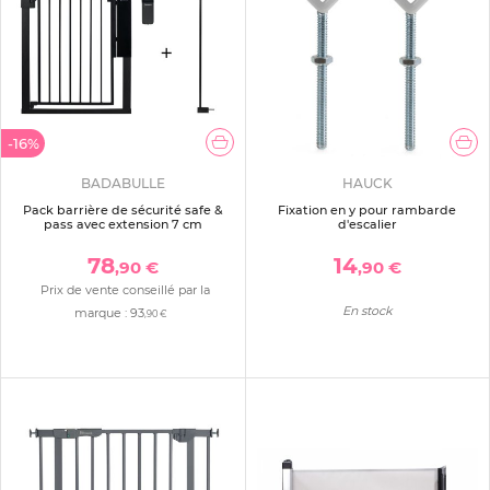
-16%
BADABULLE
HAUCK
Pack barrière de sécurité safe &
Fixation en y pour rambarde
pass avec extension 7 cm
d'escalier
78
14
,90 €
,90 €
Prix de vente conseillé par la
En stock
marque :
93
,90 €