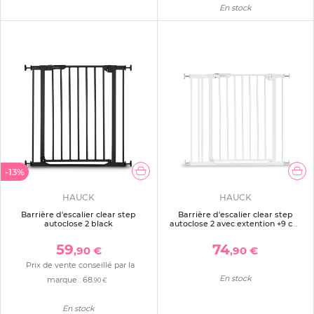
En stock
-13%
HAUCK
HAUCK
Barrière d'escalier clear step
Barrière d'escalier clear step
autoclose 2 black
autoclose 2 avec extention +9 cm
white
59
74
,90 €
,90 €
Prix de vente conseillé par la
En stock
marque :
68
,90 €
En stock