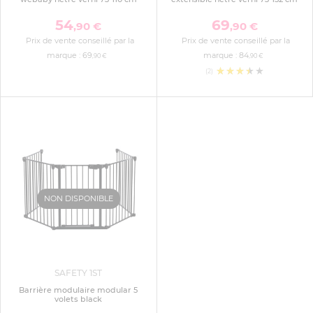
54
69
,90 €
,90 €
Prix de vente conseillé par la
Prix de vente conseillé par la
marque :
69
marque :
84
,90 €
,90 €
(2)
NON DISPONIBLE
SAFETY 1ST
Barrière modulaire modular 5
volets black