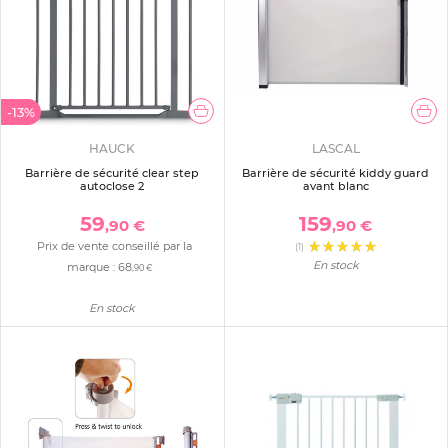
-13%
HAUCK
LASCAL
Barrière de sécurité clear step
Barrière de sécurité kiddy guard
autoclose 2
avant blanc
59
159
,90 €
,90 €
Prix de vente conseillé par la
(1)
En stock
marque :
68
,90 €
En stock