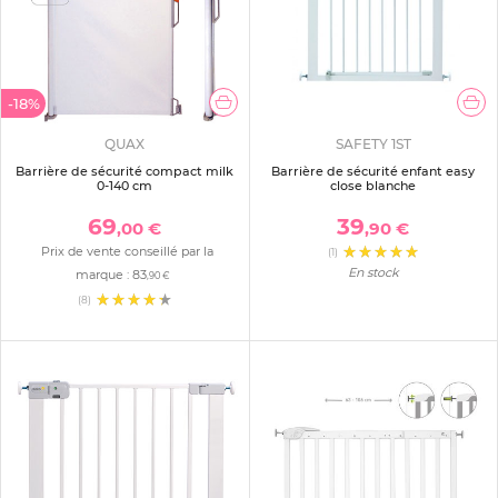
-18%
QUAX
SAFETY 1ST
Barrière de sécurité compact milk
Barrière de sécurité enfant easy
0-140 cm
close blanche
69
39
,00 €
,90 €
Prix de vente conseillé par la
(1)
En stock
marque :
83
,90 €
(8)