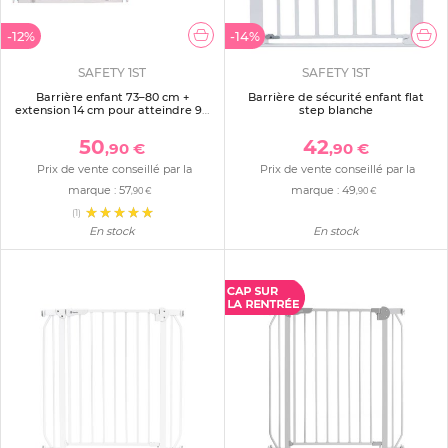
-12%
-14%
SAFETY 1ST
SAFETY 1ST
Barrière enfant 73–80 cm +
Barrière de sécurité enfant flat
extension 14 cm pour atteindre 94
step blanche
cm, métal, auto close, fixation
pression à 4 points, blanc
50
42
,90 €
,90 €
Prix de vente conseillé par la
Prix de vente conseillé par la
marque :
57
marque :
49
,90 €
,90 €
(1)
En stock
En stock