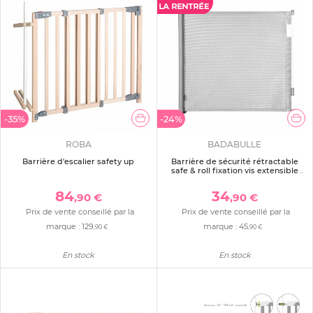
-35%
-24%
ROBA
BADABULLE
Barrière d'escalier safety up
Barrière de sécurité rétractable
safe & roll fixation vis extensible
jusqu’à 140 cm
84
34
,90 €
,90 €
Prix de vente conseillé par la
Prix de vente conseillé par la
marque :
129
marque :
45
,90 €
,90 €
En stock
En stock