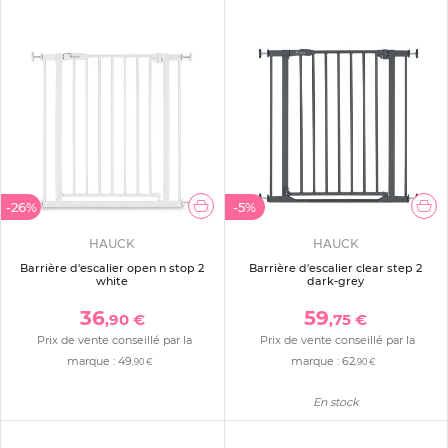
-26%
-5%
HAUCK
HAUCK
Barrière d'escalier open n stop 2
Barrière d'escalier clear step 2
white
dark-grey
36
59
,90 €
,75 €
Prix de vente conseillé par la
Prix de vente conseillé par la
marque :
49
marque :
62
,90 €
,90 €
En stock