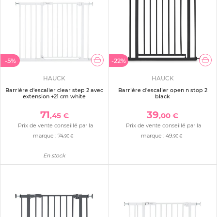
-5%
-22%
HAUCK
HAUCK
Barrière d'escalier clear step 2 avec
Barrière d'escalier open n stop 2
extension +21 cm white
black
71
39
,45 €
,00 €
Prix de vente conseillé par la
Prix de vente conseillé par la
marque :
74
marque :
49
,90 €
,90 €
En stock