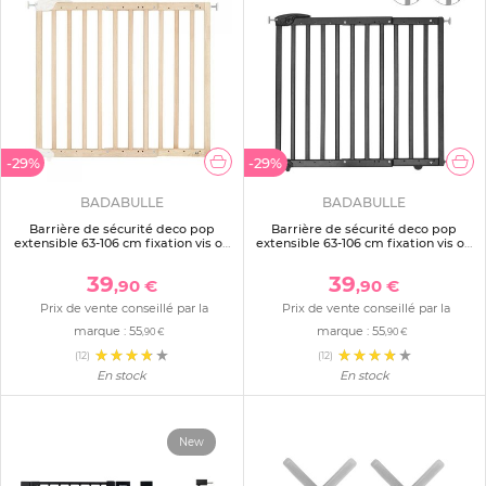
-29%
-29%
BADABULLE
BADABULLE
Barrière de sécurité deco pop
Barrière de sécurité deco pop
extensible 63-106 cm fixation vis ou
extensible 63-106 cm fixation vis ou
pression naturel
pression noir
39
39
,90 €
,90 €
Prix de vente conseillé par la
Prix de vente conseillé par la
marque :
55
marque :
55
,90 €
,90 €
(12)
(12)
En stock
En stock
New