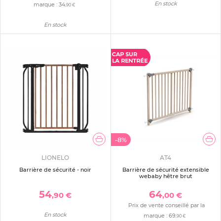
En stock
marque :
34
,90 €
En stock
-8%
LIONELO
AT4
Barrière de sécurité - noir
Barrière de sécurité extensible
webaby hêtre brut
54
64
,90 €
,00 €
Prix de vente conseillé par la
En stock
marque :
69
,90 €