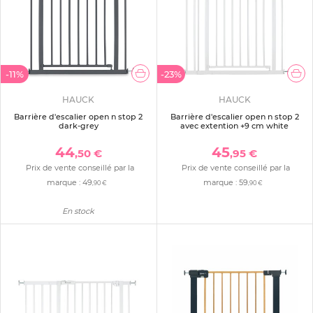
-11%
-23%
HAUCK
HAUCK
Barrière d'escalier open n stop 2
Barrière d'escalier open n stop 2
dark-grey
avec extention +9 cm white
44
45
,50 €
,95 €
Prix de vente conseillé par la
Prix de vente conseillé par la
marque :
49
marque :
59
,90 €
,90 €
En stock