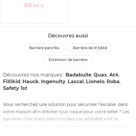
89
,90 €
Découvrez aussi
barrière pare feu
barrière de lit bébé
extension de barrière
Découvrez nos marques :
Badabulle
,
Quax
,
At4
,
Fillikid
,
Hauck
,
Ingenuity
,
Lascal
,
Lionelo
,
Roba
,
Safety 1st
Vous recherchez une solution pour sécuriser l'escalier dans
votre maison afin d'éviter tout risque pour votre bébé ? Les
barrières d'escaliers sélectionnées par allobébé sont la
solution! Avec l'arrivée d'un nouveau-né à la maison, il peut
être parfois nécessaire de repenser certaines pièces qui