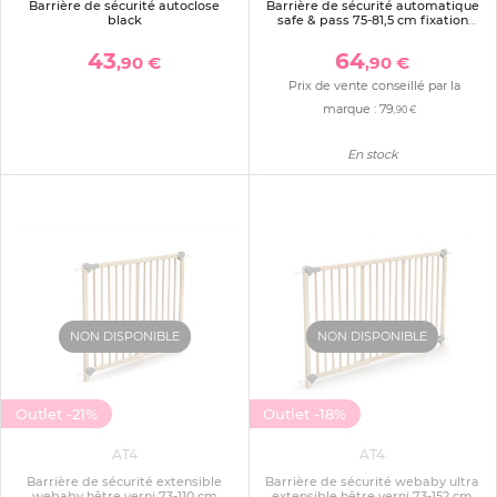
Barrière de sécurité autoclose
Barrière de sécurité automatique
black
safe & pass 75-81,5 cm fixation
pression
43
64
,90 €
,90 €
Prix de vente conseillé par la
marque :
79
,90 €
En stock
NON DISPONIBLE
NON DISPONIBLE
Outlet
-21%
Outlet
-18%
AT4
AT4
Barrière de sécurité extensible
Barrière de sécurité webaby ultra
webaby hêtre verni 73-110 cm
extensible hêtre verni 73-152 cm