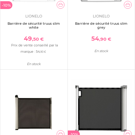
-10%
LIONELO
LIONELO
Barrière de sécurité truus slim
Barrière de sécurité truus slim
white
grey
49
54
,50 €
,90 €
Prix de vente conseillé par la
En stock
marque :
54
,90 €
En stock
-10%