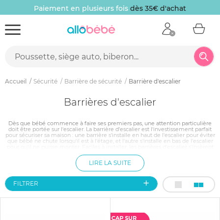
Paiement en plusieurs fois
dès 35€ d'achat
Accueil
Sécurité
Barrière de sécurité
Barrière d'escalier
Barrières d'escalier
Dès que bébé commence à faire ses premiers pas, une attention particulière
doit être portée sur l'escalier. La barrière d'escalier est l'investissement parfait
pour sécuriser sa maison : une barrière s'installe en haut de l'escalier pour éviter
que bébé ne chute lorsqu'il est à l'étage, et l'autre s'installe en bas de l'escalier
pour qu'il ne puisse monter. Faciles à installer, les barrières d'escalier s'insèrent
parfaitement dans tout intérieur. Le mécanisme d'ouverture/fermeture des
barrières est simple d'utilisation pour les parents mais conçu de telle sorte
LIRE LA SUITE
qu'un bébé ne peut l'actionner.
FILTRER