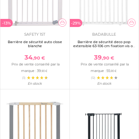
-13%
-29%
SAFETY 1ST
BADABULLE
Barrière de sécurité auto close
Barrière de sécurité deco pop
blanche
extensible 63-106 cm fixation vis ou
pression blanc
34
39
,90 €
,90 €
Prix de vente conseillé par la
Prix de vente conseillé par la
marque :
39
marque :
55
,90 €
,90 €
(3)
(12)
En stock
En stock