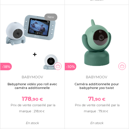
New
-18%
-10%
BABYMOOV
BABYMOOV
Babyphone vidéo yoo roll avec
Caméra additionnelle pour
caméra additionnelle
babyphone yoo twist
178
71
,90 €
,90 €
Prix de vente conseillé par la
Prix de vente conseillé par la
marque :
218
marque :
79
,90 €
,90 €
En stock
En stock