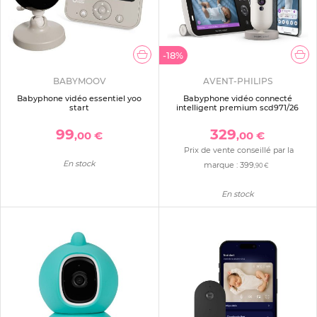
-18%
BABYMOOV
AVENT-PHILIPS
Babyphone vidéo essentiel yoo
Babyphone vidéo connecté
start
intelligent premium scd971/26
99
329
,00 €
,00 €
Prix de vente conseillé par la
En stock
marque :
399
,90 €
En stock