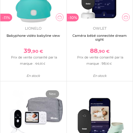
-11%
-10%
LIONELO
OWLET
Babyphone vidéo babyline view
Caméra bébé connectée dream
sight
39
88
,90 €
,90 €
Prix de vente conseillé par la
Prix de vente conseillé par la
marque :
44
marque :
98
,90 €
,90 €
En stock
En stock
New