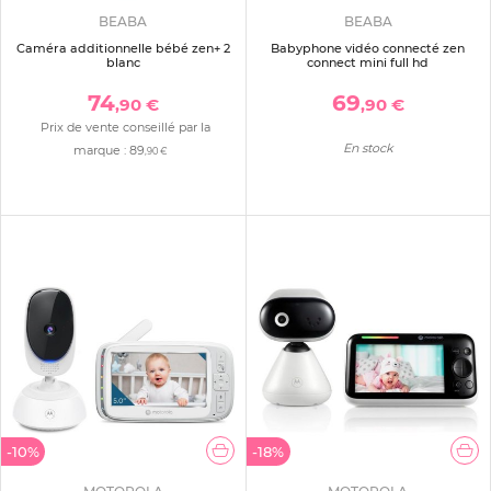
BEABA
BEABA
Caméra additionnelle bébé zen+ 2
Babyphone vidéo connecté zen
blanc
connect mini full hd
74
69
,90 €
,90 €
Prix de vente conseillé par la
En stock
marque :
89
,90 €
-10%
-18%