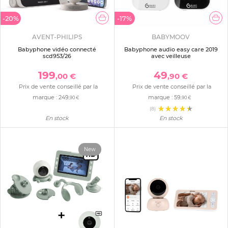
-20%
-17%
AVENT-PHILIPS
BABYMOOV
Babyphone vidéo connecté
Babyphone audio easy care 2019
scd953/26
avec veilleuse
199
49
,00 €
,90 €
Prix de vente conseillé par la
Prix de vente conseillé par la
marque :
249
marque :
59
,90 €
,90 €
(8)
En stock
En stock
New