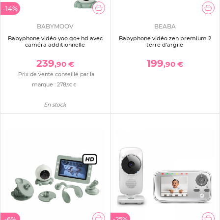
-14%
BABYMOOV
BEABA
Babyphone vidéo yoo go+ hd avec
Babyphone vidéo zen premium 2
caméra additionnelle
terre d'argile
239
199
,90 €
,90 €
Prix de vente conseillé par la
marque :
278
,90 €
En stock
-6%
-25%