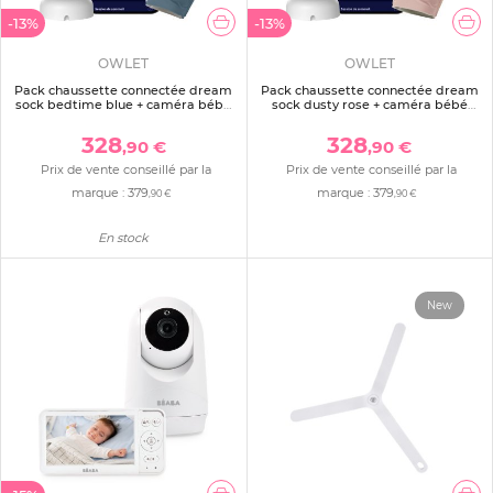
-13%
-13%
OWLET
OWLET
Pack chaussette connectée dream
Pack chaussette connectée dream
sock bedtime blue + caméra bébé
sock dusty rose + caméra bébé
dream sight
dream sight
328
328
,90 €
,90 €
Prix de vente conseillé par la
Prix de vente conseillé par la
marque :
379
marque :
379
,90 €
,90 €
En stock
New