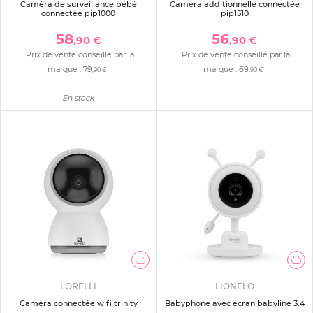
Caméra de surveillance bébé
Camera additionnelle connectée
connectée pip1000
pip1510
58
56
,90 €
,90 €
Prix de vente conseillé par la
Prix de vente conseillé par la
marque :
79
marque :
69
,90 €
,90 €
En stock
LORELLI
LIONELO
Caméra connectée wifi trinity
Babyphone avec écran babyline 3.4