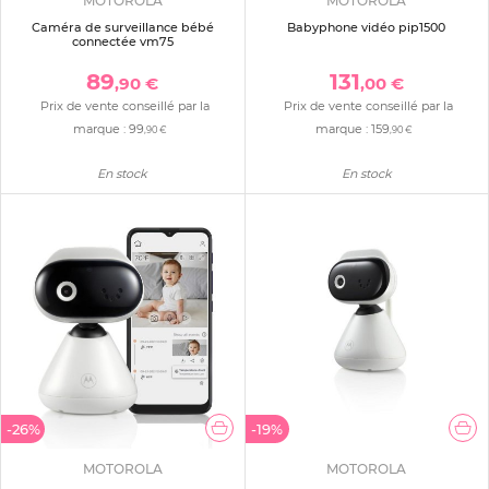
MOTOROLA
MOTOROLA
Caméra de surveillance bébé
Babyphone vidéo pip1500
connectée vm75
89
131
,90 €
,00 €
Prix de vente conseillé par la
Prix de vente conseillé par la
marque :
99
marque :
159
,90 €
,90 €
En stock
En stock
-26%
-19%
MOTOROLA
MOTOROLA