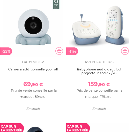
-22%
-11%
BABYMOOV
AVENT-PHILIPS
Caméra additionnelle yoo roll
Babyphone audio dect lcd
projecteur scd735/26
69
159
,90 €
,90 €
Prix de vente conseillé par la
Prix de vente conseillé par la
marque :
89
marque :
179
,90 €
,90 €
En stock
En stock