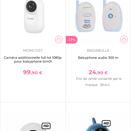
-17%
MOMCOZY
BADABULLE
Caméra additionnelle full hd 1080p
Babyphone audio 300 m
pour babyphone bm01
99
24
,90 €
,90 €
Prix de vente conseillé par la
marque :
29
,90 €