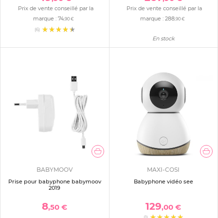
Prix de vente conseillé par la
Prix de vente conseillé par la
marque :
74
marque :
288
,90 €
,90 €
(6)
En stock
BABYMOOV
MAXI-COSI
Prise pour babyphone babymoov
Babyphone vidéo see
2019
8
129
,50 €
,00 €
(1)