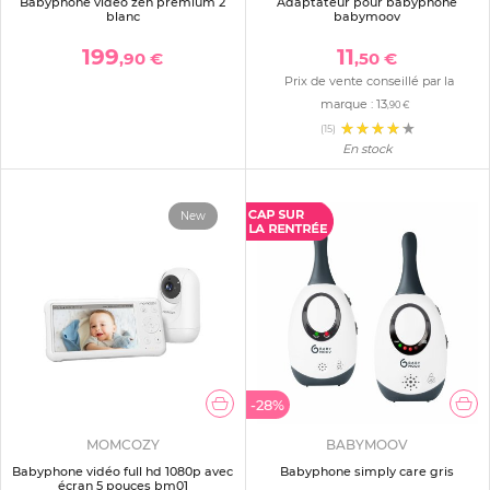
Babyphone vidéo zen premium 2
Adaptateur pour babyphone
blanc
babymoov
199
11
,90 €
,50 €
Prix de vente conseillé par la
marque :
13
,90 €
(15)
En stock
New
-28%
MOMCOZY
BABYMOOV
Babyphone vidéo full hd 1080p avec
Babyphone simply care gris
écran 5 pouces bm01