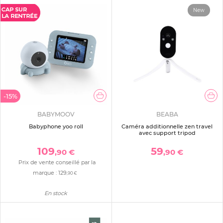
New
-15%
BABYMOOV
BEABA
Babyphone yoo roll
Caméra additionnelle zen travel
avec support tripod
109
59
,90 €
,90 €
Prix de vente conseillé par la
marque :
129
,90 €
En stock