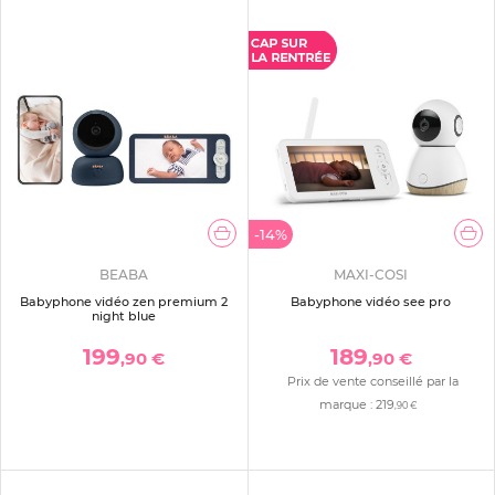
-14%
BEABA
MAXI-COSI
Babyphone vidéo zen premium 2
Babyphone vidéo see pro
night blue
199
189
,90 €
,90 €
Prix de vente conseillé par la
marque :
219
,90 €