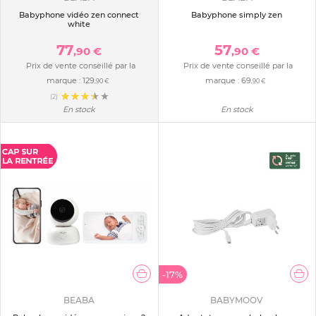
Babyphone vidéo zen connect
Babyphone simply zen
white
77
57
,90 €
,90 €
Prix de vente conseillé par la
Prix de vente conseillé par la
marque :
129
marque :
69
,90 €
,90 €
(2)
En stock
En stock
-17%
BEABA
BABYMOOV