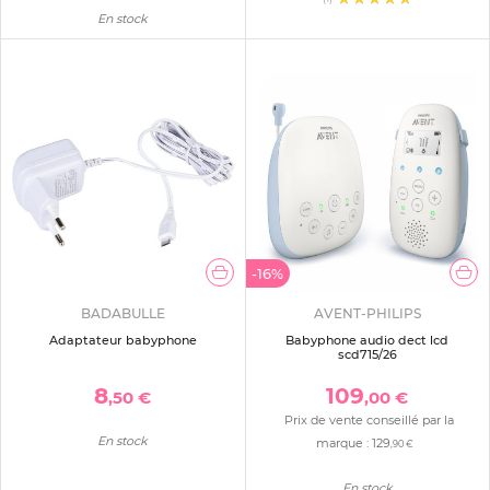
En stock
-16%
BADABULLE
AVENT-PHILIPS
Adaptateur babyphone
Babyphone audio dect lcd
scd715/26
8
109
,50 €
,00 €
Prix de vente conseillé par la
En stock
marque :
129
,90 €
En stock