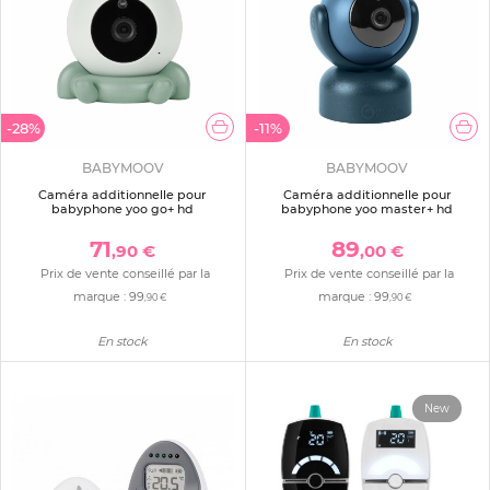
-28%
-11%
BABYMOOV
BABYMOOV
Caméra additionnelle pour
Caméra additionnelle pour
babyphone yoo go+ hd
babyphone yoo master+ hd
71
89
,90 €
,00 €
Prix de vente conseillé par la
Prix de vente conseillé par la
marque :
99
marque :
99
,90 €
,90 €
En stock
En stock
New