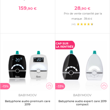
159
28
,90 €
,90 €
Prix de vente conseillé par la
marque :
39
,90 €
(46)
-15%
-33%
BABYMOOV
BABYMOOV
Babyphone audio premium care
Babyphone audio expert care 2019
2019
compact