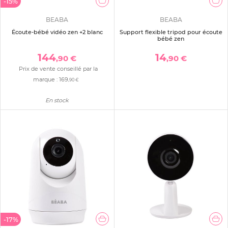
-15%
BEABA
BEABA
Écoute-bébé vidéo zen +2 blanc
Support flexible tripod pour écoute
bébé zen
144
14
,90 €
,90 €
Prix de vente conseillé par la
marque :
169
,90 €
En stock
-17%