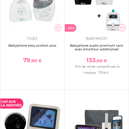
-23%
TIGEX
BABYMOOV
Babyphone easy protect plus
Babyphone audio premium care
avec émetteur additionnel
79
133
,90 €
,90 €
Prix de vente conseillé par la
marque :
173
,90 €