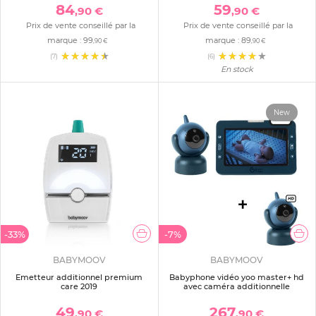
84
59
,90 €
,90 €
Prix de vente conseillé par la
Prix de vente conseillé par la
marque :
99
marque :
89
,90 €
,90 €
(7)
(6)
En stock
New
-33%
-7%
BABYMOOV
BABYMOOV
Emetteur additionnel premium
Babyphone vidéo yoo master+ hd
care 2019
avec caméra additionnelle
49
267
,90 €
,90 €