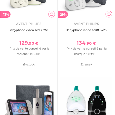
-13%
-29%
AVENT-PHILIPS
AVENT-PHILIPS
Babyphone vidéo scd882/26
Babyphone vidéo scd892/26
129
134
,90 €
,90 €
Prix de vente conseillé par la
Prix de vente conseillé par la
marque :
149
marque :
189
,90 €
,90 €
En stock
En stock