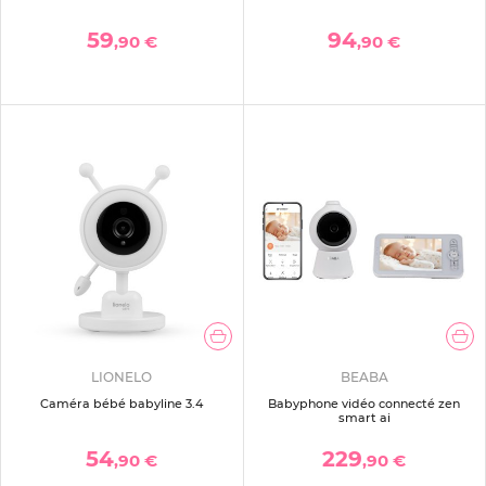
59
94
,90 €
,90 €
LIONELO
BEABA
Caméra bébé babyline 3.4
Babyphone vidéo connecté zen
smart ai
54
229
,90 €
,90 €