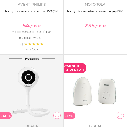
AVENT-PHILIPS
MOTOROLA
Babyphone audio dect scd502/26
Babyphone vidéo connecté pip1710
54
235
,90 €
,90 €
Prix de vente conseillé par la
marque :
69
,90 €
(1)
En stock
-40%
-17%
BEABA
BEABA