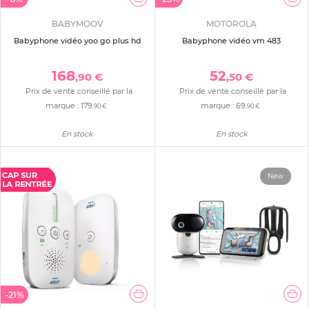
BABYMOOV
MOTOROLA
Babyphone vidéo yoo go plus hd
Babyphone vidéo vm 483
168
52
,90 €
,50 €
Prix de vente conseillé par la
Prix de vente conseillé par la
marque :
179
marque :
69
,90 €
,90 €
En stock
En stock
New
-21%