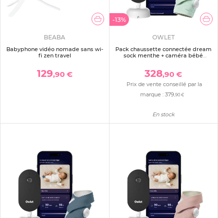
-13%
BEABA
OWLET
Babyphone vidéo nomade sans wi-
Pack chaussette connectée dream
fi zen travel
sock menthe + caméra bébé
dream sight
129
328
,90 €
,90 €
Prix de vente conseillé par la
marque :
379
,90 €
En stock