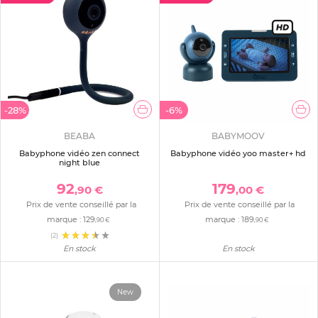
-28%
-6%
BEABA
BABYMOOV
Babyphone vidéo zen connect
Babyphone vidéo yoo master+ hd
night blue
92
179
,90 €
,00 €
Prix de vente conseillé par la
Prix de vente conseillé par la
marque :
129
marque :
189
,90 €
,90 €
(2)
En stock
En stock
New