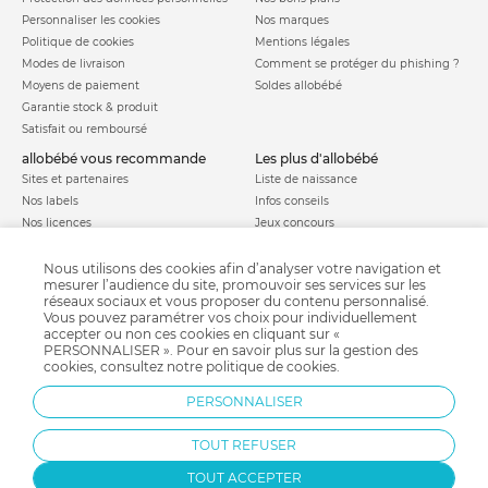
Personnaliser les cookies
Nos marques
Politique de cookies
Mentions légales
Modes de livraison
Comment se protéger du phishing ?
Moyens de paiement
Soldes allobébé
Garantie stock & produit
Satisfait ou remboursé
allobébé vous recommande
les plus d'allobébé
Sites et partenaires
Liste de naissance
Nos labels
Infos conseils
Nos licences
Jeux concours
Valise de maternité
Besoin d'aide ?
Parrainage
Nous utilisons des cookies afin d’analyser votre navigation et
FAQ
mesurer l’audience du site, promouvoir ses services sur les
Paiement sécurisé
réseaux sociaux et vous proposer du contenu personnalisé.
Vous pouvez paramétrer vos choix pour individuellement
accepter ou non ces cookies en cliquant sur «
PERSONNALISER ». Pour en savoir plus sur la gestion des
Charte qualité
cookies, consultez notre
politique de cookies
.
PERSONNALISER
TOUT REFUSER
TOUT ACCEPTER