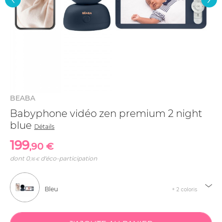
BEABA
Babyphone vidéo zen premium 2 night
blue
Détails
199
,90 €
dont
0
d'éco-participation
,16 €
Bleu
+ 2 coloris