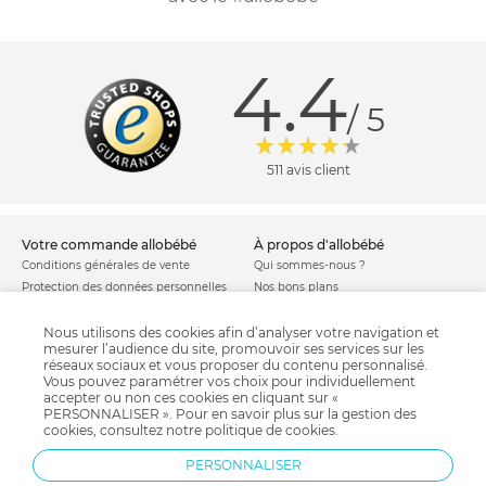
4.4
/ 5
511 avis client
votre commande allobébé
à propos d'allobébé
Conditions générales de vente
Qui sommes-nous ?
Protection des données personnelles
Nos bons plans
Personnaliser les cookies
Nos marques
Politique de cookies
Mentions légales
Nous utilisons des cookies afin d’analyser votre navigation et
mesurer l’audience du site, promouvoir ses services sur les
Modes de livraison
Comment se protéger du phishing ?
réseaux sociaux et vous proposer du contenu personnalisé.
Moyens de paiement
Soldes allobébé
Vous pouvez paramétrer vos choix pour individuellement
Garantie stock & produit
accepter ou non ces cookies en cliquant sur «
PERSONNALISER ». Pour en savoir plus sur la gestion des
Satisfait ou remboursé
cookies, consultez notre
politique de cookies
.
allobébé vous recommande
les plus d'allobébé
PERSONNALISER
Sites et partenaires
Liste de naissance