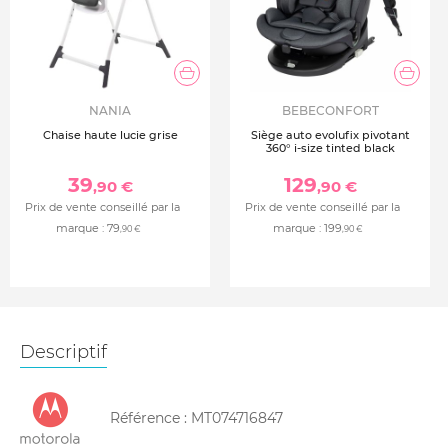
NANIA
BEBECONFORT
Chaise haute lucie grise
Siège auto evolufix pivotant
360° i-size tinted black
39
129
,90 €
,90 €
Prix de vente conseillé par la
Prix de vente conseillé par la
marque :
79
marque :
199
,90 €
,90 €
Descriptif
Référence :
MT074716847