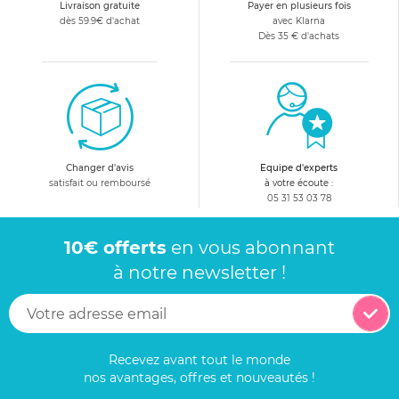
Livraison gratuite
Payer en plusieurs fois
dès 59.9€ d'achat
avec Klarna
Dès 35 € d'achats
Changer d'avis
Equipe d'experts
satisfait ou remboursé
à votre écoute :
05 31 53 03 78
10€ offerts
en vous abonnant
à notre newsletter !
Recevez avant tout le monde
nos avantages, offres et nouveautés !