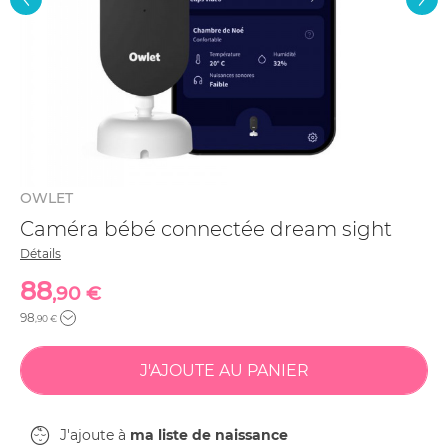
OWLET
Caméra bébé connectée dream sight
Détails
88
,90 €
98
,90 €
J'ajoute à
ma liste de naissance