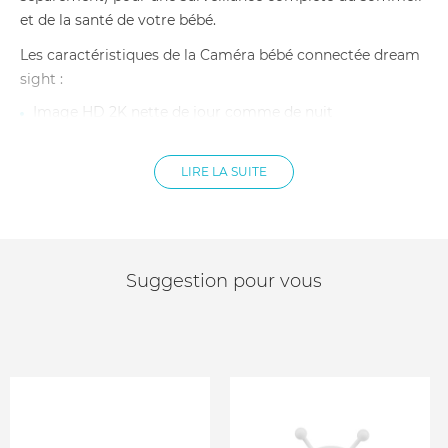
et de la santé de votre bébé.
Les caractéristiques de la Caméra bébé connectée dream
sight :
Image HD 2K nette de jour comme de nuit
Vision nocturne pour une surveillance continue
Alertes intelligentes : pleurs, sons et mouvements
détectés en temps réel
LIRE LA SUITE
Fonction audio pour écouter et rassurer bébé à distance
Suivi de la température et de l’humidité de la chambre
Connexion sécurisée pour garantir la confidentialité des
vidéos
Connectivité : Wi-Fi 2,4 & 5 GHz + Bluetooth
Suggestion pour vous
Application : Owlet Dream App (iOS 14+ et Android 7+)
Alimentation : USB-C (adaptateur secteur inclus)
Dimensions caméra : 4,9 x 2,2 x 2,2 cm
Poids : 0,35 kg
Certifications : FCC, CPSC, normes ASTM
Contenu de la boîte : caméra, kit de fixation, goulottes
de câble, adaptateur secteur + câble USB-C, accès
gratuit à l’application