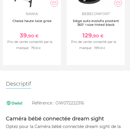
NANIA
BEBECONFORT
Chaise haute lucie grise
Siège auto evolufix pivotant
360° i-size tinted black
39
129
,90 €
,90 €
Prix de vente conseillé par la
Prix de vente conseillé par la
marque :
79
marque :
199
,90 €
,90 €
Descriptif
Référence :
OW072222316
Caméra bébé connectée dream sight
Optez pour la Caméra bébé connectée dream sight de la