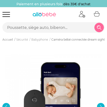
Paiement en plusieurs fois
dès 35€ d'achat
Accueil
Sécurité
Babyphone
Caméra bébé connectée dream sight