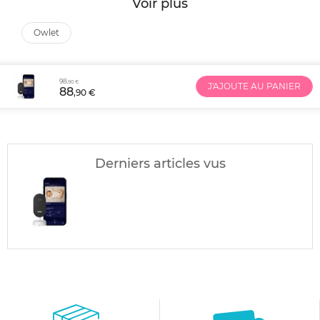
Voir plus
owlet
98
,90 €
J'AJOUTE AU PANIER
88
,90 €
Derniers articles vus