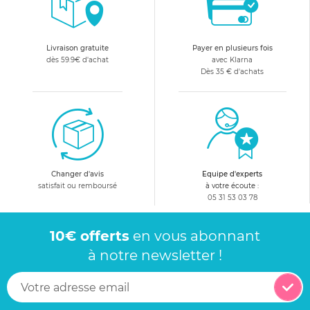
Livraison gratuite
Payer en plusieurs fois
dès 59.9€ d'achat
avec Klarna
Dès 35 € d'achats
Changer d'avis
Equipe d'experts
satisfait ou remboursé
à votre écoute :
05 31 53 03 78
10€ offerts
en vous abonnant
à notre newsletter !