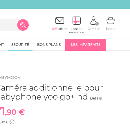
10€
offerts
Liste de
Compte
Panier
naissance
NT
SÉCURITÉ
BONS PLANS
LES IMPARFAITS
ABYMOOV
améra additionnelle pour
abyphone yoo go+ hd
Détails
1
,90 €
9
,90 €