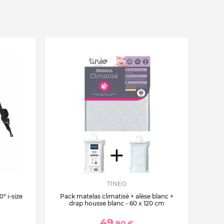
TINEO
° i-size
Pack matelas climatisé + alèse blanc +
drap housse blanc - 60 x 120 cm
49
,90 €