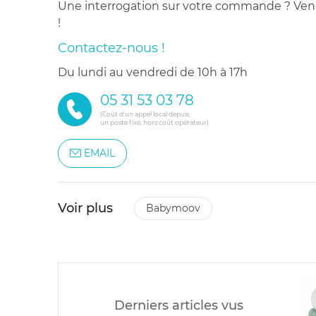
Une interrogation sur votre commande ? Venez
!
Contactez-nous !
du lundi au vendredi de 10h à 17h
05 31 53 03 78
(Coût d'un appel local depuis
un poste fixe, hors coût opérateur)
EMAIL
Voir plus
babymoov
Derniers articles vus