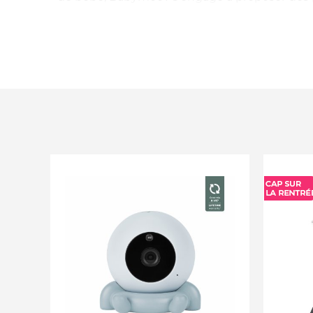
Pour vous le prouver, Babymoov vous assure u
ses produits. Pour en bénéficier, remplissez le
site de Babymoov dans un délai de 2 mois aprè