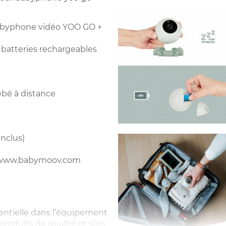
babyphone vidéo YOO GO +
batteries rechargeables
ébé à distance
inclus)
sur www.babymoov.com
sentielle dans l’équipement
oduits de qualité et sûrs.