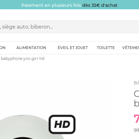
Paiement en plusieurs fois
dès 35€ d'achat
ION
ALIMENTATION
ÉVEIL ET JOUET
TOILETTE
VÊTEME
r babyphone yoo go+ hd
B
C
b
7
9