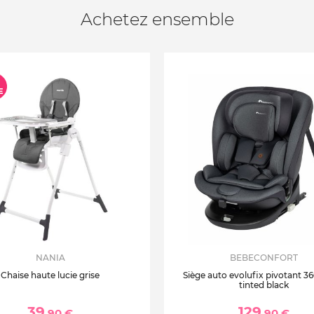
Achetez ensemble
NANIA
BEBECONFORT
Chaise haute lucie grise
Siège auto evolufix pivotant 360
tinted black
39
129
,90 €
,90 €