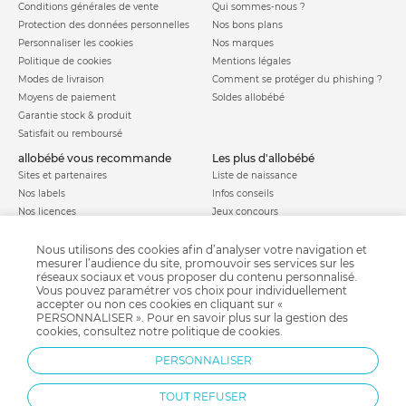
Conditions générales de vente
Qui sommes-nous ?
Protection des données personnelles
Nos bons plans
Personnaliser les cookies
Nos marques
Politique de cookies
Mentions légales
Modes de livraison
Comment se protéger du phishing ?
Moyens de paiement
Soldes allobébé
Garantie stock & produit
Satisfait ou remboursé
allobébé vous recommande
les plus d'allobébé
Sites et partenaires
Liste de naissance
Nos labels
Infos conseils
Nos licences
Jeux concours
Valise de maternité
Besoin d'aide ?
Parrainage
Nous utilisons des cookies afin d’analyser votre navigation et
FAQ
mesurer l’audience du site, promouvoir ses services sur les
Paiement sécurisé
réseaux sociaux et vous proposer du contenu personnalisé.
Vous pouvez paramétrer vos choix pour individuellement
accepter ou non ces cookies en cliquant sur «
PERSONNALISER ». Pour en savoir plus sur la gestion des
Charte qualité
cookies, consultez notre
politique de cookies
.
PERSONNALISER
TOUT REFUSER