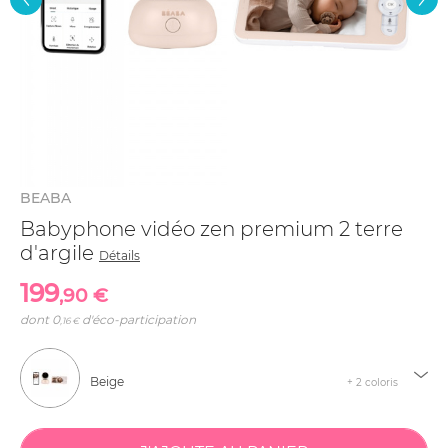
BEABA
Babyphone vidéo zen premium 2 terre
d'argile
Détails
199
,90 €
dont
0
d'éco-participation
,16 €
Beige
+ 2 coloris