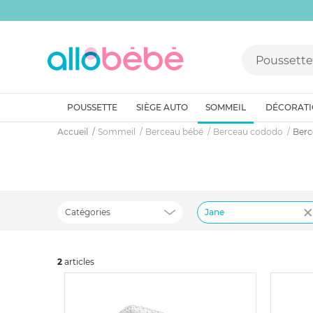
POUSSETTE
SIÈGE AUTO
SOMMEIL
DÉCORAT
Accueil
Sommeil
Berceau bébé
Berceau cododo
Berc
Catégories
Jane
2
art
icles