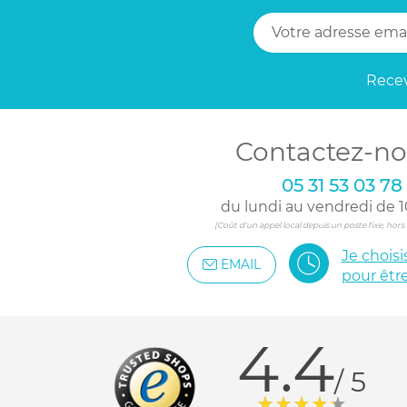
Recev
Contactez-no
05 31 53 03 78
du lundi au vendredi de 1
(Coût d'un appel local depuis un poste fixe, hor
Je chois
EMAIL
pour êtr
4.4
/ 5