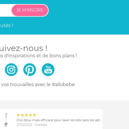
JE M'INSCRIS
utés !
uivez-nous !
s d'inspirations
et de bons plans !
vos trouvailles
avec le #allobebe
Poil doux mais efficace pour laver les bibi sans les abîmer
27/12/2023 - Glwadys