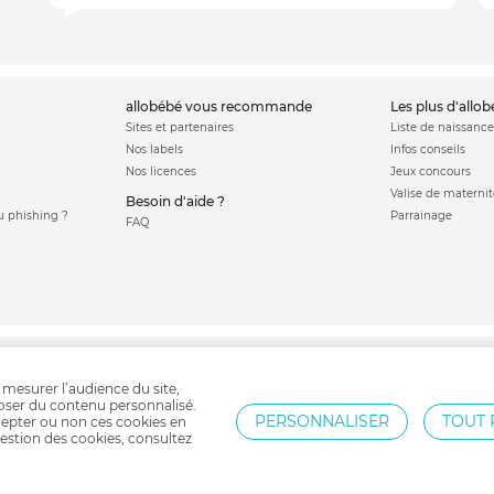
allobébé vous recommande
les plus d'allo
Sites et partenaires
Liste de naissance
Nos labels
Infos conseils
Nos licences
Jeux concours
Valise de maternit
Besoin d'aide ?
 phishing ?
Parrainage
FAQ
é
Lit cododo
Cale bébé
Lit bébé
Veilleuse
Lit parapluie
Mobile bébé
Gigo
 mesurer l’audience du site,
poser du contenu personnalisé.
PERSONNALISER
TOUT 
epter ou non ces cookies en
estion des cookies, consultez
Protection par reCAPTCHA