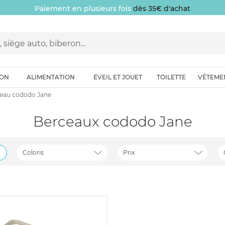
Paiement en plusieurs fois
dès 35€ d'achat
ION
ALIMENTATION
ÉVEIL ET JOUET
TOILETTE
VÊTEME
eau cododo Jane
Berceaux cododo Jane
Coloris
Prix