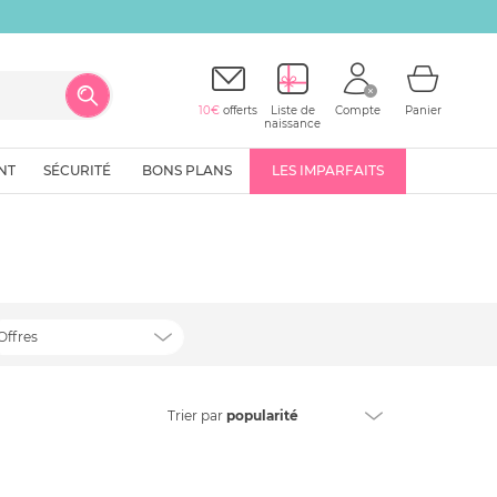
10€
offerts
Liste de
Compte
Panier
naissance
NT
SÉCURITÉ
BONS PLANS
LES IMPARFAITS
Offres
Trier
par
popularité