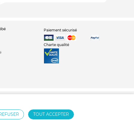
bébé
Paiement sécurisé
Charte qualité
é
teuse
Nid d'ange
Babyphone
Chambre bébé
REFUSER
TOUT ACCEPTER