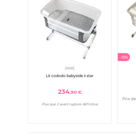
-15%
JANE
Lit cododo babyside ii star
234
,90 €
Prix de
Plus que 2 avant rupture définitive