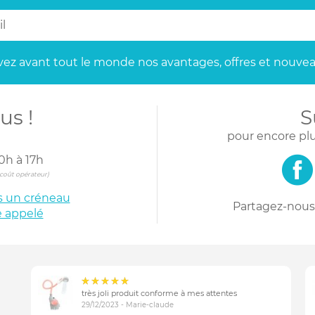
ez avant tout le monde
nos avantages, offres et nouvea
us !
S
pour encore plu
0h à 17h
s coût opérateur)
is un créneau
Partagez-nous 
e appelé
très joli produit conforme à mes attentes
29/12/2023 - Marie-claude