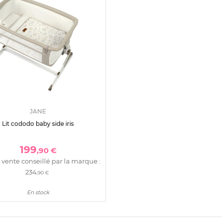
JANE
Lit cododo baby side iris
199
,90 €
 vente conseillé par la marque :
234
,90 €
En stock