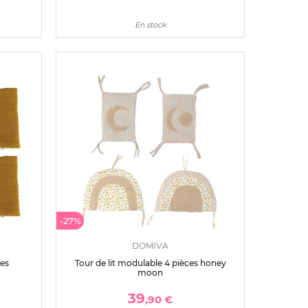
En stock
-27%
DOMIVA
ces
Tour de lit modulable 4 pièces honey
moon
39
,90 €