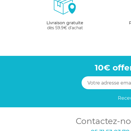
Livraison gratuite
dès 59.9€ d'achat
10€ offe
Recev
Contactez-no