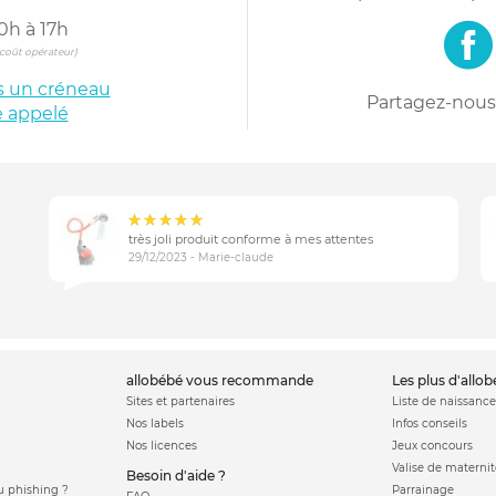
0h à 17h
s coût opérateur)
is un créneau
Partagez-nous 
e appelé
très joli produit conforme à mes attentes
29/12/2023 - Marie-claude
allobébé vous recommande
les plus d'allo
Sites et partenaires
Liste de naissance
Nos labels
Infos conseils
Nos licences
Jeux concours
Valise de maternit
Besoin d'aide ?
 phishing ?
Parrainage