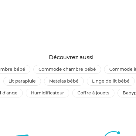
Découvrez aussi
hambre bébé
commode chambre bébé
commode à
lit parapluie
matelas bébé
linge de lit bébé
id d'ange
humidificateur
coffre à jouets
baby