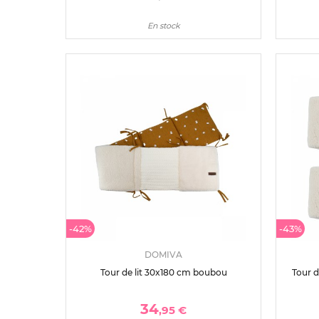
En stock
-42%
-43%
DOMIVA
Tour de lit 30x180 cm boubou
Tour d
34
,95 €