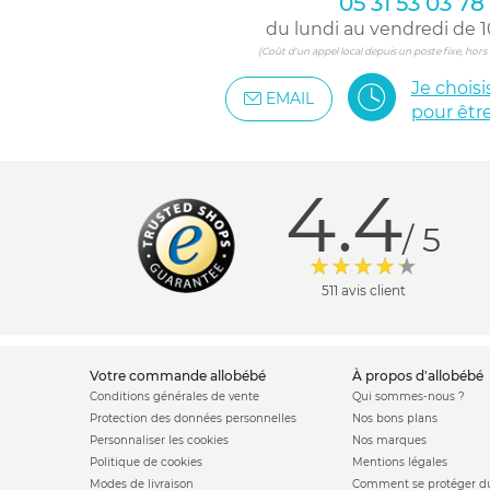
05 31 53 03 78
du lundi au vendredi de 1
(Coût d'un appel local depuis un poste fixe, hor
Je chois
EMAIL
pour êtr
4.4
/ 5
511 avis client
votre commande allobébé
à propos d'allobébé
Conditions générales de vente
Qui sommes-nous ?
Protection des données personnelles
Nos bons plans
Personnaliser les cookies
Nos marques
Politique de cookies
Mentions légales
Modes de livraison
Comment se protéger du