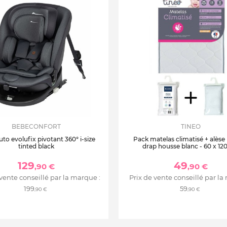
BEBECONFORT
TINEO
uto evolufix pivotant 360° i-size
Pack matelas climatisé + alèse
tinted black
drap housse blanc - 60 x 12
129
49
,90 €
,90 €
 vente conseillé par la marque :
Prix de vente conseillé par la
199
59
,90 €
,90 €