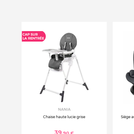
NANIA
Chaise haute lucie grise
Siège a
39
,90 €