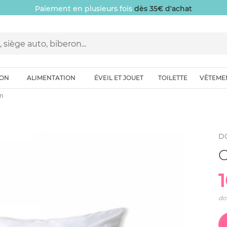
Paiement en plusieurs fois
dès 35€ d'achat
ION
ALIMENTATION
ÉVEIL ET JOUET
TOILETTE
VÊTEME
cm
D
O
do