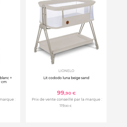
LIONELO
 blanc +
Lit cododo luna beige sand
0 cm
99
,90 €
 marque :
Prix de vente conseillé par la marque :
119
,90 €