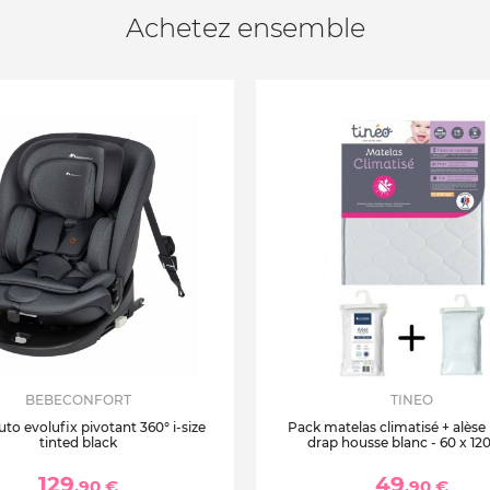
Achetez ensemble
BEBECONFORT
TINEO
uto evolufix pivotant 360° i-size
Pack matelas climatisé + alèse
tinted black
drap housse blanc - 60 x 12
129
49
,90 €
,90 €