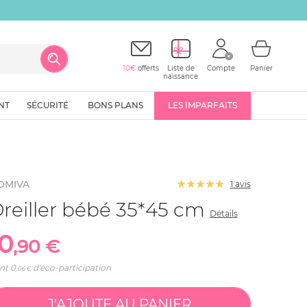
10€
offerts
Liste de
Compte
Panier
naissance
NT
SÉCURITÉ
BONS PLANS
LES IMPARFAITS
OMIVA
1 avis
reiller bébé 35*45 cm
Détails
10
,90 €
nt
0
d'éco-participation
,06 €