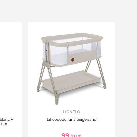
LIONELO
 blanc +
Lit cododo luna beige sand
0 cm
99
,90 €