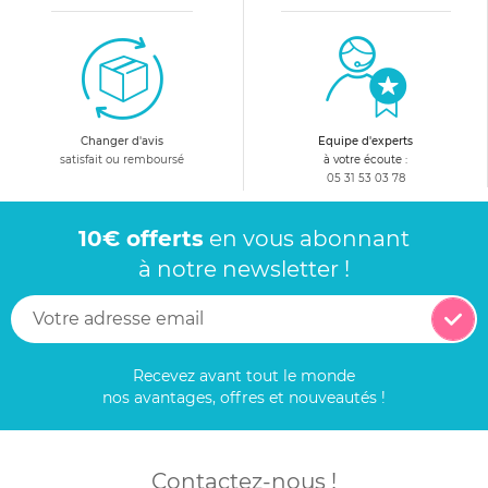
Changer d'avis
Equipe d'experts
satisfait ou remboursé
à votre écoute :
05 31 53 03 78
10€ offerts
en vous abonnant
à notre newsletter !
Recevez avant tout le monde
nos avantages, offres et nouveautés !
Contactez-nous !