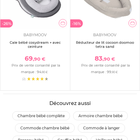
-26%
-16%
BABYMOOV
BABYMOOV
Cale bébé cosydream + avec
Réducteur de lit cocoon doomoo
ceinture
tetra sand
69
83
,90 €
,90 €
Prix de vente conseillé par la
Prix de vente conseillé par la
marque :
94
marque :
99
,90 €
,90 €
(2)
Découvrez aussi
chambre bébé complète
armoire chambre bébé
commode chambre bébé
commode à langer