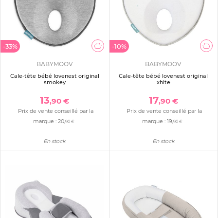
-33%
-10%
BABYMOOV
BABYMOOV
Cale-tête bébé lovenest original
Cale-tête bébé lovenest original
smokey
xhite
13
17
,90 €
,90 €
Prix de vente conseillé par la
Prix de vente conseillé par la
marque :
20
marque :
19
,90 €
,90 €
En stock
En stock