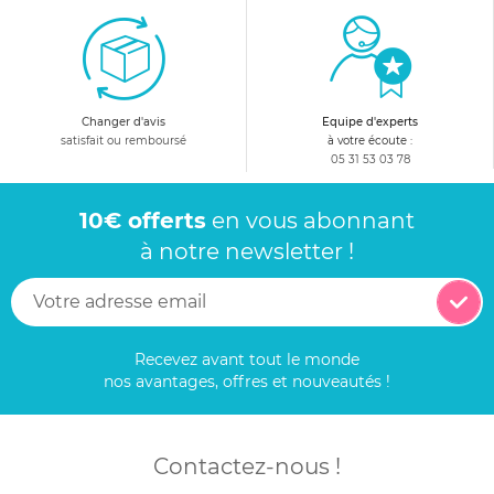
Changer d'avis
Equipe d'experts
satisfait ou remboursé
à votre écoute :
05 31 53 03 78
10€ offerts
en vous abonnant
à notre newsletter !
Recevez avant tout le monde
nos avantages, offres et nouveautés !
Contactez-nous !