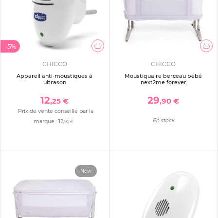
-5%
CHICCO
CHICCO
Appareil anti-moustiques à
Moustiquaire berceau bébé
ultrason
next2me forever
12
29
,25 €
,90 €
Prix de vente conseillé par la
En stock
marque :
12
,90 €
New