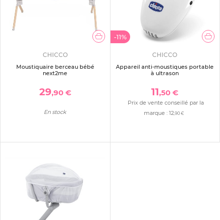
-11%
CHICCO
CHICCO
Moustiquaire berceau bébé
Appareil anti-moustiques portable
next2me
à ultrason
29
11
,90 €
,50 €
Prix de vente conseillé par la
En stock
marque :
12
,90 €