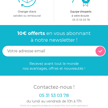
Changer d'avis
Equipe d'experts
satisfait ou remboursé
à votre écoute :
05 31 53 03 78
10€ offerts
en vous abonnant
à notre newsletter !
Recevez avant tout le monde
nos avantages, offres et nouveautés !
Contactez-nous !
05 31 53 03 78
du lundi au vendredi de 10h à 17h
(Coût d'un appel local depuis un poste fixe, hors coût opérateur)