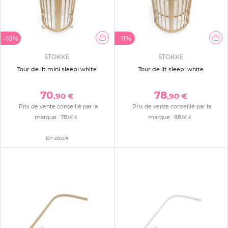
-10%
-11%
STOKKE
STOKKE
Tour de lit mini sleepi white
Tour de lit sleepi white
70
78
,90 €
,90 €
Prix de vente conseillé par la
Prix de vente conseillé par la
marque :
78
marque :
88
,90 €
,90 €
En stock