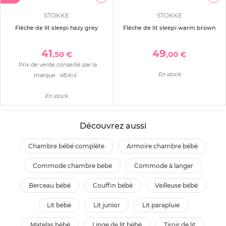
STOKKE
STOKKE
Flèche de lit sleepi hazy grey
Flèche de lit sleepi warm brown
41
49
,50 €
,00 €
Prix de vente conseillé par la
En stock
marque :
48
,90 €
En stock
Découvrez aussi
chambre bébé complète
armoire chambre bébé
commode chambre bébé
commode à langer
berceau bébé
couffin bébé
veilleuse bébé
lit bébé
lit junior
lit parapluie
matelas bébé
linge de lit bébé
tiroir de lit