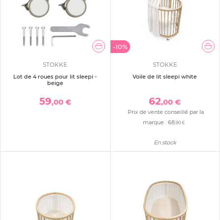
-10%
STOKKE
STOKKE
Lot de 4 roues pour lit sleepi -
Voile de lit sleepi white
beige
59
62
,00 €
,00 €
Prix de vente conseillé par la
marque :
68
,90 €
En stock