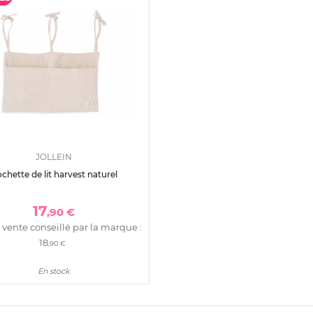
JOLLEIN
chette de lit harvest naturel
17
,90 €
 vente conseillé par la marque :
18
,90 €
En stock