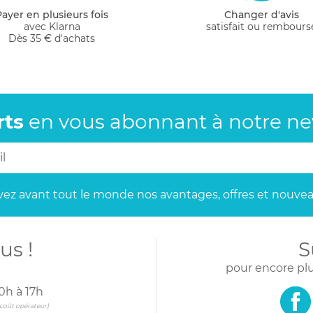
Payer en plusieurs fois
Changer d'avis
avec Klarna
satisfait ou rembours
Dès 35 € d'achats
rts
en vous abonnant
à notre new
ez avant tout le monde
nos avantages, offres et nouvea
us !
S
pour encore plu
0h à 17h
s coût opérateur)