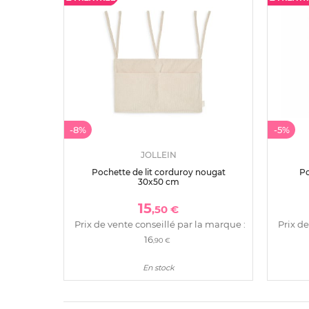
-8%
-5%
JOLLEIN
Pochette de lit corduroy nougat
Po
30x50 cm
15
,50 €
Prix de vente conseillé par la marque :
Prix de
16
,90 €
En stock