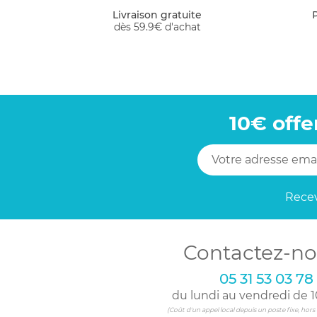
Livraison gratuite
dès 59.9€ d'achat
10€ offe
Recev
Contactez-no
05 31 53 03 78
du lundi au vendredi de 1
(Coût d'un appel local depuis un poste fixe, hor