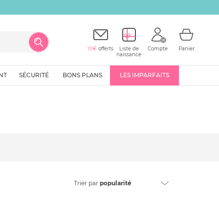
10€
offerts
Liste de
Compte
Panier
naissance
NT
SÉCURITÉ
BONS PLANS
LES IMPARFAITS
Trier
par
popularité