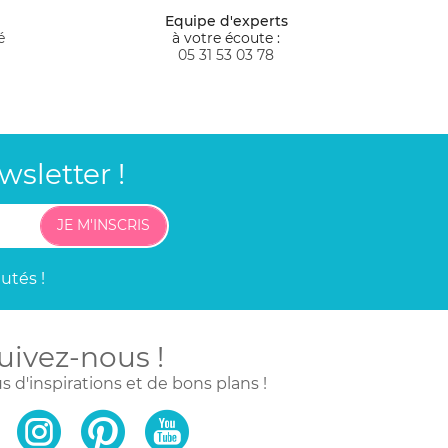
Equipe d'experts
é
à votre écoute :
05 31 53 03 78
sletter !
JE M'INSCRIS
utés !
uivez-nous !
s d'inspirations
et de bons plans !