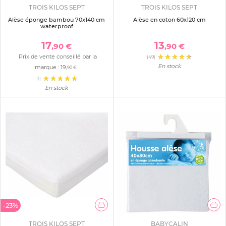
TROIS KILOS SEPT
TROIS KILOS SEPT
Alèse éponge bambou 70x140 cm
Alèse en coton 60x120 cm
waterproof
17
13
,90 €
,90 €
Prix de vente conseillé par la
(49)
En stock
marque :
19
,90 €
(1)
En stock
-23%
TROIS KILOS SEPT
BABYCALIN