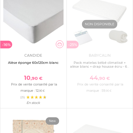
NON DISPONIBLE
-16%
-25%
CANDIDE
BABYCALIN
Alèse éponge 60x120cm blanc
Pack matelas bébé climatisé +
alèse blanc + drap housse écru - 60
x 120 cm
10
44
,90 €
,90 €
Prix de vente conseillé par la
Prix de vente conseillé par la
marque :
12
marque :
59
,90 €
,90 €
(25)
En stock
New