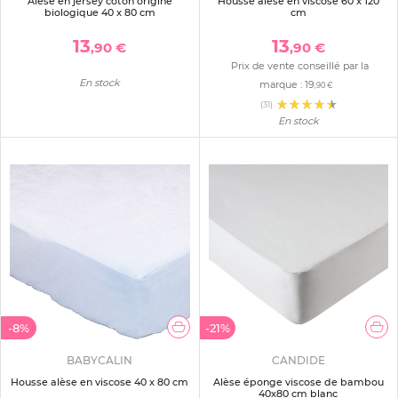
Alèse en jersey coton origine
Housse alèse en viscose 60 x 120
biologique 40 x 80 cm
cm
13
13
,90 €
,90 €
Prix de vente conseillé par la
En stock
marque :
19
,90 €
(31)
En stock
-8%
-21%
BABYCALIN
CANDIDE
Housse alèse en viscose 40 x 80 cm
Alèse éponge viscose de bambou
40x80 cm blanc