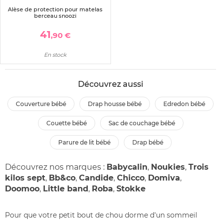
Alèse de protection pour matelas
berceau snoozi
41
,90 €
En stock
Découvrez aussi
couverture bébé
drap housse bébé
edredon bébé
couette bébé
sac de couchage bébé
parure de lit bébé
drap bébé
Découvrez nos marques :
Babycalin
,
Noukies
,
Trois
kilos sept
,
Bb&co
,
Candide
,
Chicco
,
Domiva
,
Doomoo
,
Little band
,
Roba
,
Stokke
Pour que votre petit bout de chou dorme d'un sommeil