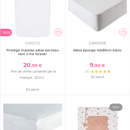
-10%
CHICCO
CANDIDE
Protège matelas alèse berceau
Alèse éponge 40x80cm blanc
next 2 me forever
20
9
,50 €
,90 €
Prix de vente conseillé par la
(25)
En stock
marque :
22
,90 €
En stock
New