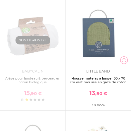
NON DISPONIBLE
BABYCALIN
LITTLE BAND
Alèse pour landeau & berceau en
Housse matelas à langer 50 x 70
coton biologique
cm vert mousse en gaze de coton
15
13
,90 €
,90 €
(1)
En stock