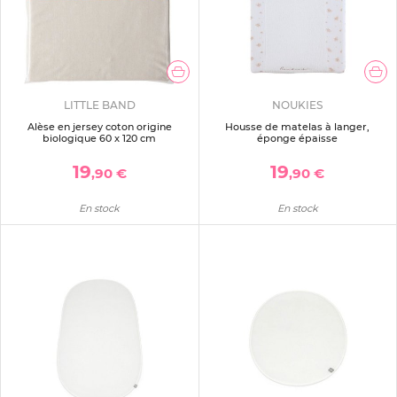
LITTLE BAND
NOUKIES
Alèse en jersey coton origine
Housse de matelas à langer,
biologique 60 x 120 cm
éponge épaisse
19
19
,90 €
,90 €
En stock
En stock