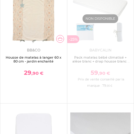
NON DISPONIBLE
-25%
BB&CO
BABYCALIN
Housse de matelas à langer 60 x
Pack matelas bébé climatisé +
80 cm - jardin enchanté
alèse blanc + drap housse blanc -
70 x 140 cm
29
59
,90 €
,90 €
Prix de vente conseillé par la
marque :
79
,90 €