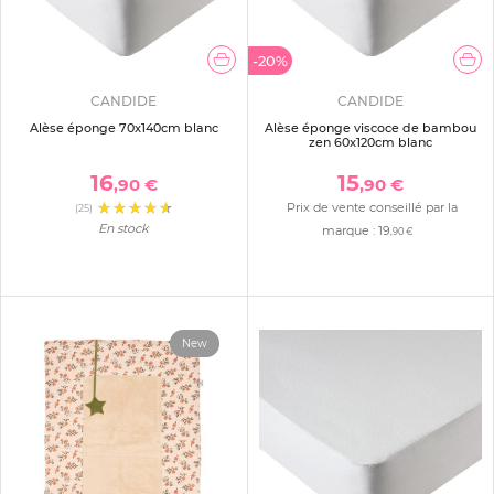
-20%
CANDIDE
CANDIDE
Alèse éponge 70x140cm blanc
Alèse éponge viscoce de bambou
zen 60x120cm blanc
16
15
,90 €
,90 €
Prix de vente conseillé par la
(25)
En stock
marque :
19
,90 €
New