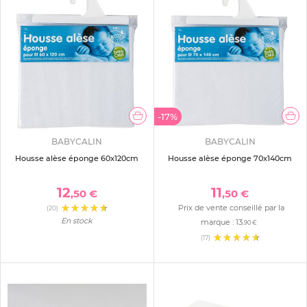
-17%
BABYCALIN
BABYCALIN
Housse alèse éponge 60x120cm
Housse alèse éponge 70x140cm
12
11
,50 €
,50 €
Prix de vente conseillé par la
(20)
En stock
marque :
13
,90 €
(17)