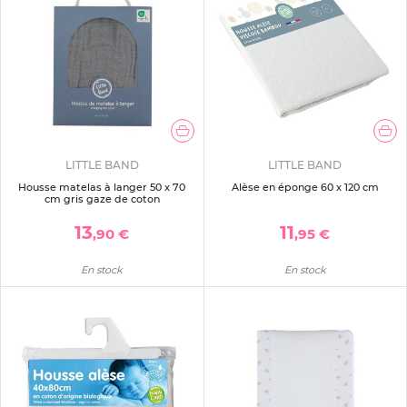
LITTLE BAND
LITTLE BAND
Housse matelas à langer 50 x 70
Alèse en éponge 60 x 120 cm
cm gris gaze de coton
13
11
,90 €
,95 €
En stock
En stock