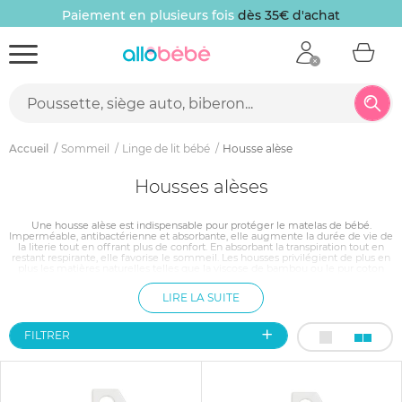
Paiement en plusieurs fois
dès 35€ d'achat
Accueil
Sommeil
Linge de lit bébé
Housse alèse
Housses alèses
Une housse alèse est indispensable pour protéger le matelas de bébé.
Imperméable, antibactérienne et absorbante, elle augmente la durée de vie de
la literie tout en offrant plus de confort. En absorbant la transpiration tout en
restant respirante, elle favorise le sommeil. Les housses privilégient de plus en
plus les matières naturelles telles que la viscose de bambou ou le pur coton
bio. Grâce à des rabats élastiqués, elles restent bien en place. Lavables à 60°, ces
protections de matelas sont faciles à entretenir et sèchent rapidement.
LIRE LA SUITE
FILTRER