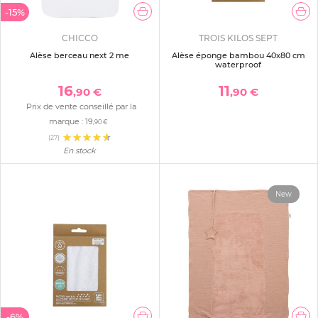
-15%
CHICCO
TROIS KILOS SEPT
Alèse berceau next 2 me
Alèse éponge bambou 40x80 cm
waterproof
16
11
,90 €
,90 €
Prix de vente conseillé par la
marque :
19
,90 €
(27)
En stock
New
-6%