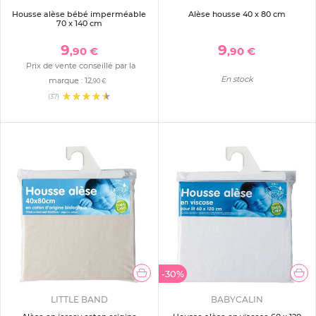
Housse alèse bébé imperméable
Alèse housse 40 x 80 cm
70 x 140 cm
9
9
,90 €
,90 €
Prix de vente conseillé par la
En stock
marque :
12
,90 €
(37)
-30%
LITTLE BAND
BABYCALIN