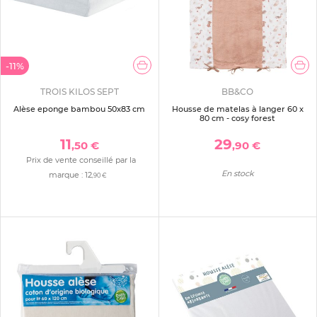
-11%
TROIS KILOS SEPT
BB&CO
Alèse eponge bambou 50x83 cm
Housse de matelas à langer 60 x
80 cm - cosy forest
11
29
,50 €
,90 €
Prix de vente conseillé par la
En stock
marque :
12
,90 €