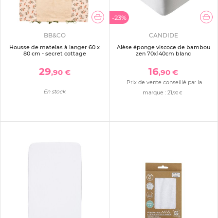
-23%
BB&CO
CANDIDE
Housse de matelas à langer 60 x
Alèse éponge viscoce de bambou
80 cm - secret cottage
zen 70x140cm blanc
29
16
,90 €
,90 €
Prix de vente conseillé par la
En stock
marque :
21
,90 €