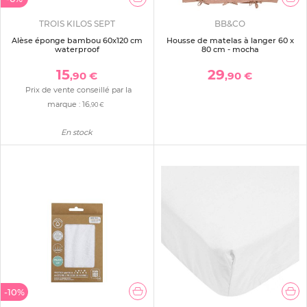
TROIS KILOS SEPT
BB&CO
Alèse éponge bambou 60x120 cm
Housse de matelas à langer 60 x
waterproof
80 cm - mocha
15
29
,90 €
,90 €
Prix de vente conseillé par la
marque :
16
,90 €
En stock
-10%