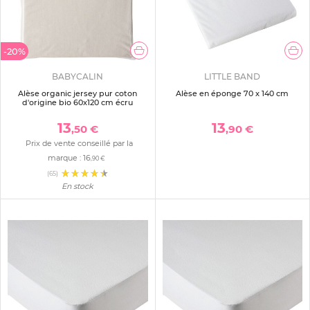
-20%
BABYCALIN
LITTLE BAND
Alèse organic jersey pur coton
Alèse en éponge 70 x 140 cm
d'origine bio 60x120 cm écru
13
13
,50 €
,90 €
Prix de vente conseillé par la
marque :
16
,90 €
(65)
En stock