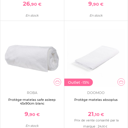
26
9
,90 €
,90 €
En stock
En stock
Outlet
-15%
ROBA
DOOMOO
Protège-matelas safe asleep
Protège matelas absoplus
45x90cm blanc
9
21
,90 €
,10 €
Prix de vente conseillé par la
En stock
marque :
24
,90 €