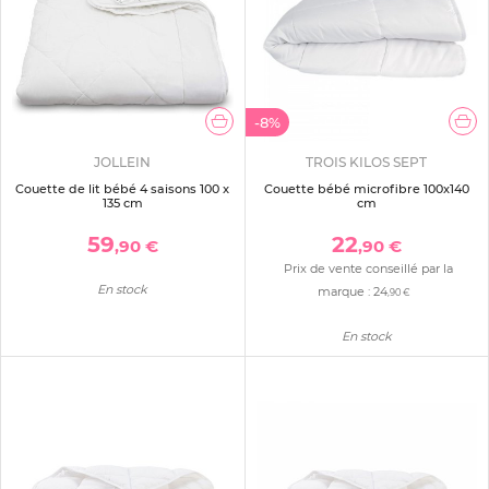
-8%
JOLLEIN
TROIS KILOS SEPT
Couette de lit bébé 4 saisons 100 x
Couette bébé microfibre 100x140
135 cm
cm
59
22
,90 €
,90 €
Prix de vente conseillé par la
En stock
marque :
24
,90 €
En stock