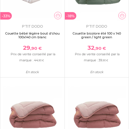
-33%
-18%
P'TIT DODO
P'TIT DODO
Couette bébé légère bout d'chou
Couette bicolore été 100 x 140
100x140 cm blanc
green / light green
29
32
,90 €
,90 €
Prix de vente conseillé par la
Prix de vente conseillé par la
marque :
44
marque :
39
,90 €
,90 €
En stock
En stock