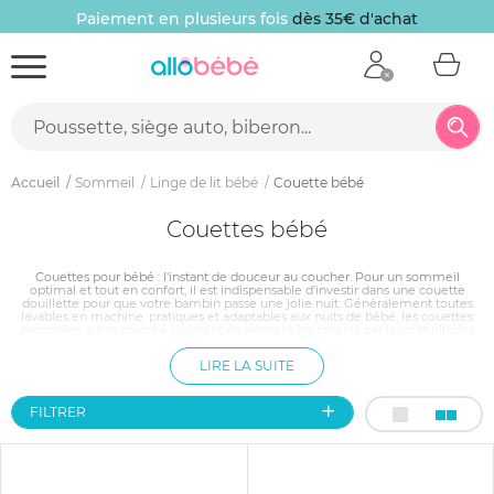
Paiement en plusieurs fois
dès 35€ d'achat
Accueil
Sommeil
Linge de lit bébé
Couette bébé
Couettes bébé
Couettes pour bébé : l'instant de douceur au coucher. Pour un sommeil
optimal et tout en confort, il est indispensable d'investir dans une couette
douillette pour que votre bambin passe une jolie nuit. Généralement toutes
lavables en machine, pratiques et adaptables aux nuits de bébé, les couettes
proposées sur le marché ravissent également les parents par leurs multiples
choix de couleurs et de motifs, permettant ainsi d'harmoniser la chambre de
bébé et de faire du coucher un instant enclin au calme et à la douceur. Anti-
LIRE LA SUITE
acariens, spécialement conçues pour les enfants en bas âge ou déhoussable,
faites le choix qui vous conviendra le mieux, et optez pour la couette qui ravira
le sommeil de bébé !
FILTRER