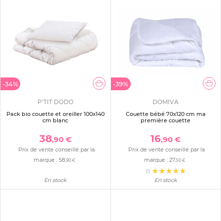
-34%
-39%
P'TIT DODO
DOMIVA
Pack bio couette et oreiller 100x140
Couette bébé 70x120 cm ma
cm blanc
première couette
38
16
,90 €
,90 €
Prix de vente conseillé par la
Prix de vente conseillé par la
marque :
58
marque :
27
,90 €
,50 €
(1)
En stock
En stock