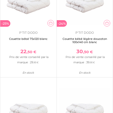
-25%
-24%
P'TIT DODO
P'TIT DODO
Couette bébé 75x120 blanc
Couette bébé légère doucoton
100x140 cm blanc
22
30
,50 €
,50 €
Prix de vente conseillé par la
Prix de vente conseillé par la
marque :
29
marque :
39
,90 €
,90 €
En stock
En stock