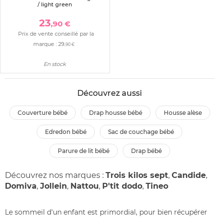
/ light green
23
,90 €
Prix de vente conseillé par la
marque :
29
,90 €
En stock
Découvrez aussi
couverture bébé
drap housse bébé
housse alèse
edredon bébé
sac de couchage bébé
parure de lit bébé
drap bébé
Découvrez nos marques :
Trois kilos sept
,
Candide
,
Domiva
,
Jollein
,
Nattou
,
P'tit dodo
,
Tineo
Le sommeil d'un enfant est primordial, pour bien récupérer