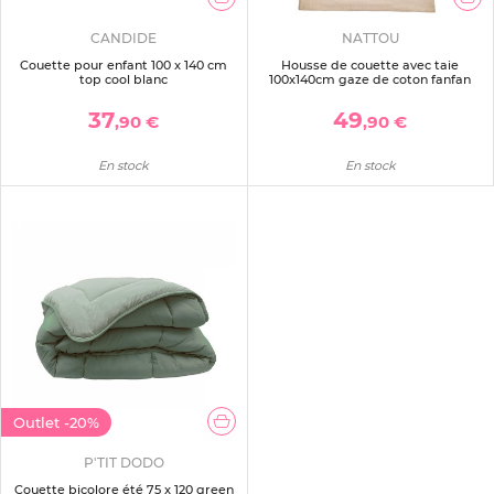
CANDIDE
NATTOU
Couette pour enfant 100 x 140 cm
Housse de couette avec taie
top cool blanc
100x140cm gaze de coton fanfan
37
49
,90 €
,90 €
En stock
En stock
Outlet
-20%
P'TIT DODO
Couette bicolore été 75 x 120 green