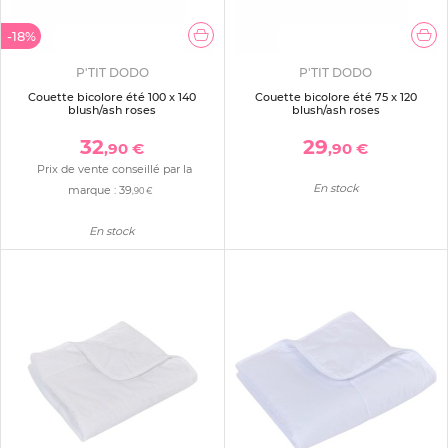
-18%
P'TIT DODO
P'TIT DODO
Couette bicolore été 100 x 140
Couette bicolore été 75 x 120
blush/ash roses
blush/ash roses
32
29
,90 €
,90 €
Prix de vente conseillé par la
En stock
marque :
39
,90 €
En stock