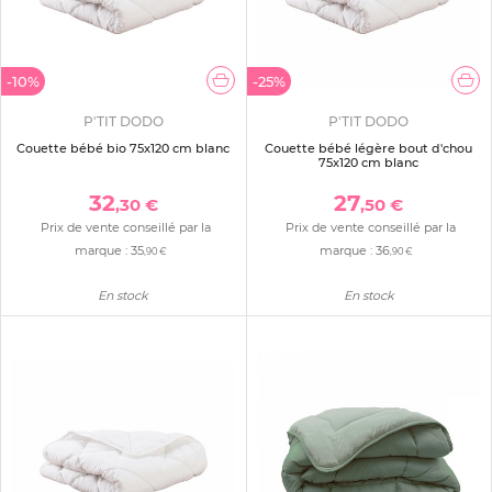
-10%
-25%
P'TIT DODO
P'TIT DODO
Couette bébé bio 75x120 cm blanc
Couette bébé légère bout d'chou
75x120 cm blanc
32
27
,30 €
,50 €
Prix de vente conseillé par la
Prix de vente conseillé par la
marque :
35
marque :
36
,90 €
,90 €
En stock
En stock