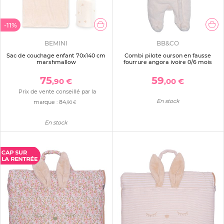
-11%
BEMINI
BB&CO
Sac de couchage enfant 70x140 cm
Combi pilote ourson en fausse
marshmallow
fourrure angora ivoire 0/6 mois
75
59
,90 €
,00 €
Prix de vente conseillé par la
En stock
marque :
84
,90 €
En stock