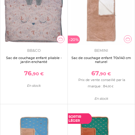
-20%
BB&CO
BEMINI
Sac de couchage enfant pliable -
Sac de couchage enfant 70x140 cm
jardin enchanté
naturel
76
67
,90 €
,90 €
Prix de vente conseillé par la
En stock
marque :
84
,90 €
En stock