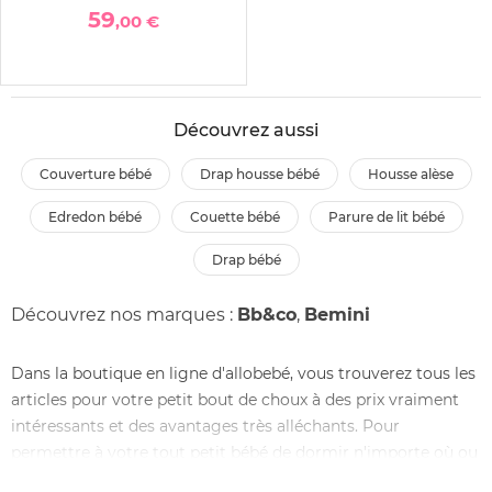
59
,00 €
Découvrez aussi
couverture bébé
drap housse bébé
housse alèse
edredon bébé
couette bébé
parure de lit bébé
drap bébé
Découvrez nos marques :
Bb&co
,
Bemini
Dans la boutique en ligne d'allobebé, vous trouverez tous les
articles pour votre petit bout de choux à des prix vraiment
intéressants et des avantages très alléchants. Pour
permettre à votre tout petit bébé de dormir n'importe où ou
pour le garder bien au chaud, aussi bien à la maison qu'à