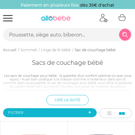
Paiement en plusieurs fois
dès 35€ d'achat
Accueil
Sommeil
Linge de lit bébé
Sac de couchage bébé
Sacs de couchage bébé
Les sacs de couchage pour bébé : la garantie d'un confort optimal où que vous
soyez ! Aussi bien pratique à la maison comme à l'extérieur, dans son lit
comme dans sa poussette, le sac de couchage pour bébé vous offre la garantie
de garder bébé bien au chaud. Douillet, composé de matière douces et
soyeuses, pratique, lavable en machine et adaptable à chaque situation, il ravira
autant les parents que les nourrissons. Disponible de multiples couleurs, aux
motifs divers et variés , le sac de couchage pour bébé deviendra vite votre
LIRE LA SUITE
accessoire indispensable !
FILTRER